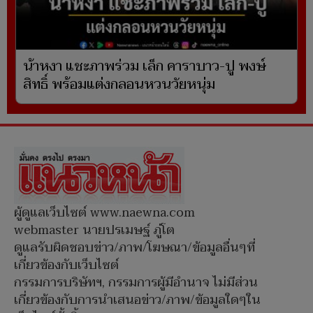
น้าหงา แชะภาพร่วม เล็ก คาราบาว-ปู พงษ์
สิทธิ์ พร้อมแต่งกลอนหวนวัยหนุ่ม
ผู้ดูแลเว็บไซต์ www.naewna.com
webmaster นายปรเมษฐ์ ภู่โต
ดูแลรับผิดชอบข่าว/ภาพ/โฆษณา/ข้อมูลอื่นๆที่
เกี่ยวข้องกับเว็บไซต์
กรรมการบริษัทฯ, กรรมการผู้มีอำนาจ ไม่มีส่วน
เกี่ยวข้องกับการนำเสนอข่าว/ภาพ/ข้อมูลใดๆใน