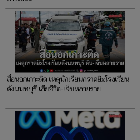
สื่อนอกเกาะติด เหตุนักเรียนกราดยิxโรงเรียน
ดังนนทบุรี เสียชีวิต-เจ็บหลายราย