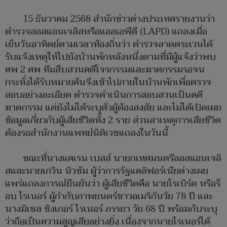
15 ธันวาคม 2568 สำนักข่าวต่างประเทศรายงานว่า
ตำรวจลอสแอนเจลิสหรือแอลเอพีดี (LAPD) แถลงเมื่อ
เย็นวันอาทิตย์ตามเวลาท้องถิ่นว่า ตำรวจลาดตระเวนได้
รับแจ้งเหตุให้ไปยังบ้านพักหลังหนึ่งตามที่มีผู้แจ้งว่าพบ
ศพ 2 ศพ ทีมสืบสวนคดีโจรกรรมและฆาตกรรมรอจน
กระทั่งได้รับหมายค้นจึงเข้าไปภายในบ้านพักเพื่อตรวจ
สอบอย่างละเอียด ตำรวจดำเนินการสอบสวนเป็นคดี
ฆาตกรรม แต่ยังไม่ได้ระบุตัวผู้ต้องสงสัย และไม่ได้เปิดเผย
ข้อมูลเกี่ยวกับผู้เสียชีวิตทั้ง 2 ราย ส่วนสาเหตุการเสียชีวิต
ต้องรอสำนักงานแพทย์นิติเวชแถลงในวันนี้
ขณะที่นางแคเรน เบสส์ นายกเทศมนตรีลอสแอนเจลิ
สและนายเกวิน นิวซัม ผู้ว่าการรัฐแคลิฟอร์เนียต่างเผย
แพร่แถลงการณ์ยืนยันว่า ผู้เสียชีวิตคือ นายโรเบิร์ต หรือร็
อบ ไรเนอร์ ผู้กำกับภาพยนตร์ชาวอเมริกันวัย 78 ปี และ
นางมิเชล ซิงเกอร์ ไรเนอร์ ภรรยา วัย 68 ปี พร้อมกับระบุ
ว่าถือเป็นความสูญเสียอย่างยิ่ง เนื่องจากนายไรเนอร์ได้