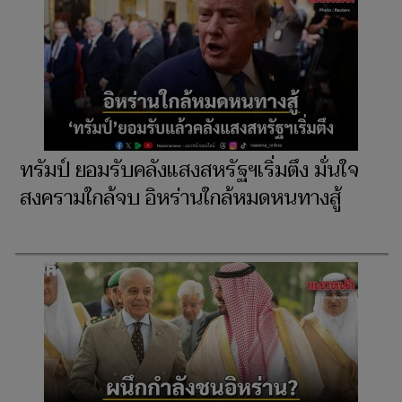
ทรัมป์ ยอมรับคลังแสงสหรัฐฯเริ่มตึง มั่นใจ
สงครามใกล้จบ อิหร่านใกล้หมดหนทางสู้