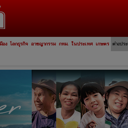
มือง
โลกธุรกิจ
อาชญากรรม
กทม.
ในประเทศ
เกษตร
ต่างปร