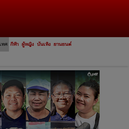
ะเทศ
กีฬา
ผู้หญิง
บันเทิง
ยานยนต์