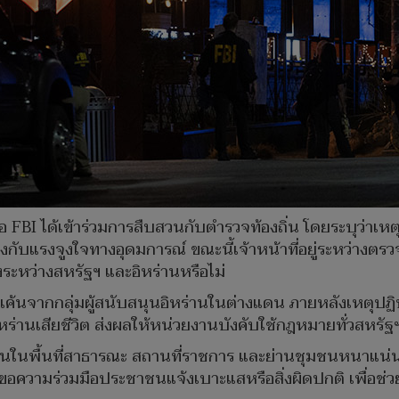
I ได้เข้าร่วมการสืบสวนกับตำรวจท้องถิ่น โดยระบุว่าเหตุก
งกับแรงจูงใจทางอุดมการณ์ ขณะนี้เจ้าหน้าที่อยู่ระหว่างตร
ระหว่างสหรัฐฯ และอิหร่านหรือไม่
างแค้นจากกลุ่มผู้สนับสนุนอิหร่านในต่างแดน ภายหลังเหตุปฏิ
ิหร่านเสียชีวิต ส่งผลให้หน่วยงานบังคับใช้กฎหมายทั่วสหรัฐฯ
ตระเวนในพื้นที่สาธารณะ สถานที่ราชการ และย่านชุมชนหนาแน่
่ขอความร่วมมือประชาชนแจ้งเบาะแสหรือสิ่งผิดปกติ เพื่