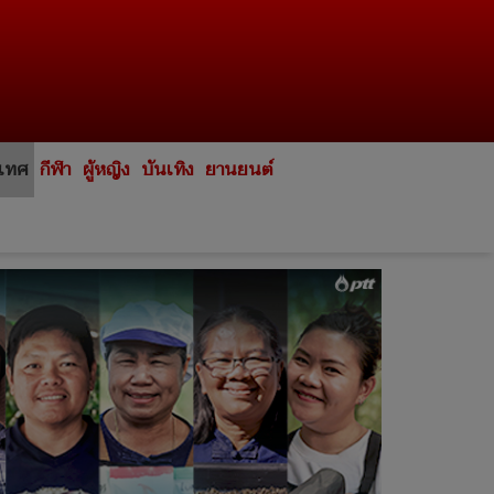
ะเทศ
กีฬา
ผู้หญิง
บันเทิง
ยานยนต์