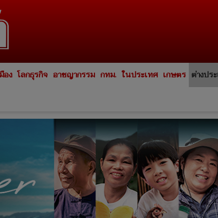
มือง
โลกธุรกิจ
อาชญากรรม
กทม.
ในประเทศ
เกษตร
ต่างปร