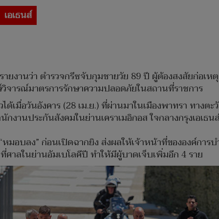
เอเธนส์
งานว่า ตำรวจกรีซจับกุมชายวัย 89 ปี ผู้ต้องสงสัยก่อเหตุกรา
กษ์วิจารณ์มาตรการรักษาความปลอดภัยในสถานที่ราชการ
ุมตัวได้เมื่อวันอังคาร (28 เม.ย.) ที่ผ่านมาในเมืองพาทรา ท
นสำนักงานประกันสังคมในย่านเคราเมอิกอส ใจกลางกรุงเอเธนส
บลง” ก่อนเปิดฉากยิง ส่งผลให้เจ้าหน้าที่ขององค์การบำนาญ
ที่ศาลในย่านอัมเบโลคีปี ทำให้มีผู้บาดเจ็บเพิ่มอีก 4 ราย