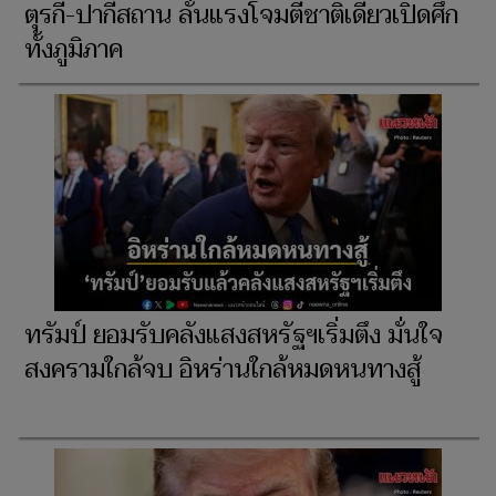
ตุรกี-ปากีสถาน ลั่นแรงโจมตีชาติเดียวเปิดศึก
ทั้งภูมิภาค
ทรัมป์ ยอมรับคลังแสงสหรัฐฯเริ่มตึง มั่นใจ
สงครามใกล้จบ อิหร่านใกล้หมดหนทางสู้