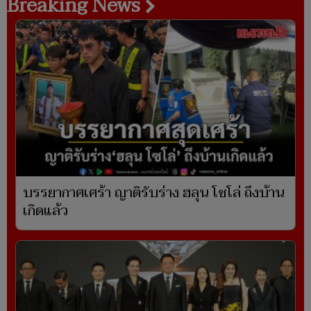
Breaking News
บรรยากาศเศร้า ญาติรับร่าง ฮลุน โซโล่ ถึงบ้าน
เกิดแล้ว