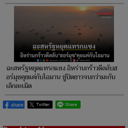
ฉะสหรัฐหยุดแทรกแซง อิหร่านกร้าวดีลลับฮ
อร์มุซคุยแค่กับโอมาน ขู่ปิดยาวจนกว่ามะกัน
เลิกละเมิด