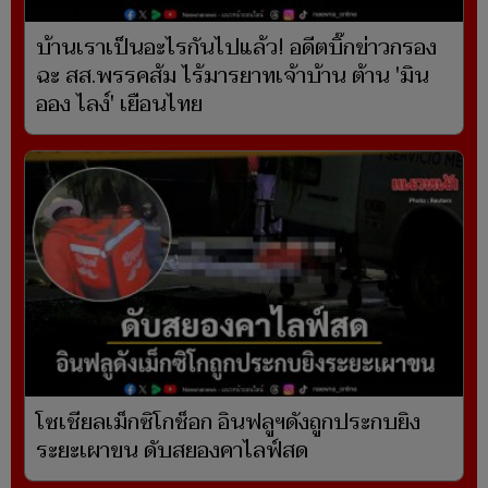
บ้านเราเป็นอะไรกันไปแล้ว! อดีตบิ๊กข่าวกรอง
ฉะ สส.พรรคส้ม ไร้มารยาทเจ้าบ้าน ต้าน 'มิน
ออง ไลง์' เยือนไทย
โซเชียลเม็กซิโกช็อก อินฟลูฯดังถูกประกบยิง
ระยะเผาขน ดับสยองคาไลฟ์สด