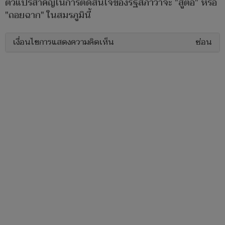
ตัวแปรสำคัญในการตัดสินใจของรัฐสภาว่าจะ "สู้ต่อ" หรือ
"ถอยฉาก" ในสมรภูมินี้
เงื่อนไขการแสดงความคิดเห็น
ซ่อน