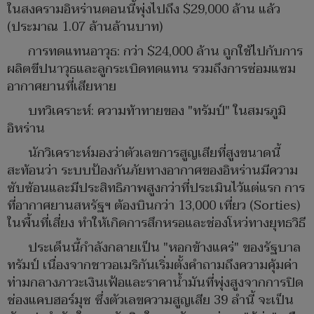
ในสงครามอิหร่านตอนนี้พุ่งไปถึง $29,000 ล้าน แล้ว
(ประมาณ 1.07 ล้านล้านบาท)
การทดแทนอาวุธ: กว่า $24,000 ล้าน ถูกใช้ไปกับการ
ผลิตขีปนาวุธและลูกระเบิดทดแทน รวมถึงการซ่อมแซม
อากาศยานที่เสียหาย
บทวิเคราะห์: ความท้าทายของ "ทรัมป์" ในสมรภูมิ
อิหร่าน
นักวิเคราะห์มองว่าตัวเลขการสูญเสียที่สูงขนาดนี้
สะท้อนว่า ระบบป้องกันภัยทางอากาศของอิหร่านมีความ
ซับซ้อนและมีประสิทธิภาพสูงกว่าที่ประเมินไว้แต่แรก การ
ที่อากาศยานสหรัฐฯ ต้องบินกว่า 13,000 เที่ยว (Sorties)
ในพื้นที่เสี่ยง ทำให้เกิดการสึกหรอและช่องโหว่ทางยุทธวิธี
ประเด็นนี้กำลังกลายเป็น "หอกข้างแคร่" ของรัฐบาล
ทรัมป์ เนื่องจากชาวอเมริกันเริ่มตั้งคำถามถึงความคุ้มค่า
ท่ามกลางภาวะเงินเฟ้อและราคาน้ำมันที่พุ่งสูงจากการปิด
ช่องแคบฮอร์มุซ ซึ่งตัวเลขความสูญเสีย 39 ลำนี้ จะเป็น