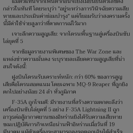
แม้ตัวแทนจากเพนตากอนจะยังไม่ยืนยันตัวเลขดัง
กล่าวในทันที โดยระบุว่า "อยู่ระหว่างการวินิจฉัยความเสีย
หายและประเมินค่าซ่อมบำรุง" แต่ก็ยอมรับว่าสงครามครั้ง
นี้มีค่าใช้จ่ายสูงกว่าที่คาดการณ์ไว้มาก
เจาะลึกความสูญเสีย: จากโดรนพื้นฐานสู่เครื่องบินขับ
ไล่ยุคที่ 5
จากข้อมูลรายงานพิเศษของ The War Zone และ
แหล่งข่าวความมั่นคง ระบุรายละเอียดความสูญเสียที่น่า
สนใจดังนี้:
ฝูงบินโดรนรับเคราะห์หนัก: กว่า 60% ของการสูญ
เสียคือโดรนสอดแนม โดยเฉพาะ MQ-9 Reaper ที่ถูกยิง
ตกไปอย่างน้อย 24 ลำ ทั่วภูมิภาค
F-35A ถูกโจมตี: มีรายงานที่สร้างความตกตะลึงว่า
เครื่องบินขับไล่ยุคที่ 5 อย่าง F-35A Lightning II ถูก
อาวุธต่อสู้อากาศยานของอิหร่านยิงได้รับความเสียหาย
ขณะปฏิบัติภารกิจเหนือน่านฟ้าอิหร่านเมื่อวันที่ 19
มีนาคม แม้ตัวเครื่องจะสามารถลงจอดฉุกเฉินได้สำเร็จ