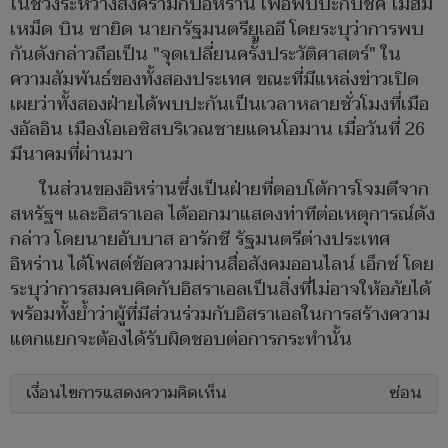
ในช่วงระหว่างสงครามกับอิหร่าน เพื่อพบปะกับชีค โมฮัม
เหม็ด บิน ซายิด นายกรัฐมนตรียูเออี โดยระบุว่าการพบ
กันดังกล่าวถือเป็น "จุดเปลี่ยนครั้งประวัติศาสตร์" ใน
ความสัมพันธ์ของทั้งสองประเทศ ขณะที่มีแหล่งข่าวเปิด
เผยว่าทั้งสองฝ่ายได้พบปะกันเป็นเวลาหลายชั่วโมงที่เมือ
งอัลอิน เมืองโอเอซิสบริเวณชายแดนโอมาน เมื่อวันที่ 26
มีนาคมที่ผ่านมา
ในส่วนของอิหร่านซึ่งเป็นฝ่ายที่ตอบโต้การโจมตีจาก
สหรัฐฯ และอิสราเอล ได้ออกมาแสดงท่าทีต่อเหตุการณ์ดัง
กล่าว โดยนายอับบาส อารักชี รัฐมนตรีต่างประเทศ
อิหร่าน ได้โพสต์ข้อความผ่านสื่อสังคมออนไลน์ เอ็กซ์ โดย
ระบุว่าการสมคบคิดกับอิสราเอลเป็นสิ่งที่ไม่อาจให้อภัยได้
พร้อมทั้งย้ำว่าผู้ที่มีส่วนร่วมกับอิสราเอลในการสร้างความ
แตกแยกจะต้องได้รับผิดชอบต่อการกระทำนั้น
เงื่อนไขการแสดงความคิดเห็น
ซ่อน