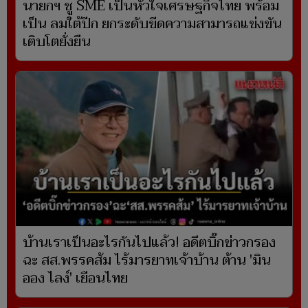
นายกฯ ชู SME เป็นหัวใจเศรษฐกิจไทย พร้อม
เป็น ลมใต้ปีก ยกระดับขีดความสามารถแข่งขัน
เติบโตยั่งยืน
บ้านเราเป็นอะไรกันไปแล้ว! อดีตบิ๊กข่าวกรอง
ฉะ สส.พรรคส้ม ไร้มารยาทเจ้าบ้าน ต้าน 'มิน
ออง ไลง์' เยือนไทย