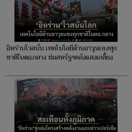
อิหร่านโวสนั่น เทคโนโลยีด้านอาวุธแซงทุก
ชาติในตอ.กลาง ข่มสหรัฐฯคลังแสงเกลี้ยง