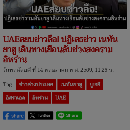
UAEสยบข่าวลือ! ปฏิเสธข่าว เนทัน
ยาฮู เดินทางเยือนลับช่วงสงคราม
อิหร่าน
วันพฤหัสบดี ที่ 14 พฤษภาคม พ.ศ. 2569, 11.26 น.
Tag :
ข่าวต่างประเทศ
เนทันยาฮู
ยูเออี
อิสราเอล
อิหร่าน
UAE