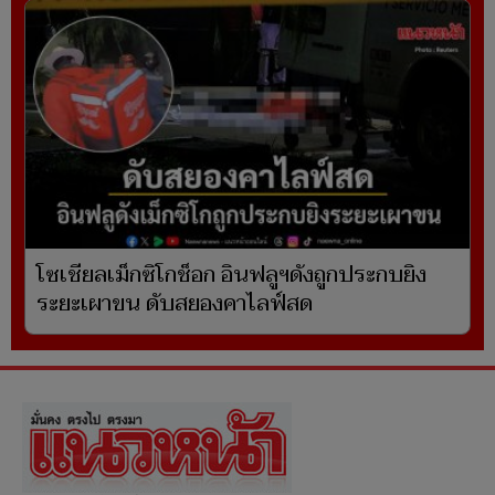
โซเชียลเม็กซิโกช็อก อินฟลูฯดังถูกประกบยิง
ระยะเผาขน ดับสยองคาไลฟ์สด