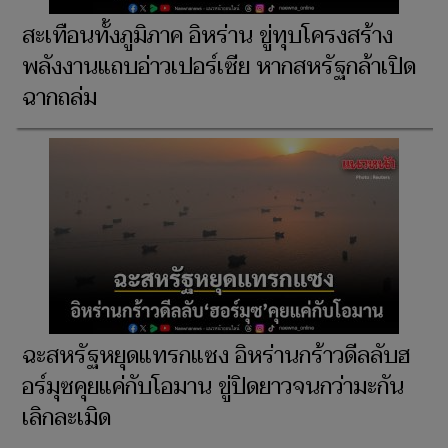
สะเทือนทั้งภูมิภาค อิหร่าน ขู่ทุบโครงสร้าง
พลังงานแถบอ่าวเปอร์เซีย หากสหรัฐกล้าเปิด
ฉากถล่ม
ฉะสหรัฐหยุดแทรกแซง อิหร่านกร้าวดีลลับฮ
อร์มุซคุยแค่กับโอมาน ขู่ปิดยาวจนกว่ามะกัน
เลิกละเมิด