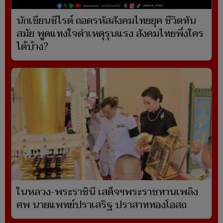
นักเขียนซีไรต์ ถอดรหัสสังคมไทยยุค ชีวิตทัน
สมัย พูดแทงใจดำเหตุรุนแรง สังคมไทยพึ่งใคร
ได้บ้าง?
ในหลวง-พระราชินี เสด็จฯพระราชทานเพลิง
ศพ นายแพทย์ปราเสริฐ ปราสาททองโอสถ