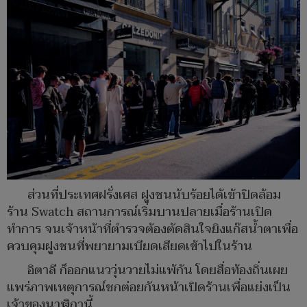
ส่วนที่ประเทศฝรั่งเศส ฝูงชนนับร้อยได้เข้าปิดล้อม
ร้าน Swatch สถานการณ์เริ่มบานปลายเมื่อร้านเปิด
ทำการ จนเจ้าหน้าที่ตำรวจต้องตัดสินใจยิงแก๊สน้ำตาเพื่อ
ควบคุมฝูงชนที่พยายามเบียดเสียดเข้าไปในร้าน
อิตาลี ก็ออกแนววุ่นวายไม่แพ้กัน โดยสื่อท้องถิ่นเผย
แพร่ภาพเหตุการณ์ชกต่อยกันหน้าเปิดร้านเพื่อแย่งเป็น
เจ้าของนาฬิกานี้