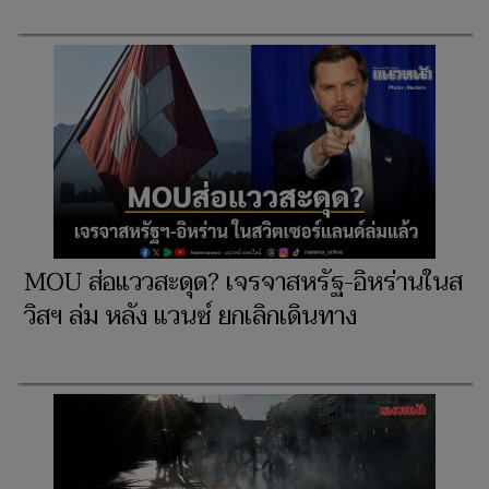
MOU ส่อแววสะดุด? เจรจาสหรัฐ-อิหร่านในส
วิสฯ ล่ม หลัง แวนซ์ ยกเลิกเดินทาง