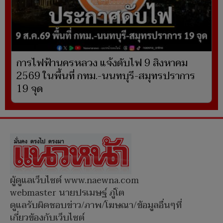
การไฟฟ้านครหลวง แจ้งดับไฟ 9 สิงหาคม
2569 ในพื้นที่ กทม.-นนทบุรี-สมุทรปราการ
19 จุด
ผู้ดูแลเว็บไซต์ www.naewna.com
webmaster นายปรเมษฐ์ ภู่โต
ดูแลรับผิดชอบข่าว/ภาพ/โฆษณา/ข้อมูลอื่นๆที่
เกี่ยวข้องกับเว็บไซต์