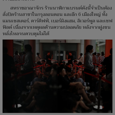
สหราชอาณาจักร ร้านนาฬิกาแบรนด์ดังนี้จำเป็นต้อง
สั่งปิดร้านสาขาในกรุงลอนดอน และอีก 6 เมืองใหญ่ ทั้ง
แมนเชสเตอร์, คาร์ดิฟฟ์, เบอร์มิงแฮม, ลิเวอร์พูล และเชฟ
ฟิลด์ เนื่องจากเหตุผลด้านความปลอดภัย หลังจากฝูงชน
หลั่งไหลจนควบคุมไม่ได้