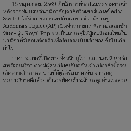
18 พฤษภาคม 2569 สำนักข่าวต่างประเทศรายงานว่า
หลังจากที่แบรนด์นาฬิกาสัญชาติสวิตเซอร์แลนด์ อย่าง
Swatch ได้ทำการคอลแลปกับแบรนด์นาฬิกาหรู
Audemars Piguet (AP) เปิดจำหน่ายนาฬิกาคอลเลกชัน
พิเศษ รุ่น Royal Pop จนเป็นสาเหตุให้ผู้คนที่หลงใหลใน
นาฬิกาทั่วโลกแห่ต่อคิวเพื่อจับจองเป็นเจ้าของ ซื้อไปเก็ง
กำไร
บางประเทศที่เปิดขายทั้งทวีปยุโรป และ นครนิวยอร์ก
สหรัฐอเมริกา ต่างมีผู้คนเบียดเสียดกันเข้าไปต่อคิวซื้อจน
เกิดความโกลาหล บางที่มีผู้ได้รับบาดเจ็บ จากเหตุ
ทะเลาะวิวาทอีกด้วย ตำรวจต้องเข้าระงับเหตุอย่างเร่งด่วน