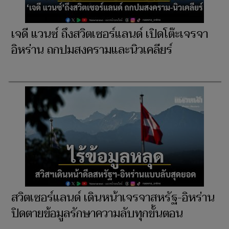
เจดี แวนซ์ ถึงสวิตเซอร์แลนด์ เปิดโต๊ะเจรจา
อิหร่าน ถกปมสงครามและนิวเคลียร์
สวิตเซอร์แลนด์ เดินหน้าเจรจาสหรัฐ-อิหร่าน
ปิดตายข้อมูลรักษาความลับทุกขั้นตอน