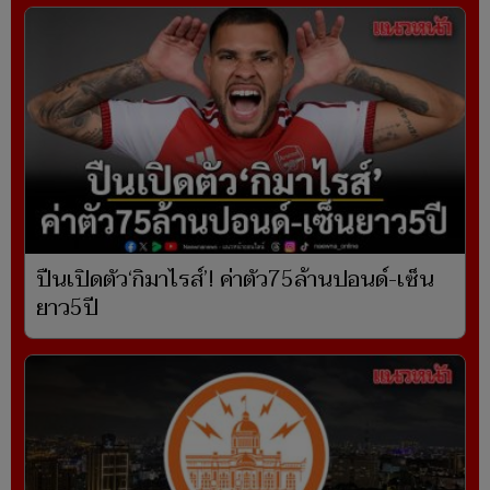
ปืนเปิดตัว‘กิมาไรส์’! ค่าตัว75ล้านปอนด์-เซ็น
ยาว5ปี