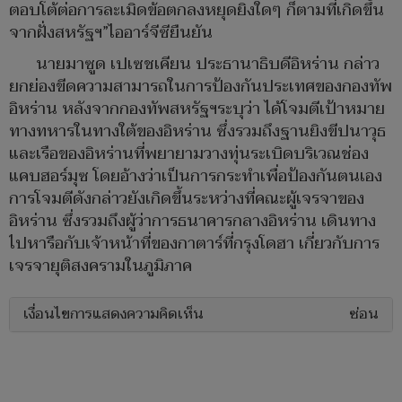
ตอบโต้ต่อการละเมิดข้อตกลงหยุดยิงใดๆ ก็ตามที่เกิดขึ้น
จากฝั่งสหรัฐฯ”ไออาร์จีซียืนยัน
นายมาซูด เปเซชเคียน ประธานาธิบดีอิหร่าน กล่าว
ยกย่องขีดความสามารถในการป้องกันประเทศของกองทัพ
อิหร่าน หลังจากกองทัพสหรัฐฯระบุว่า ได้โจมตีเป้าหมาย
ทางทหารในทางใต้ของอิหร่าน ซึ่งรวมถึงฐานยิงขีปนาวุธ
และเรือของอิหร่านที่พยายามวางทุ่นระเบิดบริเวณช่อง
แคบฮอร์มุซ โดยอ้างว่าเป็นการกระทำเพื่อป้องกันตนเอง
การโจมตีดังกล่าวยังเกิดขึ้นระหว่างที่คณะผู้เจรจาของ
อิหร่าน ซึ่งรวมถึงผู้ว่าการธนาคารกลางอิหร่าน เดินทาง
ไปหารือกับเจ้าหน้าที่ของกาตาร์ที่กรุงโดฮา เกี่ยวกับการ
เจรจายุติสงครามในภูมิภาค
เงื่อนไขการแสดงความคิดเห็น
ซ่อน