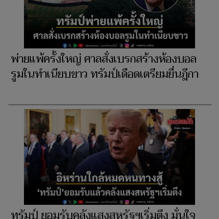
พ่ายแพ้ครั้งใหญ่ ศาลสั่งเบรกสร้างห้องบอล
รูมในทำเนียบขาว ทรัมป์เดือดเตรียมยื่นฎีกา
ทรัมป์ ยอมรับคลังแสงสหรัฐฯเริ่มตึง มั่นใจ