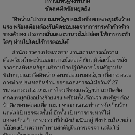
กร้าวสหรัฐจงพินาศ
ซัดละเมิดข้อหยุดยิง
“อิหร่าน”ประณามสหรัฐฯ ละเมิดข้อตกลงหยุดยิงร้าย
แรง พร้อมเตือนต้องรับผิดชอบผลจากการกระทำก้าวร้าว
ของตัวเอง ประกาศลั่นเตหะรานจะไม่ปล่อย ให้การกระทำ
ใดๆ ผ่านไปโดยไร้การตอบโต้
สำนักข่าวต่างประเทศรายงานสถานการณ์ความ
ตึงเครียดในตะวันออกกลางยังส่อเค้าวิกฤติต่อเนื่อง หลัง
จากกองทัพสหรัฐอเมริกาเปิดปฏิบัติการ โจมตีฐานยิง
ขีปนาวุธและเรืออิหร่านรอบช่องแคบฮอร์มุซ เมื่อกระทรวง
การต่างประเทศอิหร่าน ออกแถลงการณ์เมื่อวันที่ 27
พฤษภาคมประณามการโจมตีของสหรัฐฯว่า ละเมิดข้อ
ตกลงหยุดยิงอย่างร้ายแรง พร้อมทั้งเตือนว่า สหรัฐฯ ต้อง
รับผิดชอบต่อผลที่ตามมา จากการกระทำการอันก้าวร้าว
และไม่เป็นธรรมครั้งนี้ อีกทั้ง เป็นการกระทำที่ไม่
สอดคล้องกับการเจรจาที่กำลังดำเนินอยู่ ซึ่งประเด็นเหล่า
นี้ยังคงเป็นความท้าทายสำคัญในการเจรจา แต่ไม่ใช่