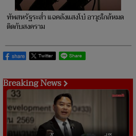
ทัพสหรัฐระส่ำ แฉคลังแสงโบ๋ อาวุธใกล้หมด
ติดกับสงคราม
Breaking News