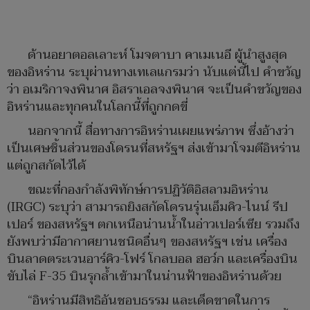
ด้านอยาตอลเลาะห์ โมจตาบา คาเมเนอี ผู้นำสูงสุด
ของอิหร่าน ระบุผ่านทางเทเลแกรมว่า นับแต่นี้ไป คำขวัญ
ว่า อเมริกาจงพินาศ อิสราเอลจงพินาศ จะเป็นคำขวัญของ
อิหร่านและทุกคนในโลกนี้ที่ถูกกดขี่
นอกจากนี้ สื่อทางการอิหร่านเผยแพร่ภาพ ซึ่งอ้างว่า
เป็นเศษชิ้นส่วนของโดรนที่สหรัฐฯ ส่งเข้ามาโจมตีอิหร่าน
แต่ถูกสกัดไว้ได้
ขณะที่กองกำลังพิทักษ์การปฏิวัติอิสลามอิหร่าน
(IRGC) ระบุว่า สามารถยิงสกัดโดรนรุ่นเอ็มคิว-ไนน์ รีป
เปอร์ ของสหรัฐฯ ตกเหนือน่านน้ำในอ่าวเปอร์เซีย รวมถึง
ยังพบว่ามีอากาศยานชนิดอื่นๆ ของสหรัฐฯ เช่น เครื่อง
บินลาดตระเวนอาร์คิว-โฟร์ โกลบอล ฮอว์ก และเครื่องบิน
ขับไล่ F-35 บินรุกล้ำเข้ามาในน่านฟ้าของอิหร่านด้วย
“อิหร่านมีสิทธิอันชอบธรรม และเด็ดขาดในการ