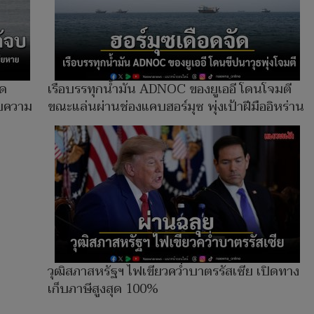
ิด
เรือบรรทุกน้ำมัน ADNOC ของยูเออี โดนโจมตี
ชยความ
ขณะแล่นผ่านช่องแคบฮอร์มุซ พุุ่งเป้าฝีมืออิหร่าน
วุฒิสภาสหรัฐฯ ไฟเขียวคว่ำบาตรรัสเซีย เปิดทาง
เก็บภาษีสูงสุด 100%