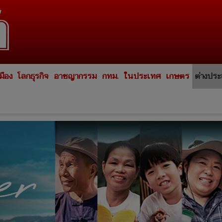
มือง
โลกธุรกิจ
อาชญากรรม
กทม.
ในประเทศ
เกษตร
ต่างปร