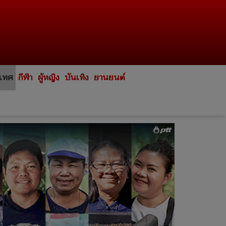
ะเทศ
กีฬา
ผู้หญิง
บันเทิง
ยานยนต์