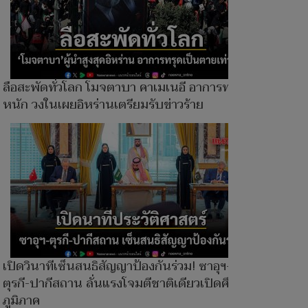
ลือสะพัดทั่วโลก โมจตาบา คาเมเนอี อาการทรุด
หนัก วงในเผยอิหร่านเตรียมรับข่าวร้าย
เปิดวินาทีเซ็นสนธิสัญญาป้องกันร่วม! ซาอุฯ-
ตุรกี-ปากีสถาน ลั่นแรงโจมตีชาติเดียวเปิดศึกทั้ง
ภูมิภาค