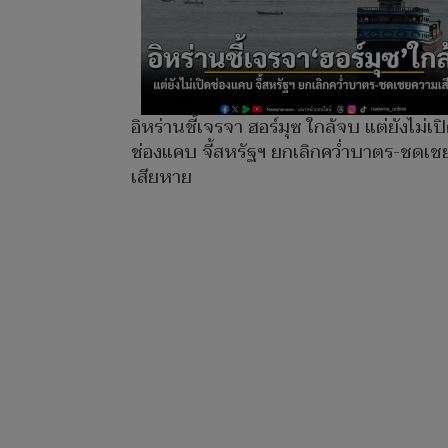
อิหร่านชี้เจรจา ฮอร์มุซ ใกล้จบ แต่ยังไม่เป
ช่องแคบ จี้สหรัฐฯ ยกเลิกคว่ำบาตร-ชดเ
เสียหาย