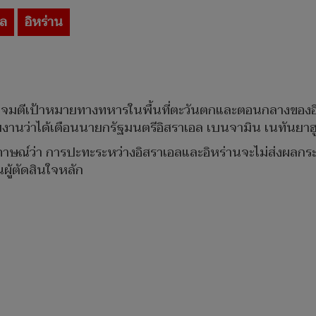
อล
อิหร่าน
โจมตีเป้าหมายทางทหารในพื้นที่ตะวันตกและตอนกลางของอิหร่า
งานว่าได้เตือนนายกรัฐมนตรีอิสราเอล เบนจามิน เนทันยาฮู ใ
ห้สัมภาษณ์ว่า การปะทะระหว่างอิสราเอลและอิหร่านจะไม่ส่งผ
ผู้ตัดสินใจหลัก