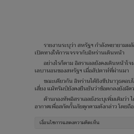
รายงานระบุว่า สหรัฐฯ กำลังพยายามผลั
เปิดทางให้การเจรจากับอิหร่านเดินหน้า
อย่างไรก็ตาม อิสราเอลยังคงเดินหน้าโจมต
เลบานอนของสหรัฐฯ เมื่อสัปดาห์ที่ผ่านมา
ขณะเดียวกัน อิหร่านได้ยิงขีปนาวุธตอ
เสี่ยง แม้ทรัมป์ยังคงยืนยันว่าข้อตกลงยังมี
ด้านกองทัพอิสราเอลยังระบุเพิ่มเติมว่
อากาศเพื่อสกัดกั้นภัยคุกคามดังกล่าว โดยถื
เงื่อนไขการแสดงความคิดเห็น