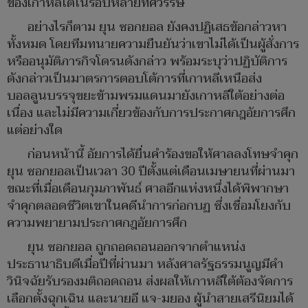
ของเกาหลีใต้ในรอบหลายทศวรรษ
อย่างไรก็ตาม ยุน ซอกยอล ยังคงปฏิเสธข้อกล่าวหา
ทั้งหมด โดยทีมทนายความยืนยันว่าเขาไม่ได้เป็นผู้สั่งการ
หรืออนุมัติภารกิจโดรนดังกล่าว พร้อมระบุว่าปฏิบัติการ
ดังกล่าวเป็นมาตรการตอบโต้การที่เกาหลีเหนือส่ง
บอลลูนบรรจุขยะข้ามพรมแดนมายังเกาหลีใต้อย่างต่อ
เนื่อง และไม่มีความเกี่ยวข้องกับการประกาศกฎอัยการศึก
แต่อย่างใด
ก่อนหน้านี้ อัยการได้ยื่นคำร้องขอให้ศาลลงโทษจำคุก
ยุน ซอกยอลเป็นเวลา 30 ปีตั้งแต่เดือนเมษายนที่ผ่านมา
ขณะที่เมื่อเดือนกุมภาพันธ์ ศาลอีกแห่งหนึ่งได้พิพากษา
จำคุกตลอดชีวิตเขาในคดีนำการก่อกบฏ ซึ่งเชื่อมโยงกับ
ความพยายามประกาศกฎอัยการศึก
ยุน ซอกยอล ถูกถอดถอนออกจากตำแหน่ง
ประธานาธิบดีเมื่อปีที่ผ่านมา หลังศาลรัฐธรรมนูญมีคำ
วินิจฉัยรับรองมติถอดถอน ส่งผลให้เกาหลีใต้ต้องจัดการ
เลือกตั้งฉุกเฉิน และนายอี แจ-มยอง ผู้นำสายเสรีนิยมได้