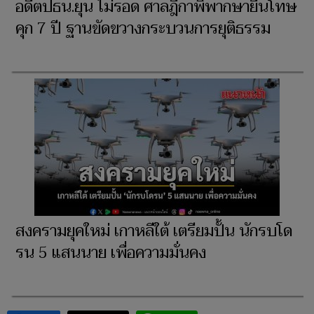
อดีตปธน.ยุน ไม่รอด ศาลฎีกาพิพากษายืนโทษ
คุก 7 ปี ฐานขัดขวางกระบวนการยุติธรรม
สงครามยุคใหม่ เกาหลีใต้ เตรียมปั้น นักรบโด
รน 5 แสนนาย เพื่อความมั่นคง