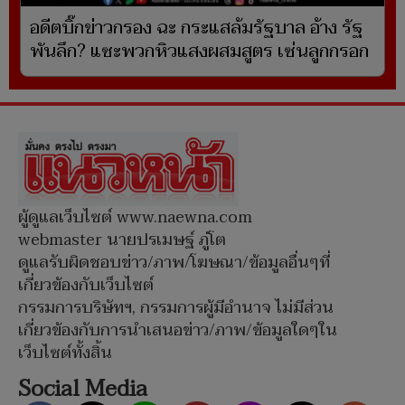
อดีตบิ๊กข่าวกรอง ฉะ กระแสล้มรัฐบาล อ้าง รัฐ
พันลึก? แซะพวกหิวแสงผสมสูตร เซ่นลูกกรอก
ผู้ดูแลเว็บไซต์ www.naewna.com
webmaster นายปรเมษฐ์ ภู่โต
ดูแลรับผิดชอบข่าว/ภาพ/โฆษณา/ข้อมูลอื่นๆที่
เกี่ยวข้องกับเว็บไซต์
กรรมการบริษัทฯ, กรรมการผู้มีอำนาจ ไม่มีส่วน
เกี่ยวข้องกับการนำเสนอข่าว/ภาพ/ข้อมูลใดๆใน
เว็บไซต์ทั้งสิ้น
Social Media