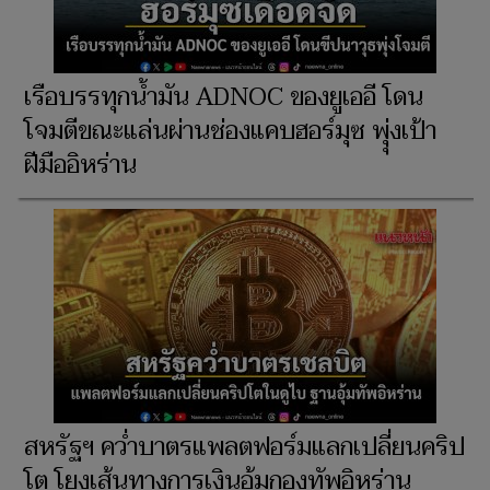
เรือบรรทุกน้ำมัน ADNOC ของยูเออี โดน
โจมตีขณะแล่นผ่านช่องแคบฮอร์มุซ พุุ่งเป้า
ฝีมืออิหร่าน
สหรัฐฯ คว่ำบาตรแพลตฟอร์มแลกเปลี่ยนคริป
โต โยงเส้นทางการเงินอุ้มกองทัพอิหร่าน