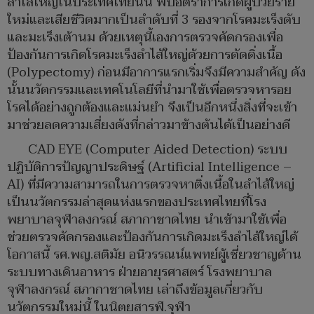
ลำไส้ใหญ่ในประเทศไทยนั้น พบอัตราการเกิดผู้ป่วยราย
ใหม่และเสียชีวิตมากเป็นลำดับที่ 3 รองจากโรคมะเร็งตับ
และมะเร็งเต้านม ด้วยเหตุนี้เองการตรวจคัดกรองเพื่อ
ป้องกันการเกิดโรคมะเร็งลำไส้ใหญ่ด้วยการตัดติ่งเนื้อ
(Polypectomy) ก่อนมีอาการแรกเริ่มจึงมีความสำคัญ ดัง
นั้นนวัตกรรมและเทคโนโลยีที่นำมาใช้เพื่อตรวจหารอย
โรคได้อย่างถูกต้องและแม่นยำ จึงเป็นอีกหนึ่งสิ่งที่จะเข้า
มาช่วยลดความเสี่ยงดังที่กล่าวมาข้างต้นได้เป็นอย่างดี
CAD EYE (Computer Aided Detection) ระบบ
ปฏิบัติการปัญญาประดิษฐ์ (Artificial Intelligence –
AI) ที่มีความสามารถในการตรวจหาติ่งเนื้อในลำไส้ใหญ่
เป็นนวัตกรรมล่าสุดแห่งแรกของประเทศไทยที่โรง
พยาบาลจุฬาลงกรณ์ สภากาชาดไทย นำเข้ามาใช้เพื่อ
ช่วยตรวจคัดกรองและป้องกันการเกิดมะเร็งลำไส้ใหญ่ได้
โอกาสนี้ รศ.พญ.สติมัย อนิวรรณน์แพทย์ผู้เชี่ยวชาญด้าน
ระบบทางเดินอาหาร ฝ่ายอายุรศาสตร์ โรงพยาบาล
จุฬาลงกรณ์ สภากาชาดไทย เล่าถึงข้อมูลเกี่ยวกับ
นวัตกรรมใหม่นี้ ในนิตยสารฬ.จุฬา