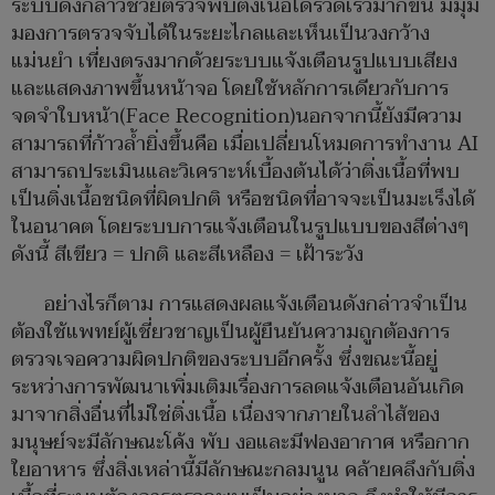
ระบบดังกล่าวช่วยตรวจพบติ่งเนื้อได้รวดเร็วมากขึ้น มีมุม
มองการตรวจจับได้ในระยะไกลและเห็นเป็นวงกว้าง
แม่นยำ เที่ยงตรงมากด้วยระบบแจ้งเตือนรูปแบบเสียง
และแสดงภาพขึ้นหน้าจอ โดยใช้หลักการเดียวกับการ
จดจำใบหน้า(Face Recognition)นอกจากนี้ยังมีความ
สามารถที่ก้าวล้ำยิ่งขึ้นคือ เมื่อเปลี่ยนโหมดการทำงาน AI
สามารถประเมินและวิเคราะห์เบื้องต้นได้ว่าติ่งเนื้อที่พบ
เป็นติ่งเนื้อชนิดที่ผิดปกติ หรือชนิดที่อาจจะเป็นมะเร็งได้
ในอนาคต โดยระบบการแจ้งเตือนในรูปแบบของสีต่างๆ
ดังนี้ สีเขียว = ปกติ และสีเหลือง = เฝ้าระวัง
อย่างไรก็ตาม การแสดงผลแจ้งเตือนดังกล่าวจำเป็น
ต้องใช้แพทย์ผู้เชี่ยวชาญเป็นผู้ยืนยันความถูกต้องการ
ตรวจเจอความผิดปกติของระบบอีกครั้ง ซึ่งขณะนี้อยู่
ระหว่างการพัฒนาเพิ่มเติมเรื่องการลดแจ้งเตือนอันเกิด
มาจากสิ่งอื่นที่ไม่ใช่ติ่งเนื้อ เนื่องจากภายในลำไส้ของ
มนุษย์จะมีลักษณะโค้ง พับ งอและมีฟองอากาศ หรือกาก
ใยอาหาร ซึ่งสิ่งเหล่านี้มีลักษณะกลมนูน คล้ายคลึงกับติ่ง