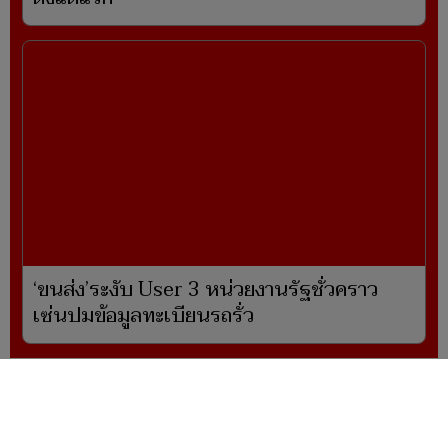
‘ขนส่ง’ระงับ User 3 หน่วยงานรัฐชั่วคราว
เซ่นปมข้อมูลทะเบียนรถรั่ว