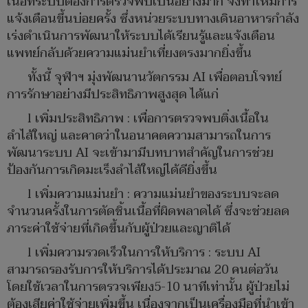
เนื้อที่ระบบต้องการตรวจพบเป็นอย่างมาก จึงทำให้มีการ
แจ้งเตือนขึ้นบ่อยครั้ง ซึ่งหน่วยระบบทางเดินอาหารกำลัง
เร่งดำเนินการพัฒนาให้ระบบได้เรียนรู้และแจ้งเตือน
แพทย์กลับด้วยความแม่นยำเที่ยงตรงมากยิ่งขึ้น
ทั้งนี้ จุฬาฯ มุ่งพัฒนานวัตกรรม AI เพื่อตอบโจทย์
การรักษาอย่างมีประสิทธิภาพสูงสุด ได้แก่
l เพิ่มประสิทธิภาพ : เพื่อการตรวจพบติ่งเนื้อใน
ลำไส้ใหญ่ และคาดว่าในอนาคตความสามารถในการ
พัฒนาระบบ AI จะเข้ามามีบทบาทสำคัญในการช่วย
ป้องกันการเกิดมะเร็งลำไส้ใหญ่ได้ดียิ่งขึ้น
l เพิ่มความแม่นยำ : ความแม่นยำของระบบจะลด
จำนวนครั้งในการตัดชิ้นเนื้อที่ผิดพลาดได้ ซึ่งจะช่วยลด
ภาระค่าใช้จ่ายที่เกิดขึ้นกับผู้ป่วยและญาติได้
l เพิ่มความรวดเร็วในการให้บริการ : ระบบ AI
สามารถรองรับการให้บริการได้ประมาณ 20 คนต่อวัน
โดยใช้เวลาในการตรวจเพียง5-10 นาทีเท่านั้น ผู้ป่วยไม่
ต้องเสียค่าใช้จ่ายเพิ่มขึ้น เนื่องจากเป็นเครื่องมือที่นำเข้า