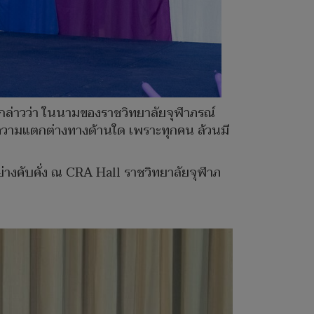
กล่าวว่า ในนามของราชวิทยาลัยจุฬาภรณ์
นความแตกต่างทางด้านใด เพราะทุกคน ล้วนมี
่างคับคั่ง ณ CRA Hall ราชวิทยาลัยจุฬาภ