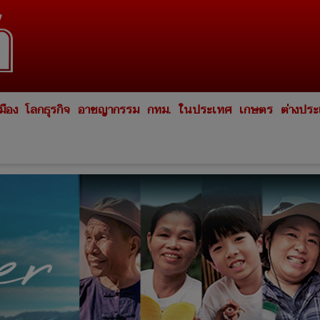
มือง
โลกธุรกิจ
อาชญากรรม
กทม.
ในประเทศ
เกษตร
ต่างปร