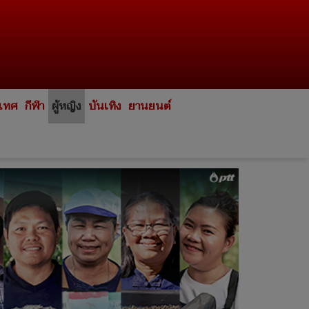
ะเทศ
กีฬา
ผู้หญิง
บันเทิง
ยานยนต์