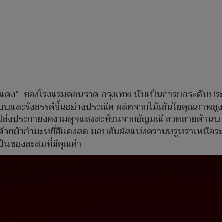
ทิมแดง” ของโรงแรมคอนราด กรุงเทพ นับเป็นการยกระดับป
บและรังสรรค์ขึ้นอย่างประณีต ผลิตจากไม้เส้นใยคุณภาพสู
ม เปล่งประกายงดงามดุจแสงสะท้อนจากอัญมณี ลวดลายด้าน
ด้วยผ้ากำมะหยี่สีแดงสด มอบสัมผัสแห่งความหรูหราเหนือร
ป็นของสะสมที่มีคุณค่า