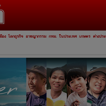
มือง
โลกธุรกิจ
อาชญากรรม
กทม.
ในประเทศ
เกษตร
ต่างปร