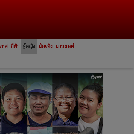
ะเทศ
กีฬา
ผู้หญิง
บันเทิง
ยานยนต์