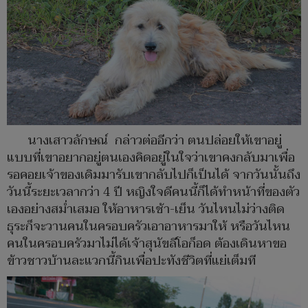
นางเสาวลักษณ์ กล่าวต่ออีกว่า ตนปล่อยให้เขาอยู่
แบบที่เขาอยากอยู่ตนเองคิดอยู่ในใจว่าเขาคงกลับมาเพื่อ
รอคอยเจ้าของเดิมมารับเขากลับไปก็เป็นได้ จากวันนั้นถึง
วันนี้ระยะเวลากว่า 4 ปี หญิงใจดีคนนี้ก็ได้ทำหน้าที่ของตัว
เองอย่างสม่ำเสมอ ให้อาหารเช้า-เย็น วันไหนไม่ว่างติด
ธุระก็จะวานคนในครอบครัวเอาอาหารมาให้ หรือวันไหน
คนในครอบครัวมาไม่ได้เจ้าสุนัขลีโอก็อด ต้องเดินหาขอ
ข้าวชาวบ้านละแวกนี้กินเพื่อปะทังชีวิตที่แย่เต็มที