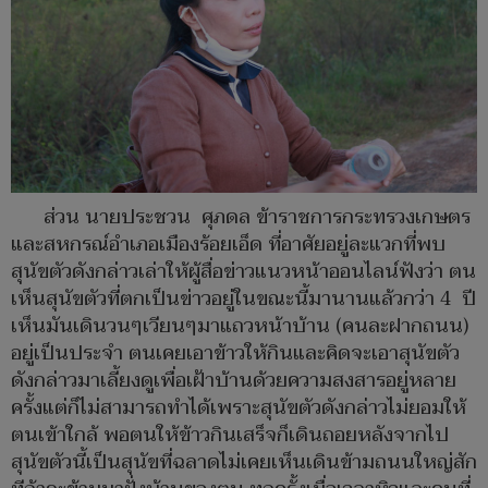
ส่วน นายประชวน ศุภดล ข้าราชการกระทรวงเกษตร
และสหกรณ์อำเภอเมืองร้อยเอ็ด ที่อาศัยอยู่ละแวกที่พบ
สุนัขตัวดังกล่าวเล่าให้ผู้สื่อข่าวแนวหน้าออนไลน์ฟังว่า ตน
เห็นสุนัขตัวที่ตกเป็นข่าวอยู่ในขณะนี้มานานแล้วกว่า 4 ปี
เห็นมันเดินวนๆเวียนๆมาแถวหน้าบ้าน (คนละฝากถนน)
อยู่เป็นประจำ ตนเคยเอาข้าวให้กินและคิดจะเอาสุนัขตัว
ดังกล่าวมาเลี้ยงดูเพื่อเฝ้าบ้านด้วยความสงสารอยู่หลาย
ครั้งแต่ก็ไม่สามารถทำได้เพราะสุนัขตัวดังกล่าวไม่ยอมให้
ตนเข้าใกล้ พอตนให้ข้าวกินเสร็จก็เดินถอยหลังจากไป
สุนัขตัวนี้เป็นสุนัขที่ฉลาดไม่เคยเห็นเดินข้ามถนนใหญ่สัก