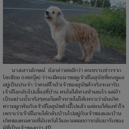
นางเสาวลักษณ์ ยังกล่าวต่ออีกว่า ตนทราบข่าวจาก
โซเชียล (เฟสบุ๊ค) ว่าจะมีคนมาขอดูเจ้าลีโอสุนัขที่ตนดูแล
อยู่เป็นประจำ ว่าตนดีใจถ้าเจ้าของสุนัขตัวจริงจะมารับ
เจ้าลีโอกลับไปเลี้ยงที่บ้าน ตนไม่ได้หวงห้ามอะไร แต่ถ้า
เป็นอย่างนั้นจริงๆตนก็อดใจหายไม่ได้เพราะว่ามันเกิด
ความผูกพันกับเจ้าลีโอสุนัขตัวนี้ไปแล้ว แต่ตนก็ต้องทำใจ
เพราะว่าเจ้าลีโอจะได้กลับบ้านไปอยู่กับเจ้าของและบ้าน
เกิดของตนตามที่มันหวังไว้และรอคอยการกลับมารับของ
ผู้ที่เป็นเจ้าของกว่า 4ปี