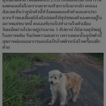
สุนัขตัวดังกล่าวตั้งแต่ต้นปี 2559 เห็นเดินไปมาหน้าร้าน
แสตนเลสไม่ไกลจากสะพานห้วยรากไถมากนัก ตนเอง
สังเกตเห็นว่าสุนักตัวนี้ทำไมผอมและตัวดำและสกปรก
มากเจ้าของเลี้ยงยังไงถึงปล่อยให้สุนัขของตัวเองตกอยู่ใน
สภาพแย่ขนาดนี้ ตนเองขับรถไปทำงานในตัวเมือง
ร้อยเอ็ดผ่านไปมาอยู่ประมาณ 1 สัปดาห์ ก็ยังเจอสุนัขอยู่
ในสภาพเดิม จึงเกิดความสงสาร เพราะตอนนั้นสุนัขตัวนี้
สุขภาพอ่อนแอมากๆและยังเป็นโรคผิวหนัง(โรคเรื้อน)อีก
ด้วย