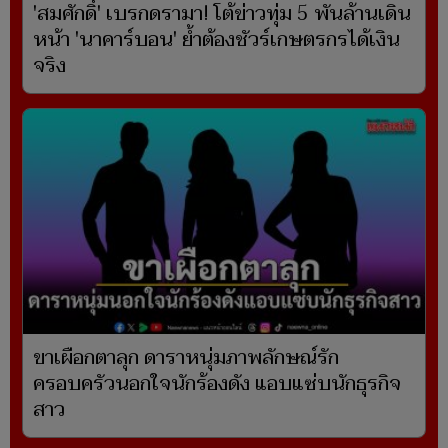
'สมศักดิ์' เบรกดรามา! โต้ข่าวทุ่ม 5 พันล้านเดิน
หน้า 'นาคาร์บอน' ย้ำต้องชัวร์เกษตรกรได้เงิน
จริง
ขาเผือกตาลุก ดาราหนุ่มภาพลักษณ์รัก
ครอบครัวนอกใจนักร้องดัง แอบแซ่บนักธุรกิจ
สาว