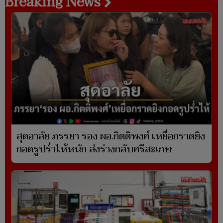
Breaking News
สุดอาลัย ภรรยา รอง ผอ.กิตติพงศ์ เหยื่อกราดยิง
กอดรูปร่ำไห้หนัก ส่งร่างกลับศรีสะเกษ