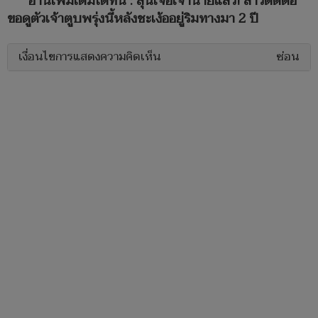
อ่านเพิ่มเติมได้ที่นี่ : ลุ้นเจอเจ้านายแล้ว! สาวติดต่อ
ขอดูตัวเจ้าตูบพรุ่งนี้หลังชะเง้ออยู่ริมทางมา 2 ปี
เงื่อนไขการแสดงความคิดเห็น
ซ่อน