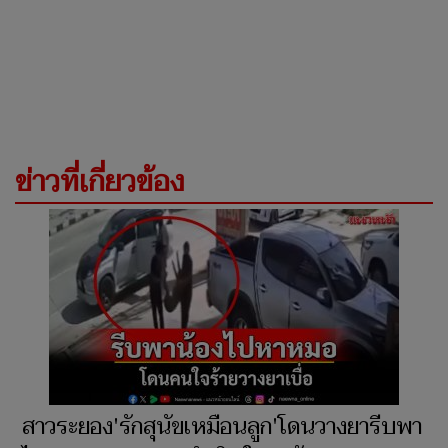
ข่าวที่เกี่ยวข้อง
สาวระยอง'รักสุนัขเหมือนลูก'โดนวางยารีบพา