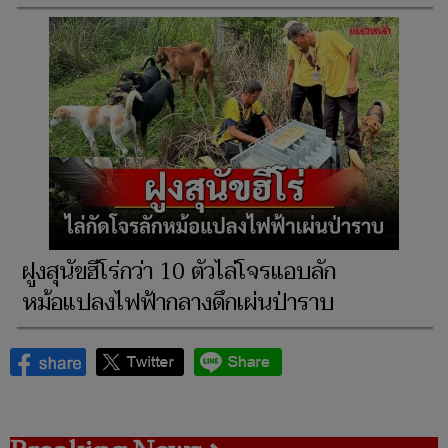
ฝูงสุนัขฮีโร่กว่า 10 ตัวไล่โจรแอบลัก
หม้อแปลงไฟฟ้ากลางดึกเผ่นป่าราบ