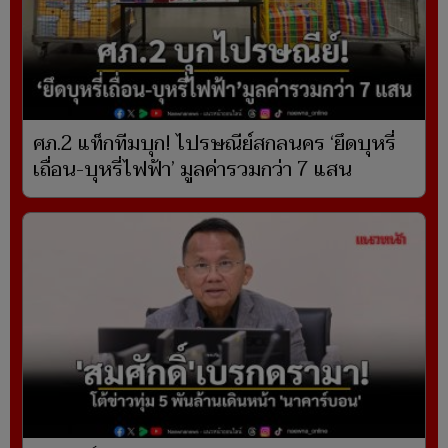
ศภ.2 แท็กทีมบุก! ไปรษณีย์สกลนคร ‘ยึดบุหรี่
เถื่อน-บุหรี่ไฟฟ้า’ มูลค่ารวมกว่า 7 แสน