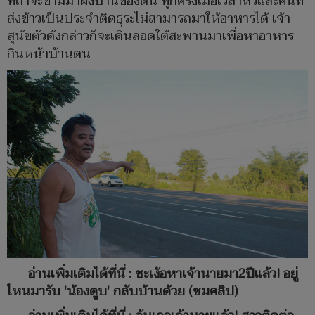
ทีถ้าจะข้ามมาฝั่งบ้านของตน ทุกครั้งเมื่อเวลาหิวและคนที่
ส่งข้าวเป็นประจำติดธุระไม่สามารถมาให้อาหารได้ เจ้า
สุนัขตัวดังกล่าวก็จะเดินลอดใต้สะพานมาเพื่อหาอาหาร
กินหน้าบ้านตน
อ่านเพิ่มเติมได้ที่นี่ : ชะเง้อหาเจ้านายมา2ปีแล้ว! อยู่
ไหนมารับ 'น้องตูบ' กลับบ้านด้วย (ชมคลิป)