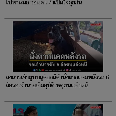
ไปหาหมอ วอนคนทำเปิดใจคุยกัน
สงสารเจ้าตูบบลูด็อกสีดำนั่งตากแดดหลังรถ 6
ล้อรอเจ้านายเกิดอุบัติเหตุชนแล้วหนี