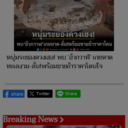
หนุ่มระยองดวงเฮง! พบ ‘อ้วกวาฬ’ เกยหาด
ทะเลงาม-ลั่น!พร้อมขายถ้าราคาโดนใจ
Breaking News