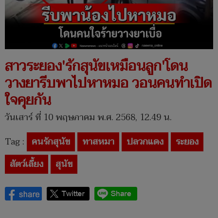
สาวระยอง'รักสุนัขเหมือนลูก'โดน
วางยารีบพาไปหาหมอ วอนคนทำเปิด
ใจคุยกัน
วันเสาร์ ที่ 10 พฤษภาคม พ.ศ. 2568, 12.49 น.
Tag :
คนรักสุนัข
ทาสหมา
ปลวกแดง
ระยอง
สัตว์เลี้ยง
สุนัข