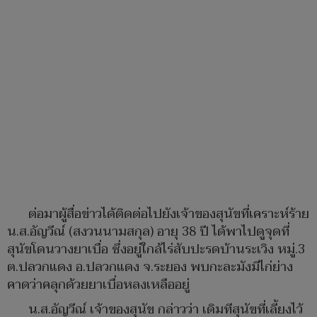
ต่อมาผู้สื่อข่าวได้ติดต่อไปยังเจ้าของสุนัขที่เคราะห์ร้าย
น.ส.อัญวีณ์ (สงวนนามสกุล) อายุ 38 ปี ได้พาไปดูจุดที่
สุนัขโดนวางยาเบื่อ ซึ่งอยู่ใกล้ไร่สับปะรดบ้านระเวิง หมู่.3
ต.ปลวกแดง อ.ปลวกแดง จ.ระยอง พบกะละมังมีไก่ย่าง
คาดว่าคลุกด้วยยาเบื่อหลงเหลืออยู่
น.ส.อัญวีณ์ เจ้าของสุนัข กล่าวว่า เดิมทีสุนัขที่เลี้ยงไว้