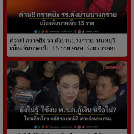
ด่วน!! กราดยิx รร.ดังย่านบางกรวย นนทบุรี
เบื้องต้นบาดเจ็บ 15 ราย จนท.เร่งตรวจสอบ