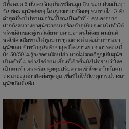
มีทั้งหมด 6 ตัว ตนรักสุนัขเหมือนลูก กิน นอน ด้วยกันทุก
วัน ต่อมาสุนัขค่อยๆ โดนวางยามาเรื่อยๆ จนตายไป 3 ตัว
ล่าสุดที่พาไปหาหมอวันนี้โดนเป็นตัวที่ 4 ตนเองอยาก
ฝากถึงคนวางยาสุนัขว่าตนขอร้องถ้าสุนัขของตนไปทำให้
ทรัพย์สินของคู่กรณีเสียหายมาบอกตนได้เลย ตนยินดี
ชดใช้ค่าเสียหายให้ทุกบาท ทุกสตางค์ แต่อย่ามาวางยา
สุนัขเลย สำหรับสุนัขตัวล่าสุดที่โดนวางยา อาการตอนนี้
ยัง 50/50 ไม่รู้จะรอดหรือเปล่า หากไม่รอดก็สูญเสียสุนัข
เป็นตัวที่ 4 อย่างไรก็ตาม เรื่องที่เกิดขึ้นยังไม่ทราบว่าใคร
เป็นคนทำ ตนพร้อมพูดคุยปรับความเข้าใจต่อกันกับคน
วางยาขอแค่มาติดต่อพูดคุย เพื่อที่ไม่ให้มีเหตุการณ์วางยา
สุนัขเกิดขึ้นอีก