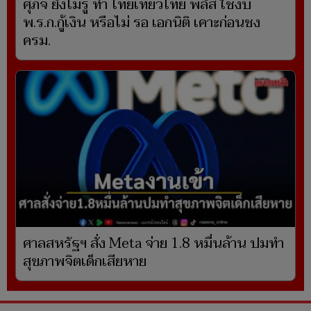
ศุภจี ยังไม่รู้ ทำ ไทยเที่ยวไทย พลัส ใช้งบ
พ.ร.ก.กู้เงิน หรือไม่ รอ เอกนิติ เคาะก่อนชง
ครม.
ศาลสหรัฐฯ สั่ง Meta จ่าย 1.8 หมื่นล้าน ปมทำ
สุขภาพจิตเด็กเสียหาย