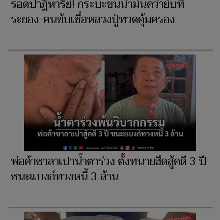
รอดปาฏิหาริย์! กระบะขนน้ำมันคว่ำยับที่
ระยอง-คนขับเชื่อหลวงปู่ทวดคุ้มครอง
พ่อค้าซาลาเปาน้ำตาร่วง ตั้งทนายฮึดสู้คดี 3 ปี
ชนะแบงก์ทวงหนี้ 3 ล้าน