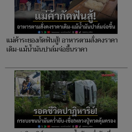
แม่ค้าระยองกัดฟันสู้! อาหารตามสั่งคงราคา
เดิม-แม้น้ำมันปาล์มจ่อขึ้นราคา