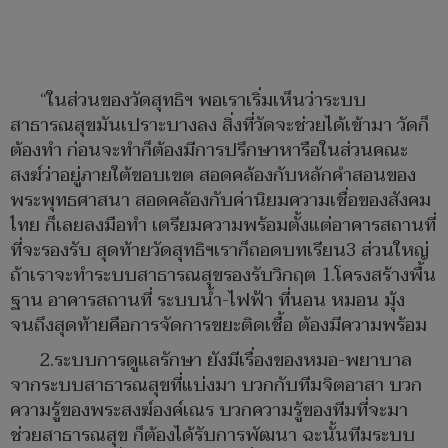
“ในส่วนของวัดสุทธิฯ พอเราเริ่มเห็นว่าระบบ
สาธารณสุขมันเปราะบางลง สิ่งที่วัดจะช่วยได้เข้ามา วัดก็
ต้องทำ ก่อนจะทำก็ต้องมีการปรึกษาหารือในส่วนคณะ
สงฆ์ว่าอยู่ภายใต้ขอบเขต สอดคล้องกับหลักคำสอนของ
พระพุทธศาสนา สอดคล้องกับค่านิยมความเชื่อของสังคม
ไทย ก็เลยลงมือทำ เตรียมความพร้อมตั้งแต่อาคารสถานที่
ที่จะรองรับ สุดท้ายวัดสุทธิฯเราก็ถอดบทเรียน3 ส่วนใหญ่
ถ้าเราจะทำระบบสาธารณสุขรองรับวิกฤต 1.โครงสร้างพื้น
ฐาน อาคารสถานที่ ระบบน้ำ-ไฟฟ้า ที่นอน หมอน มุ้ง
จนถึงสุดท้ายคือการจัดการขยะติดเชื้อ ต้องมีความพร้อม
2.ระบบการดูแลรักษา ยังมีเรื่องของหมอ-พยาบาล
จากระบบสาธารณสุขที่แบ่งมา บวกกับทีมจิตอาสา บวก
ความรู้ของพระสงฆ์องค์เณร บวกความรู้ของทีมที่จะมา
ช่วยสาธารณสุข ก็ต้องได้รับการพัฒนา ฉะนั้นทีมระบบ