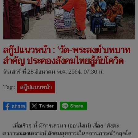
สกู๊ปแนวหน้า : ‘วัด-พระสงฆ์’บทบาท
สำคัญ ประคองสังคมไทยสู้ภัยโควิด
วันเสาร์ ที่ 28 สิงหาคม พ.ศ. 2564, 07.30 น.
Tag :
สกู๊ปแนวหน้า
เมื่อเร็วๆ นี้ มีการเสวนา (ออนไลน์) เรื่อง “สังฆะ
สาธารณสงเคราะห์ สังคมสุขภาวะในสถานการณ์วิกฤตโค