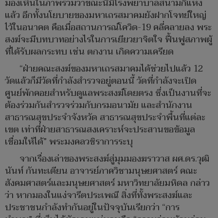
มองเห็นในภาพรวมว่าขณะนี้มีโรงพยาบาลสนามกี่แห่ง
แล้ว อีกทั้งนโยบายของมหาเถรสมาคมยังฝากโจทย์ใหญ่
ไว้ในอนาคต คือเมื่อสถานการณ์โควิด-19 คลี่คลายลง พระ
สงฆ์จะมีบทบาทอย่างไรในการเยียวยาจิตใจ ฟื้นฟูสภาพผู้
ที่ได้รับผลกระทบ เช่น ตกงาน เกิดความเครียด
“ฝ่ายคณะสงฆ์ของมหาเถรสมาคมได้ช่วยไปแล้ว 12
วัดแล้วก็มีวัดที่กำลังสำรวจอยู่ตอนนี้ วัดที่กำลังจะเปิด
ศูนย์พักคอยสำหรับดูแลพระสงฆ์โดยตรง ซึ่งเป็นงานที่จะ
ต้องร่วมกันสำรวจร่วมกับกรมอนามัย และสำนักงาน
สาธารณสุขประจำจังหวัด สาธารณสุขประจำพื้นที่แต่ละ
เขต เท่าที่ฝ่ายสาธารณสงเคราะห์จะประสานขอข้อมูล
เชื่อมให้ได้” พระมงคลวชิราการระบุ
จากเรื่องเล่าของพระสงฆ์สู่มุมมองฆราวาส ผศ.ดร.วุฒิ
นันท์ กันทะเตียน อาจารย์ภาควิชามนุษยศาสตร์ คณะ
สังคมศาสตร์และมนุษยศาสตร์ มหาวิทยาลัยมหิดล กล่าว
ว่า หากมองในแง่จารีตประเพณี สิ่งที่ทั้งพระสงฆ์และ
ประชาชนกำลังทำกันอยู่ในปัจจุบันเรียกว่า “การ