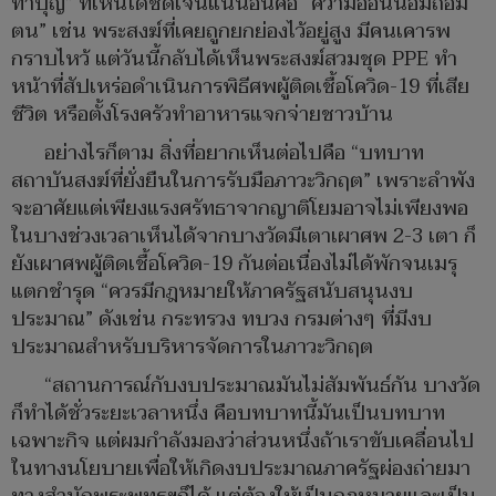
ทำบุญ” ที่เห็นได้ชัดเจนแน่นอนคือ “ความอ่อนน้อมถ่อม
ตน” เช่น พระสงฆ์ที่เคยถูกยกย่องไว้อยู่สูง มีคนเคารพ
กราบไหว้ แต่วันนี้กลับได้เห็นพระสงฆ์สวมชุด PPE ทำ
หน้าที่สัปเหร่อดำเนินการพิธีศพผู้ติดเชื้อโควิด-19 ที่เสีย
ชีวิต หรือตั้งโรงครัวทำอาหารแจกจ่ายชาวบ้าน
อย่างไรก็ตาม สิ่งที่อยากเห็นต่อไปคือ “บทบาท
สถาบันสงฆ์ที่ยั่งยืนในการรับมือภาวะวิกฤต” เพราะลำพัง
จะอาศัยแต่เพียงแรงศรัทธาจากญาติโยมอาจไม่เพียงพอ
ในบางช่วงเวลาเห็นได้จากบางวัดมีเตาเผาศพ 2-3 เตา ก็
ยังเผาศพผู้ติดเชื้อโควิด-19 กันต่อเนื่องไม่ได้พักจนเมรุ
แตกชำรุด “ควรมีกฎหมายให้ภาครัฐสนับสนุนงบ
ประมาณ” ดังเช่น กระทรวง ทบวง กรมต่างๆ ที่มีงบ
ประมาณสำหรับบริหารจัดการในภาวะวิกฤต
“สถานการณ์กับงบประมาณมันไม่สัมพันธ์กัน บางวัด
ก็ทำได้ชั่วระยะเวลาหนึ่ง คือบทบาทนี้มันเป็นบทบาท
เฉพาะกิจ แต่ผมกำลังมองว่าส่วนหนึ่งถ้าเราขับเคลื่อนไป
ในทางนโยบายเพื่อให้เกิดงบประมาณภาครัฐผ่องถ่ายมา