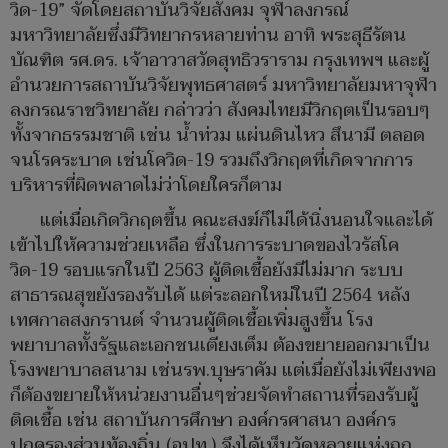
วิด-19” จัดโดยสถาบันวิจัยสังคม จุฬาลงกรณ์
มหาวิทยาลัยซึ่งมีวิทยากรหลายท่าน อาทิ พระสุธีรัตน
บัณฑิต รศ.ดร. เจ้าอาวาสวัดสุทธิวราราม กรุงเทพฯ และผู้
อำนวยการสถาบันวิจัยพุทธศาสตร์ มหาวิทยาลัยมหาจุฬา
ลงกรณราชวิทยาลัย กล่าวว่า สังคมไทยมีวิกฤตเป็นรอบๆ
ทั้งจากธรรมชาติ เช่น น้ำท่วม แผ่นดินไหว สึนามี ตลอด
จนโรคระบาด เช่นโควิด-19 รวมถึงวิกฤตที่เกิดจากการ
บริหารที่ผิดพลาดไม่ว่าโดยใครก็ตาม
แต่เมื่อเกิดวิกฤตขึ้น คณะสงฆ์ก็ไม่ได้นิ่งนอนใจและได้
เข้าไปให้ความช่วยเหลือ ซึ่งในการระบาดของไวรัสโค
วิด-19 รอบแรกในปี 2563 ผู้ติดเชื้อยังมีไม่มาก ระบบ
สาธารณสุขยังรองรับได้ แต่ระลอกใหม่ในปี 2564 หลัง
เทศกาลสงกรานต์ จำนวนผู้ติดเชื้อเพิ่มสูงขึ้น โรง
พยาบาลทั้งรัฐและเอกชนเตียงเต็ม ต้องขยายออกมาเป็น
โรงพยาบาลสนาม เช่นรพ.บุษราคัม แต่เมื่อยังไม่เพียงพอ
ก็ต้องขยายให้หน่วยงานอื่นๆช่วยจัดทำสถานที่รองรับผู้
ติดเชื้อ เช่น สถาบันการศึกษา องค์กรศาสนา องค์กร
ปกครองส่วนท้องถิ่น (อปท.) จึงได้เห็นวัดหลายแห่งถูก