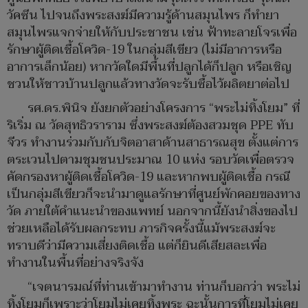
วัคซีน ไปจนถึงพระสงฆ์มีความรู้ด้านสมุนไพร ก็ทำยา
สมุนไพรแจกจ่ายให้กับประชาชน เช่น ฟ้าทะลายโจรเพื่อ
รักษาผู้ติดเชื้อโควิด-19 ในกลุ่มสีเขียว (ไม่มีอาการหรือ
อาการเล็กน้อย) หากวัดใดมีพื้นที่ปลูกได้ก็ปลูก หรือเชิญ
ชวนให้ชาวบ้านปลูกแล้วทางวัดจะรับซื้อไว้ผลิตยาต่อไป
รศ.ดร.พินิจ ยังยกตัวอย่างโครงการ “พระไม่ทิ้งโยม” ที่
ริเริ่ม ณ วัดสุทธิวราราม ซึ่งพระสงฆ์ต้องสวมชุด PPE ทับ
จีวร ทำงานร่วมกับกับจิตอาสาด้านสาธารณสุข ตั้งแต่การ
ตระเวนไปตามชุมชนประมาณ 10 แห่ง รอบวัดเพื่อตรวจ
คัดกรองหาผู้ติดเชื้อโควิด-19 และหากพบผู้ติดเชื้อ กรณี
เป็นกลุ่มสีเขียวก็จะนำมาดูแลรักษาที่ศูนย์พักคอยของทาง
วัด ภายใต้คำแนะนำของแพทย์ นอกจากนี้ยังนำสิ่งของไป
ช่วยเหลือได้รับผลกระทบ ภารกิจครั้งนี้แม้พระสงฆ์จะ
ทราบดีว่ามีความเสี่ยงติดเชื้อ แต่ก็ยินดีเสียสละเพื่อ
ทำงานในพื้นที่อย่างจริงจัง
“เจตนารมณ์ที่ท่านเข้ามาทำงาน ท่านก็บอกว่า พระไม่
ทิ้งโยมก็เพราะว่าโยมไม่เคยทิ้งพระ ฉะนั้นการที่โยมไม่เคย