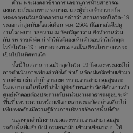
ด้าน พระมงคลวชิราการ เลขานุการฝ่ายสาธารณ
สงเคราะห์ของมหาเถรสมาคม และผู้ช่วยเจ้าอาวาสวัด
พระเชตุพนวิมลมังคลาราม กล่าวว่า สถานการณ์โควิด-19
ระลอกล่าสุดนับตั้งแต่เดือน พ.ค. 2564 มีโอกาสได้ไปดู
งานโรงพยาบาลสนาม ณ วัดศรีสุดาราม ซึ่งทำงานร่วม
กับ รพ.ราชพิพัฒน์ ทำให้ได้มองเห็นคำตอบว่าในวิกฤต
ไวรัสโควิด-19 บทบาทของพระสงฆ์ในเชิงนโยบายควรจะ
เป็นไปในทิศทางใด
ทั้งนี้ ในสถานการณ์วิกฤตโควิด-19 วัดและพระสงฆ์ไม่
อาจดำเนินการเพียงลำพังได้ จำเป็นต้องมีเครือข่ายเข้ามา
ร่วมด้วย เช่น สำนักงานเขต หน่วยงานสาธารณสุขและ
โรงพยาบาลในพื้นที่ นำไปสู่ข้อกำหนดว่า วัดที่ต้องการทำ
ศูนย์พักคอยต้องประสานกับหน่วยงานสาธารณสุขประจำ
พื้นที่ เพราะความพร้อมเชิงกายภาพของวัดอย่างเดียวไม่
เพียงพอต้องมีความรู้ด้านการบริหารจัดการพื้นที่ด้วย
นอกจากสำนักงานเขตและหน่วยงานสาธารณสุข
ระดับพื้นที่แล้ว ยังมี กรมอนามัย เข้ามาเชื่อมระบบ ให้