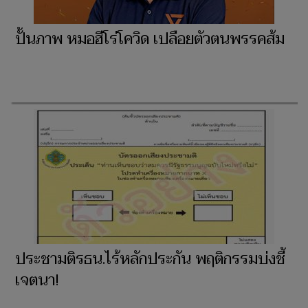
ปั้นภาพ หมอฮีโร่โควิด เปลือยตัวตนพรรคส้ม
ประชามติรธน.ไร้หลักประกัน พฤติกรรมบ่งชี้
เจตนา!