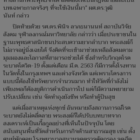
ทางสำนักพระพุทธฯก็ได้ แต่ต้องให้เป็นกฎหมายและเป็น
บทเฉพาะกาลจริงๆ ที่จะใช้เงินนี้มา” ผศ.ดร.วุฒิ
นันท์ กล่าว
ปิดท้ายด้วย รศ.ดร.พินิจ ลาภธนานนท์ สถาบันวิจัย
สังคม จุฬาลงกรณ์มหาวิทยาลัย กล่าวว่า เมื่อประชาชนใน
ฐานะพุทธศาสนิกชนประสบความยากลำบาก พระสงฆ์ก็
ไม่อาจอยู่นิ่งเฉยได้ จึงคิดที่จะเข้ามาช่วยเหลือสังคมตาม
มุมมองและโอกาสที่สามารถช่วยได้ ซึ่งสำหรับวิกฤตโรค
ระบาดโควิด-19 ตั้งแต่เดือน มี.ค. 2563 ก็มีการตั้งโรงทาน
ในวัดทั้งในกรุงเทพฯ และต่างจังหวัด แต่เพราะโครงการ
แบบนี้ต้องใช้ทรัพยากรจำนวนมาก ทำให้วัดที่กำลังไม่
เพียงพอก็ต้องยุติการดำเนินการไป แต่ก็มีความพยายาม
ปรับเปลี่ยน เช่น จัดทำถุงยังชีพ หรือทำตู้ปันสุข
แต่เมื่อสาเหตุแห่งทุกข์ อันหมายถึงสถานการณ์โรค
ระบาดยังไม่คลี่คลาย พระสงฆ์ก็ได้ปรับบทบาทจาก
สงเคราะห์เป็นเกื้อกูลอย่างที่เห็นในปัจจุบัน โดย
สนับสนุนพื้นที่วัดสำหรับภารกิจด้านสาธารณสุข เช่น ตั้ง
ศูนย์พักคอย โรงพยาบาลสนามจุดตรวจคัดกรอง จุดฉีด