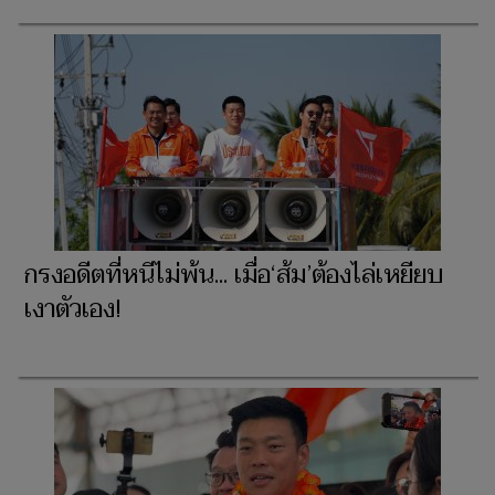
กรงอดีตที่หนีไม่พ้น... เมื่อ‘ส้ม’ต้องไล่เหยียบ
เงาตัวเอง!