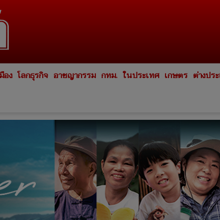
มือง
โลกธุรกิจ
อาชญากรรม
กทม.
ในประเทศ
เกษตร
ต่างปร