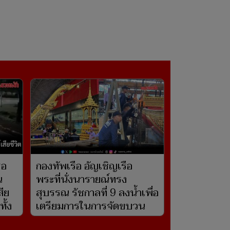
รอ
กองทัพเรือ อัญเชิญเรือ
น
พระที่นั่งนารายณ์ทรง
สีย
สุบรรณ รัชกาลที่ 9 ลงน้ำเพื่อ
ั้ง
เตรียมการในการจัดขบวน
พยุหยาตราทางชลมารค