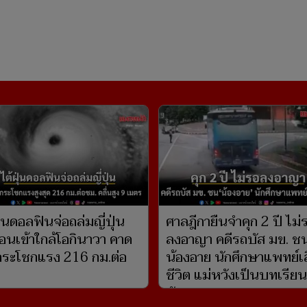
ุ่นดอลฟินจ่อถล่มญี่ปุ่น
ศาลฎีกายืนจำคุก 2 ปี ไม่
่อนเข้าใกล้โอกินาวา คาด
ลงอาญา คดีรถบัส มข. ช
ระโชกแรง 216 กม.ต่อ
น้องอาย นักศึกษาแพทย์เ
ชีวิต แม่หวังเป็นบทเรียนท
สังคม