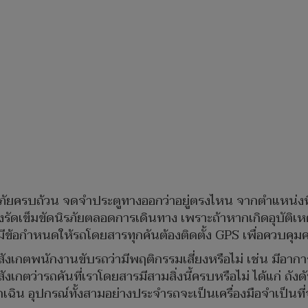
ัยครบถ้วน จดจำประตูทางออกว่าอยู่ตรงไหน จากตำแหน่งที่
องรัดเข็มขัดนิรภัยตลอดการเดินทาง เพราะถ้าหากเกิดอุบัติเ
้อกำหนดให้รถโดยสารทุกคันต้องติดตั้ง GPS เพื่อควบคุมควา
งเกตพนักงานขับรถว่ามีพฤติกรรมเสี่ยงหรือไม่ เช่น มีอากา
ังเกตว่ารถคันที่เราโดยสารมีสามสิ่งนี้ครบหรือไม่ ได้แก่ ถั
ฉิน อุปกรณ์ทั้งสามอย่างประจำรถจะเป็นเครื่องมือจำเป็นที่จ