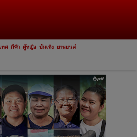
ะเทศ
กีฬา
ผู้หญิง
บันเทิง
ยานยนต์