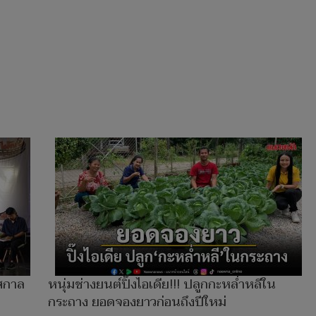
ทศกาล
หนุ่มช่างยนต์ปิ๊งไอเดีย!!! ปลูกกะหล่ำหลีใน
กระถาง ยอดจองยาวก่อนถึงปีใหม่