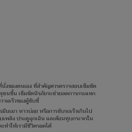
นั่งของตนเอง ที่สำคัญควรตรวจสอบเข็มขัด
หตุชนขึ้น เข็มขัดนิรภัยจะช่วยลดการกระแทก
มเร็วของผู้ขับขี่
รมึนเมา หาวบ่อย หรือการขับรถเร็วเกินไป
งดับเพลิง ประตูฉุกเฉิน และค้อนทุบกระจกใน
ะทำให้เรามีชีวิตรอดได้