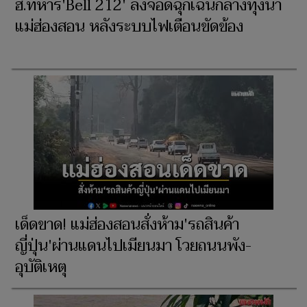
ฮ.ทหาร'Bell 212' ลงจอดฉุกเฉินกลางทุ่งนา
แม่ฮ่องสอน หลังระบบไฟเตือนขัดข้อง
เด็ดขาด! แม่ฮ่องสอนสั่งห้าม'รถสินค้า
ญี่ปุ่น'ผ่านแดนไปเมียนมา โวยถนนพัง-
อุบัติเหตุ