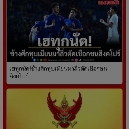
เฮทุกนัด!ช้างศึกทุบเมียนมาลิ่วตัดเชือกชน
สิงคโปร์