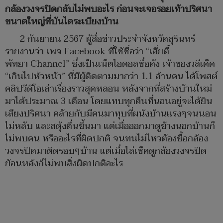
กล้องวงจรปิดกลับไม่พบอะไร ก่อนจะเจอรอยเท้าปริศนา
ขนาดใหญ่ที่บันไดระเบียงบ้าน
2 กันยายน 2567 ผู้สื่อข่าวประจำจังหวัดสุรินทร์
รายงานว่า เพจ Facebook ที่ใช้ชื่อว่า “เสี่ยตี๋
พัทยา Channel” ซึ่งเป็นเน็ตไอดอลชื่อดัง เจ้าของวลีเด็ด
“เกินไปหัวหน้า” ที่มีผู้ติดตามมากว่า 1.1 ล้านคน ได้โพสต์
คลิปวีดีโอเล่าเรื่องราวสุดหลอน หลังจากที่สร้างบ้านใหม่
มาได้ประมาณ 3 เดือน โดยแทบทุกคืนที่นอนอยู่จะได้ยิน
เสียงปริศนา คล้ายกับมีคนมาทุบที่ผนังบ้านแรงๆจนนอน
ไม่หลับ และสดุ้งตื่นขึ้นมา แต่เมื่อออกมาดูข้างนอกบ้านก็
ไม่พบคน หรืออะไรที่ผิดปกติ จนทนไม่ไหวต้องซื้อกล้อง
วงจรปิดมาติดรอบๆบ้าน แต่เมื่อไล่เช็คดูกล้องวงจรปิด
ย้อนหลังก็ไม่พบสิ่งผิดปกติอะไร