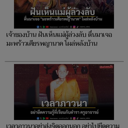
เจ้าของบ้าน ฝันเห็นแม่ผู้ล่วงลับ ตื่นมาเจอ
มะพร้าวเศียรพญานาค โผล่หลังบ้าน
เวลาภาวนาอย่าส่งจิตออกนอก อย่าไปยึดความ