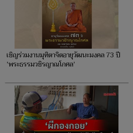
เชิญร่วมงานมุฑิตาจิตอายุวัฒนะ​มงคล ​73 ปี
'พระธรรมวชิรญาณ​โกศล'