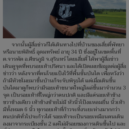
จากนั้นผู้สื่อข่าวก็ได้เดินทางไปที่บ้านของเสี่ยตี๋พัทยา
หรือนายพิสิทธิ์ อุดมทรัพย์ อายุ 34 ปี ซึ่งอยู่ในเขตพื้นที่
ต.จารพัต อ.ศีขรภูมิ จ.สุรินทร์ โดยเสี่ยตี๋ ได้พาผู้สื่อข่าว
เดินดูจุดที่พบรอยเท้าปริศนา และได้เปิดเผยข้อมูลต่อผู้สื่อ
ข่าวว่า หลังจากที่ตนโรยแป้งไว้ที่พื้นขั้นบันได เพื่อหวังว่า
ถ้ามีหัวขโมยมาขึ้นบ้านก็จะจับพิรุธได้ แต่เมื่อเดินขึ้น
บันไดมาดูก็พบว่ามีรอยเท้าขนาดใหญ่โผล่ขึ้นมาจำนวน 3
จุด เป็นรอยเท้าที่ใหญ่กว่าคนปกติ และมีแค่รอยเท้าข้าง
ขวาข้างเดียว เท้าข้างซ้ายไม่มี หัวนิ้วโป้งแหลมยื่น นิ้วเท้า
มีทั้งหมด 6 นิ้ว ทุกรอยเท้าที่ก้าวจะทิ้งระยะห่างมากกว่า
คนปกติทั่วไปจะก้าวได้ รอยเท้าจะเป็นรอยเหมือนคนเดิน
ลงมาจากระเบียงชั้น 2 แต่ไม่มีรอยของการเดินขึ้นไป และ