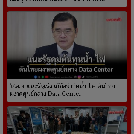
‘ส.อ.ท.’แนะรัฐเร่งแก้ข้อจำกัดน้ำ-ไฟ ดันไทย
ผงาดศูนย์กลาง Data Center