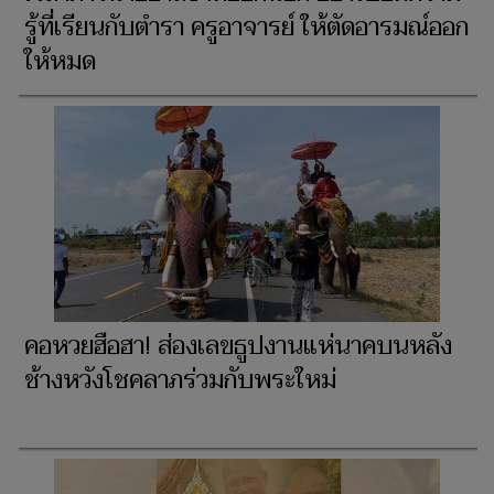
รู้ที่เรียนกับตำรา ครูอาจารย์ ให้ตัดอารมณ์ออก
ให้หมด
คอหวยฮือฮา! ส่องเลขธูปงานแห่นาคบนหลัง
ช้างหวังโชคลาภร่วมกับพระใหม่