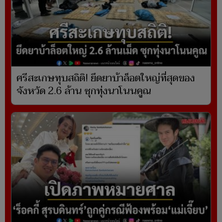
ศรีสะเกษทุบสถิติ! ยึดยาบ้าล็อตใหญ่ที่สุดของ
จังหวัด 2.6 ล้าน ซุกทุ่งนาโนนคูณ