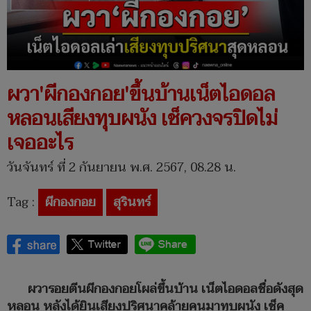
ผวา'ผีกองกอย'ขึ้นบ้านเน็ตไอดอล
หลอนเสียงทุบผนัง เช็ควงจรปิดไม่
เจออะไร
วันจันทร์ ที่ 2 กันยายน พ.ศ. 2567, 08.28 น.
Tag :
ผีกองกอย
สุรินทร์
ผวารอยตีนผีกองกอยโผล่ขึ้นบ้าน เน็ตไอดอลชื่อดังสุด
หลอน หลังได้ยินเสียงปริศนาคล้ายคนมาทุบผนัง เช็ค