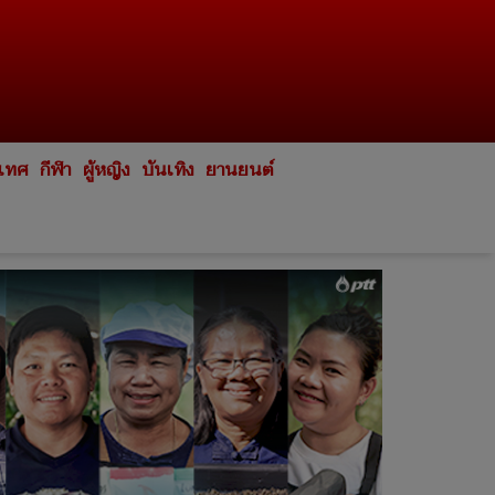
ะเทศ
กีฬา
ผู้หญิง
บันเทิง
ยานยนต์