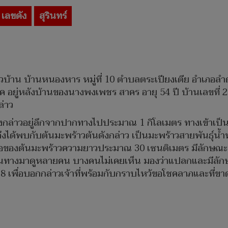
เลขดัง
สุรินทร์
กชาวบ้าน บ้านหนองหาร หมู่ที่ 10 ตำบลตระเปียงเตีย อำเภอลำ
่หลังบ้านของนางพงเพชร สาคร อายุ 54 ปี บ้านเลขที่ 230 
ล่าว
ดังกล่าวอยู่ลึกจากปากทางไปประมาณ 1 กิโลเมตร ทางเข้าเป็นดินลู
ไปถึงได้พบกับต้นมะพร้าวต้นดังกล่าว เป็นมะพร้าวสายพันธุ
หน่อของต้นมะพร้าวความยาวประมาณ 30 เซนติเมตร มีลักษณะท
ินทางมาดูหลายคน บางคนไม่เคยเห็น มองว่าแปลกและมีลัก
8 เพื่อบอกกล่าวเจ้าที่พร้อมกับกราบไหว้ขอโชคลาภและที่ขาดไม