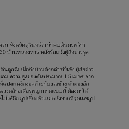
ดวน จังหวัดสุรินทร์ว่า ว่าพบต้นมะพร้าว
บ้านหนองหาร หลังรับแจ้งผู้สื่อข่าวรุด
กรัง เมื่อถึงบ้านดังกล่าวที่แจ้ง ผู้สื่อข่าว
์น้ำหอม ความสูงของต้นประมาณ 1.5 เมตร จาก
ี่แปลกหงิกงอคล้ายกับงวงช้าง ถ้ามองอีก
ษณะคล้ายเศียรพญานาคแบบนี้ ต้องมาให้
่ได้คือ ธูปเสี่ยงตัวเลขหลังจากที่จุดเลขธูป