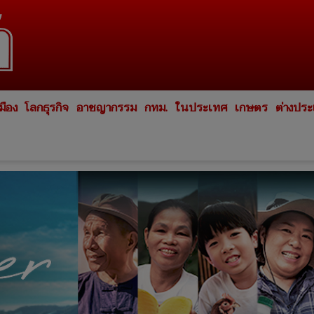
มือง
โลกธุรกิจ
อาชญากรรม
กทม.
ในประเทศ
เกษตร
ต่างปร