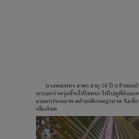
นางพงเพชร สาคร อายุ 54 ปี (เจ้าของบ้า
มาบอกว่าพรุ่งนี้จะให้โชคนะ ให้ไปดูที่ต้นม
แปลกประหลาด คล้ายเศียรพญานาค จึงเชื่อว่า
เสี่ยงโชค