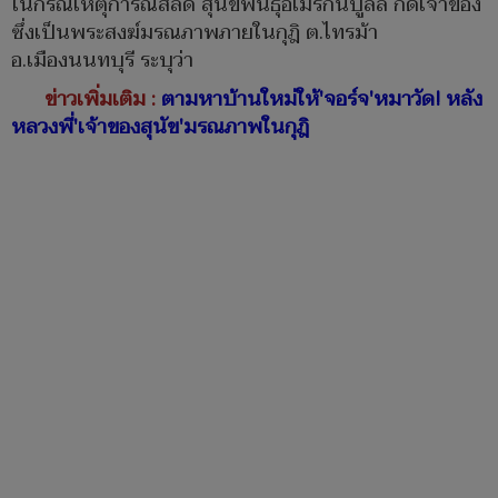
ในกรณีเหตุการณ์สลด สุนัขพันธุ์อเมริกันบูลลี่ กัดเจ้าของ
ซึ่งเป็นพระสงฆ์มรณภาพภายในกุฎิ ต.ไทรม้า
อ.เมืองนนทบุรี ระบุว่า
ข่าวเพิ่มเติม :
ตามหาบ้านใหม่ให้'จอร์จ'หมาวัด! หลัง
หลวงพี่'เจ้าของสุนัข'มรณภาพในกุฎิ