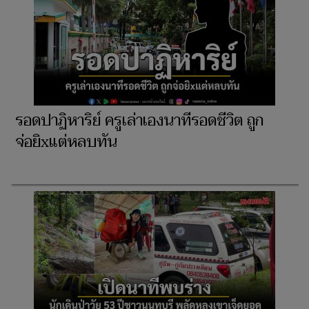
รอดปาฏิหาริย์ ครูเล่าเองนาทีรอดชีวิต ถูก
จ่อยิxแต่หลบทัน