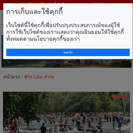
วันอาทิตย์ ที่ 9 สิงหาคม พ.ศ. 2569
การเก็บและใช้คุกกี้
Tog
nav
เว็บไซต์นี้ใช้คุกกี้เพื่อปรับปรุงประสบการณ์ของผู้ใช้
การใช้เว็บไซต์ของเราแสดงว่าคุณยินยอมให้ใช้คุกกี้
ทั้งหมดตามนโยบายคุกกี้ของเรา
ยอมรับ
หน้าแรก
/
ข่าว Like สาระ