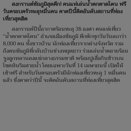
สงกรานต์ชัยภูมิสุดคึก! คนแห่เล่นน้ำตกตาดโตน ฟรี
วันครอบครัวทะลุหมื่นคน คาดปีนี้ติดอันดับสถานที่ท่อง
เที่ยวสุดฮิต
สงกรานต์ปีนี้อากาศร้อนทะลุ 38 องศา คนแห่เที่ยว
“น้ำตกตาดโตน” อำเภอเมืองชัยภูมิ คึกคักทุกวันวันละกว่า
8,000 คน ทั้งชาวบ้าน นักท่องเที่ยวจากต่างจังหวัด รวม
ถึงคนชัยภูมิที่กลับบ้านช่วงหยุดยาว ร่วมเล่นน้ำคลายร้อน
จูงลูกหลานลงแช่กลางธรรมชาติ พร้อมปูเสื่อกินข้าวบน
โขดหินริมสายน้ำ โดยเฉพาะวันที่ 14 เมษายนนี้ เปิดให้
เข้าฟรี สำหรับวันครอบครัวมีนักท่องเที่ยวทะลุ 1 หมื่นคน
แล้ว ซึ่งคาดว่าปีนี้ จะติดอันดับสถานที่ท่องเที่ยวสุดฮิต