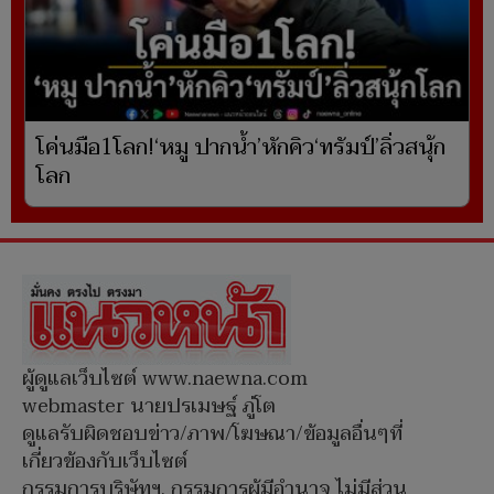
โค่นมือ1โลก!‘หมู ปากน้ำ’หักคิว‘ทรัมป์’ลิ่วสนุ้ก
โลก
ผู้ดูแลเว็บไซต์ www.naewna.com
webmaster นายปรเมษฐ์ ภู่โต
ดูแลรับผิดชอบข่าว/ภาพ/โฆษณา/ข้อมูลอื่นๆที่
เกี่ยวข้องกับเว็บไซต์
กรรมการบริษัทฯ, กรรมการผู้มีอำนาจ ไม่มีส่วน