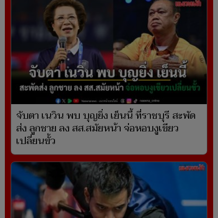
จับตา เนวิน พบ บุญยิ่ง เย็นนี้ ที่ราชบุรี สะพัด
ส่ง ลูกชาย ลง สส.สมัยหน้า จ่อหอบงูเขียว
เปลี่ยนขั้ว