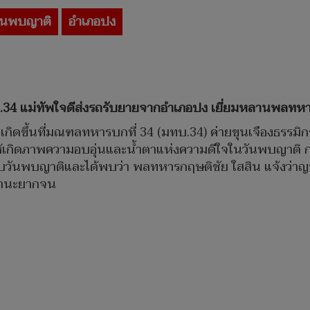
ันพบญาติ
อำเภอปง
ทบ.34 แม่ทัพใจดีส่งรถรับยายจากอำเภอปง เยี่ยมหลานพลทห
ใจเกิดขึ้นที่มณฑลทหารบกที่ 34 (มทบ.34) ค่ายขุนเจืองธรรมิกร
ห้เกิดภาพความอบอุ่นและน้ำตาแห่งความดีใจในวันพบญาติ ก
ับวันพบญาติและได้พบว่า พลทหารกฤษติชัย ใสสิน แจ้งว่าญ
ละฐานะยากจน