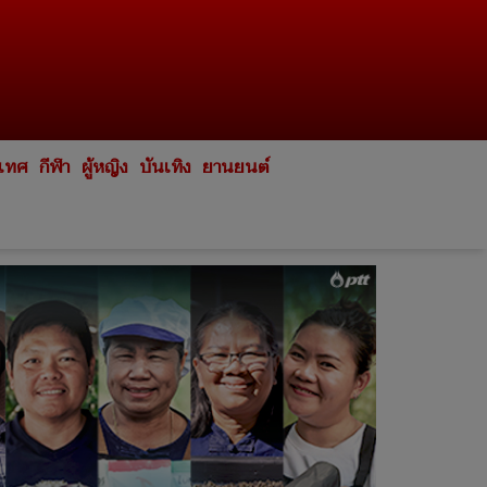
ะเทศ
กีฬา
ผู้หญิง
บันเทิง
ยานยนต์