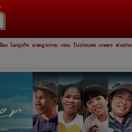
มือง
โลกธุรกิจ
อาชญากรรม
กทม.
ในประเทศ
เกษตร
ต่างปร