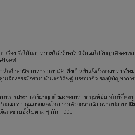
บเรื่อง จึงได้มอบหมายให้เจ้าหน้าที่จัดรถไปรับญาติของพล
ร์ไพรส์
ึกนักศึกษาวิชาทหาร มทบ.34 ซึ่งเป็นต้นสังกัดของทหารให
่ายขุนเจืองธรรมิกราช พันเอกวิศิษฐ์ บรรณากิจ รองผู้บั
โฆษกทหารประกาศเรียกญาติของพลทหารกฤษติชัย ทันทีที่พลทห
ก้มลงกราบคุณยายและโอบกอดด้วยความรัก ความปลาบปลื้มใจนี้
ินดีและซาบซึ้งไปตาม ๆ กัน - 001