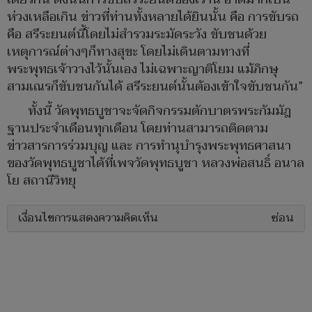
ห่วงเหลือเกิน ข่าวที่ท่านทั้งหลายได้ยินนั้น คือ การขับรถ
คือ สรีระยนต์นี้โดยไม่สำรวมระมัดระวัง ขับชนด้วย
เหตุการณ์ต่างๆก็ทางสุขะ โดยไม่เดินตามทางที่
พระพุทธเจ้าวางไว้นั้นเอง ไม่เฉพาะญาติโยม แม้ภิกษุ
สามเณรก็ขับชนกันได้ สรีระยนต์นั้นต้องเข้าใจขับชนกัน”
ทั้งนี้ วัดพุทธบูชาจะจัดกิจกรรมตักบาตรพระกัมมัฎ
ฐานประจำเดือนทุกเดือน โดยท่านสามารถติดตาม
ข่าวสารการร่วมบุญ และ การทำนุบำรุงพระพุทธศาสนา
ของวัดพุทธบูชาได้ที่เพจวัดพุทธบูชา หลวงพ่อสนธิ์ อนาล
โย สถานีวิทยุ
เงื่อนไขการแสดงความคิดเห็น
ซ่อน