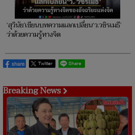
‘สุวินัย’เขียนบทความแลกเปลี่ยน‘ว.วชิรเมธี’
ว่าด้วยความรู้ทางจิต
Breaking News