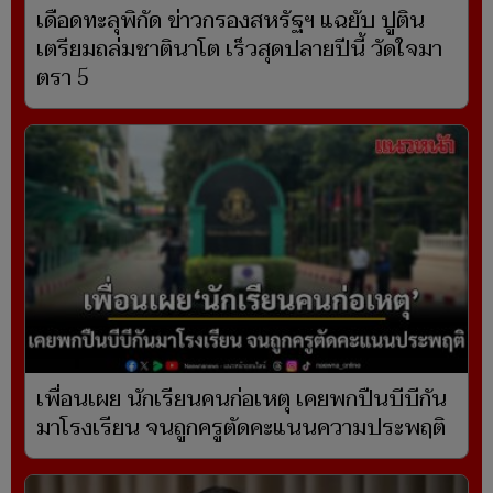
เดือดทะลุพิกัด ข่าวกรองสหรัฐฯ แฉยับ ปูติน
เตรียมถล่มชาตินาโต เร็วสุดปลายปีนี้ วัดใจมา
ตรา 5
เพื่อนเผย นักเรียนคนก่อเหตุ เคยพกปืนบีบีกัน
มาโรงเรียน จนถูกครูตัดคะแนนความประพฤติ