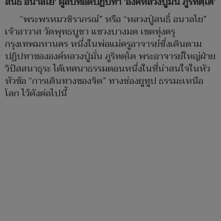
สนธิ์ อนาลโย' ผู้สืบทอดปฏิปทา 'องค์หลวงปู่มั่น ภูริทตฺโต'
“พระพรหมวชิราภรณ์” หรือ “หลวงปู่สนธิ์ อนาลโย”
เจ้าอาวาส วัดพุทธบูชา แขวงบางมด เขตทุ่งครุ
กรุงเทพมหานคร หนึ่งในพ่อแม่ครูอาจารย์ซึ่งเดินตาม
ปฏิปทาขององค์หลวงปู่มั่น ภูริทตฺโต พระอาจารย์ใหญ่ฝ่าย
วิปัสสนาธุระ ได้เทศนาธรรมตอนหนึ่งในที่น่าสนใจในหัว
หัวข้อ “การเดินทางของจิต” ทางช่องยูทูป ธรรมะเหนือ
โลก ไว้ดังต่อไปนี้