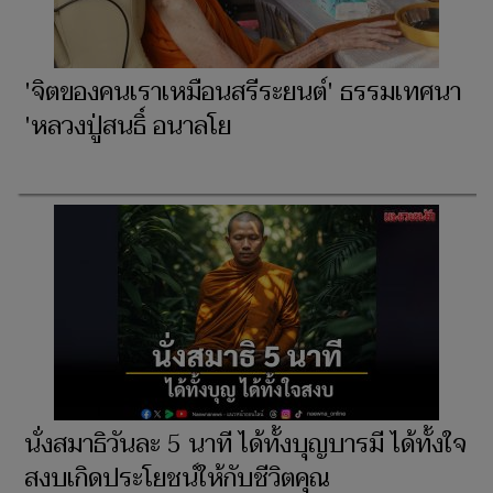
'จิตของคนเราเหมือนสรีระยนต์' ธรรมเทศนา
'หลวงปู่สนธิ์ อนาลโย
นั่งสมาธิวันละ 5 นาที ได้ทั้งบุญบารมี ได้ทั้งใจ
สงบเกิดประโยชน์ให้กับชีวิตคุณ