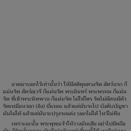
อาตมาบอกไว้เท่านั้นว่า ให้มีสติคุมดวงจิต สัตว์นรก ก็
แม่นจิต สัตว์อเวจี ก็แม่นจิต พระอินทร์ พระพรหม ก็แม่น
จิต ที่เข้าพระนิพพาน ก็แม่นจิต ไม่ใช่ใคร จิตไม่มีตนมีตัว
จิตเหมือนวอก (ลิง) นี่แหละ แล้วแต่มันจะไป บังคับบัญชา
มันไม่ได้ แล้วแต่มันจะปรุงจะแต่ง บอกไม่ได้ ไหว้ไม่ฟัง
เพราะฉะนั้น พระพุทธเจ้าให้วางมันเสีย อย่าไปยึดถือ