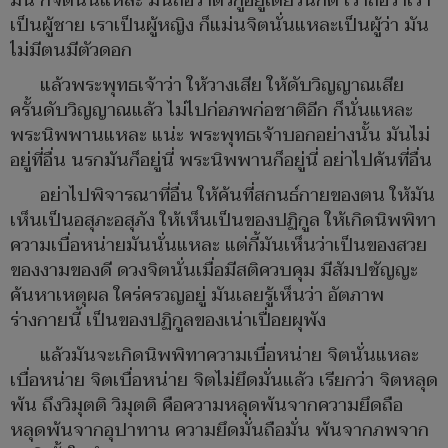
มัน ก็จิตนั่นแหละ มันถือว่าตัวกูอยู่เดี๋ยวนี้ก็ดี เราถือว่าเรา
เป็นผู้ชาย เราเป็นผู้หญิง ก็แม่นจิตนั่นแหละเป็นผู้ว่า มัน
ไม่มีตนมีตัวดอก
แล้วพระพุทธเจ้าว่า ให้วางเสีย ให้ดับวิญญาณเสีย
ครั้นดับวิญญาณแล้ว ไม่ไปก่อภพก่อชาติอีก ก็นั่นแหละ
พระนิพพานแหละ แน่ะ พระพุทธเจ้าบอกอย่างนั้น มันไม่
อยู่ที่อื่น นรกมันก็อยู่นี่ พระนิพพานก็อยู่นี่ อย่าไปค้นที่อื่น
อย่าไปพิจารณาที่อื่น ให้ค้นที่สกนธ์กายของตน ให้มัน
เห็นเป็นอสุภะอสุภัง ให้เห็นเป็นของปฏิกูล ให้เกิดนิพพิทา
ความเบื่อหน่ายมันนั่นแหละ แต่กี้มันเห็นว่าเป็นของสวย
ของงามของดี ดวงจิตนั่นเมื่อมีสติควบคุม มีสัมปชัญญะ
ค้นหาเหตุผล ใคร่ครวญอยู่ มันเลยรู้เห็นว่า อัตภาพ
ร่างกายนี้ เป็นของปฏิกูลของเน่าเปื่อยผุพัง
แล้วมันจะเกิดนิพพิทาความเบื่อหน่าย จิตนั่นแหละ
เบื่อหน่าย จิตเบื่อหน่าย จิตไม่ยึดมั่นแล้ว เรียกว่า จิตหลุด
พ้น ถึงวิมุตติ วิมุตติ คือความหลุดพ้นจากความยึดถือ
หลุดพ้นจากอุปาทาน ความยึดมั่นถือมั่น พ้นจากภพจาก