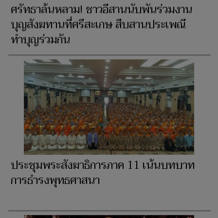
ศรัทธาล้นหลาม! ชาวอีสานนับพันร่วมงาน
บุญสังฆทานที่ศรีสะเกษ สืบสานประเพณี
ทำบุญร่วมกัน
ประชุมพระสังฆาธิการภาค 11 เน้นบทบาท
การธำรงพุทธศาสนา