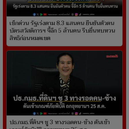
เช็กด่วน รัฐเร่งตาม 8.3 แสนคน ยืนยันตัวตน
บัตรสวัสดิการฯ จี้อีก 5 ล้านคน รีบยื่นทบทวน
สิทธิก่อนหมดเขต
ปธ.กมธ.ที่ดินฯ ชู 3 ทางรอดคน-ช้าง ดันเข้า