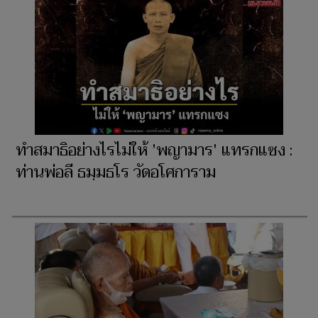
ทำสมาธิอย่างไรไม่ให้ 'พญามาร' แทรกแซง :
ท่านพ่อลี ธมฺมธโร วัดอโศการาม