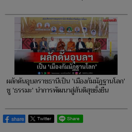
ผลักดันอุบลราชธานีเป็น 'เมืองกัมมัฏฐานโลก'
ชู 'ธรรมะ' นำการพัฒนาสู่สันติสุขยั่งยืน