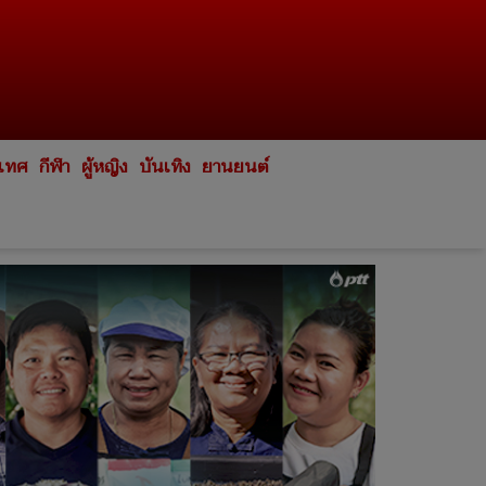
ะเทศ
กีฬา
ผู้หญิง
บันเทิง
ยานยนต์