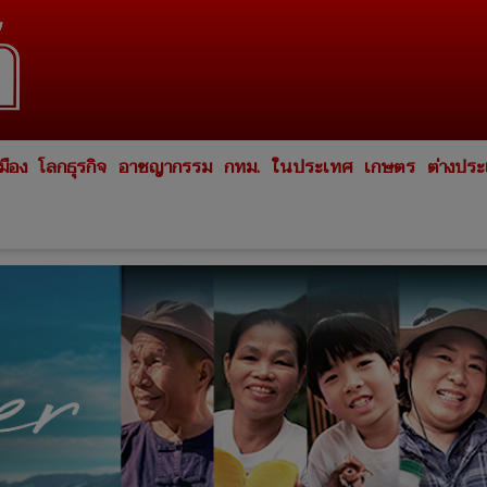
มือง
โลกธุรกิจ
อาชญากรรม
กทม.
ในประเทศ
เกษตร
ต่างปร