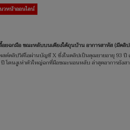
นวหน้าออนไลน์
เลื้อยฉกมือ ขณะหลับบนเตียงใต้ถุนบ้าน อาการสาหัส (มีคลิป
้โพสต์คลิปวิดีโอผ่านบัญชี X ซึ่งในคลิปเป็นคุณยายอายุ 93 ป
ปี โดนงูเห่าตัวใหญ่ฉกที่มือขณะนอนหลับ ล่าสุดอาการยังสาหัสร