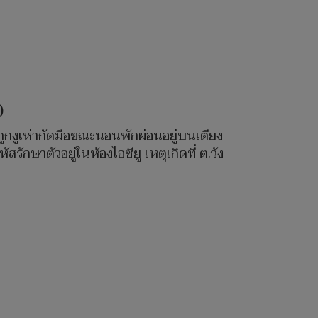
)
ี ถูกงูเห่ากัดมือขณะนอนพักผ่อนอยู่บนเตียง
ักษาตัวอยู่ในห้องไอซียู เหตุเกิดที่ ต.วัง