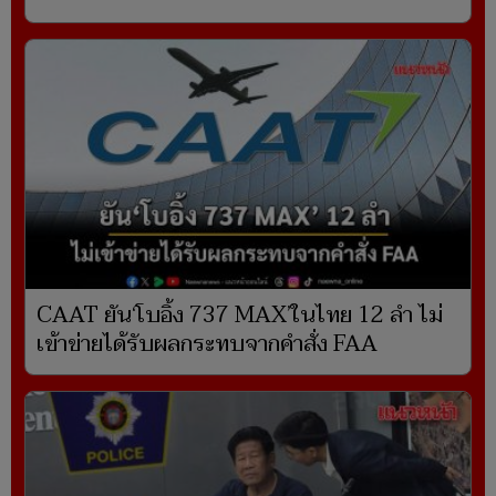
CAAT ยัน‘โบอิ้ง 737 MAX’ในไทย 12 ลำ ไม่
เข้าข่ายได้รับผลกระทบจากคำสั่ง FAA