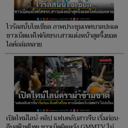
ไวรัลสนั่นโซเชียล ภาพประชุมเทศบาลปะแต
ชาวเน็ตแห่โฟกัสขรก.สาวแต่งหน้าสุดจึ้งยอด
ไลค์ถล่มทลาย
เปิดไทม์ไลน์-คลิป แฟนคลับสาวจีน เริ่มก่อน-
ถีบสต๊าฟไทย ชาวเน็ตผิดหวัง GMMTV ไม่