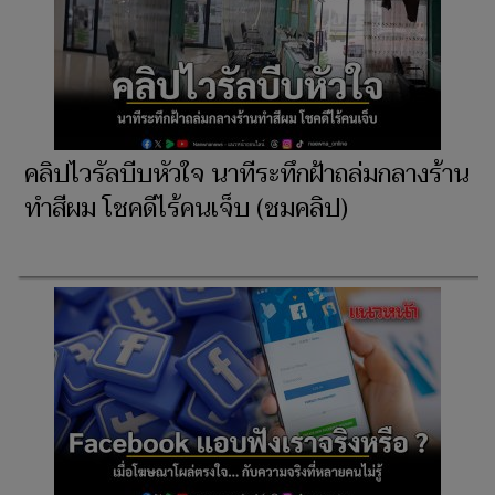
คลิปไวรัลบีบหัวใจ นาทีระทึกฝ้าถล่มกลางร้าน
ทำสีผม โชคดีไร้คนเจ็บ (ชมคลิป)