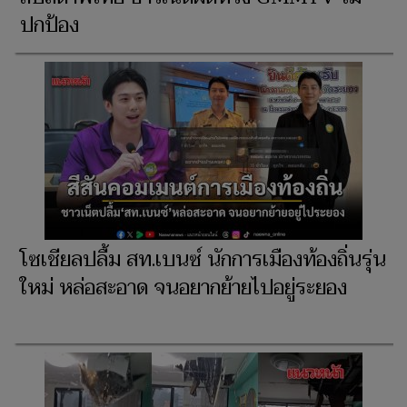
ปกป้อง
โซเชียลปลื้ม สท.เบนซ์ นักการเมืองท้องถิ่นรุ่น
ใหม่ หล่อสะอาด จนอยากย้ายไปอยู่ระยอง