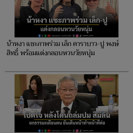
น้าหงา แชะภาพร่วม เล็ก คาราบาว-ปู พงษ์
สิทธิ์ พร้อมแต่งกลอนหวนวัยหนุ่ม