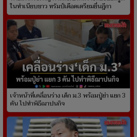
ในทำเนียบขาว ทรัมป์เดือดเตรียมยื่นฎีกา
เจ้าหน้าที่เคลื่อนร่าง เด็ก ม.3 พร้อมปู่ย่า แยก 3
คัน ไปทำพิธีฌาปนกิจ