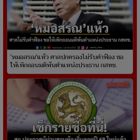
'หมอสรณ'แห้ว ศาลปกครองไม่รับคำฟ้อง ขอ
ให้เพิกถอนมติพ้นตำแหน่งประธาน กสทช.