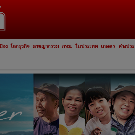
มือง
โลกธุรกิจ
อาชญากรรม
กทม.
ในประเทศ
เกษตร
ต่างปร