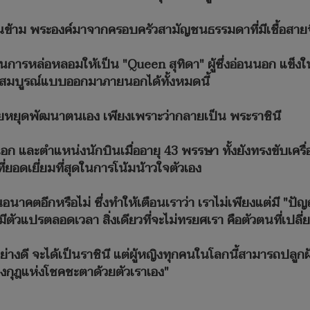
งกันข้าม พระองค์มาจากครอบครัวสามัญชนธรรมดาที่มีเชื้อสาย
ในการหล่อหลอมให้เป็น "Queen สุทิดา" ผู้ซึ่งอ่อนนอก แข็
มสมบูรณ์แบบออกมาภายนอกได้ทั้งหมดนี้
ไม่เคยหยุดพัฒนาตนเอง เพียงเพราะว่ากลายเป็น พระราชินี
ก และตำแหน่งนักบินเมื่ออายุ 43 พรรษา ทั้งยังทรงขับเครื่
่ยอดเยี่ยมที่สุดในการโน้มน้าวใจตัวเอง
นอนาคตอีกหรือไม่ ซึ่งทำให้เตือนเราว่า เราไม่เพียงแต่มี "ปัญ
ี่มีตัวแปรตลอดเวลา สิ่งเดียวที่จะไม่ทรยศเรา คือตัวตนที่เ
มาอย่างดี จะได้เป็นราชินี แต่ผู้หญิงทุกคนในโลกนี้สามารถปล
มงกุฎแห่งโชคชะตาด้วยตัวเราเอง"