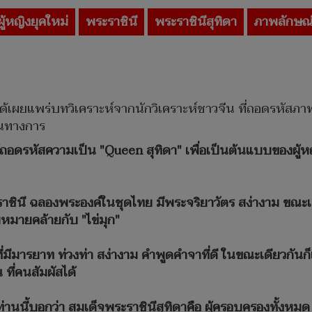
ผู้หญิงยุคใหม่
พระราชินี
พระราชินีสุทิดา
ภาพลักษณ์
ได้เผยแพร่บทวิเคราะห์จากนักวิเคราะห์ชาวจีน ที่ถอดรหัส
ป็นทางการ
ด้ถอดรหัสความเป็น "Queen สุทิดา" เพื่อเป็นต้นแบบของผู้หญ
ระราชินี ฉลองพระองค์ในชุดไทย มีพระจริยาวัตร สง่างาม ขณะ
มหมายคล้ายกับ "ไข่มุก"
ญิงที่มีมารยาท ท่วงท่า สง่างาม คำพูดคำจาที่ดี ในขณะเดียวกั
 ที่คนสัมผัสได้
ท่านนี้บอกว่า สมเด็จพระราชินีสุทิดาคือ ผู้ครอบครองทั้งหมด