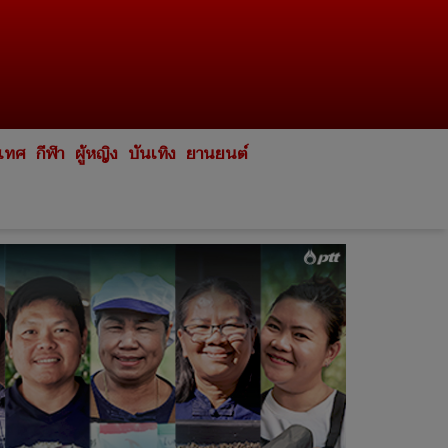
ะเทศ
กีฬา
ผู้หญิง
บันเทิง
ยานยนต์