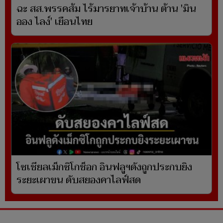
ฉะ สส.พรรคส้ม ไร้มารยาทเจ้าบ้าน ต้าน 'มิน
ออง ไลง์' เยือนไทย
โซเชียลเม็กซิโกช็อก อินฟลูฯดังถูกประกบยิง
ระยะเผาขน ดับสยองคาไลฟ์สด