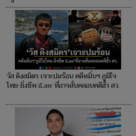
วัส ติงสมิตร เจาะปมร้อน คดีหมิ่นฯ ภูมิใจ
ไทย-ยิ่งชีพ iLaw ที่อาจสั่นคลอนคดีฮั้ว สว.