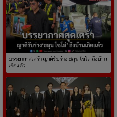
บรรยากาศเศร้า ญาติรับร่าง ฮลุน โซโล่ ถึงบ้าน
เกิดแล้ว