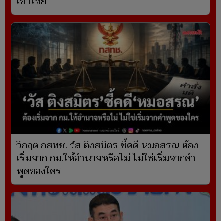
เข้าไทย
วิกฤต กสทช. วัส ติงสมิตร ชี้คดี หมอสรณ ต้อง
เริ่มจาก กม.ให้อำนาจหรือไม่ ไม่ใช่เริ่มจากคำ
พูดของใคร