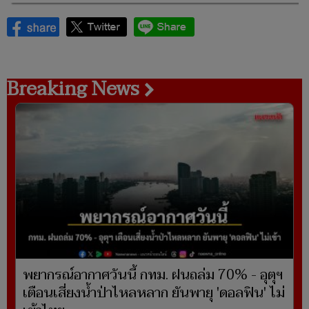
Breaking News
พยากรณ์อากาศวันนี้ กทม. ฝนถล่ม 70% - อุตุฯ
เตือนเสี่ยงน้ำป่าไหลหลาก ยันพายุ 'ดอลฟิน' ไม่