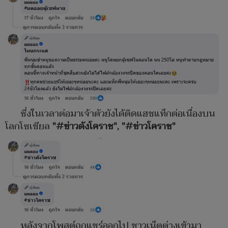
ซึ่งในเวลาต่อมาเจ้าตัวยังได้ติดแฮชแท็กต่อเนื่องบน
โลกโซเชียล
"#ข่าวดังโคราช", "#ข่าวโคราช"
หลังจากโพสต์ถูกแชร์ออกไป ชาวเน็ตต่างเข้ามา