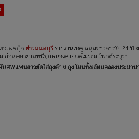
ว
เพจเฟซบุ๊ก
ข่าวนนทบุรี
รายงานเหตุ หนุ่มชาวลาววัย 24 ปี
็ด ก่อนพยายามหนีซุกหนองคายแต่ไม่รอด โพสต์ระบุว่า
หั่นศWแฟนสาวยัดใส่ถุงดำ 6 ถุง โยนทิ้งเลียบคลองประปาปา