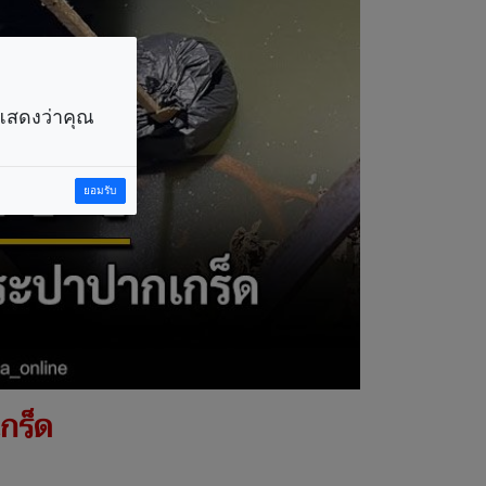
ราแสดงว่าคุณ
ยอมรับ
กร็ด