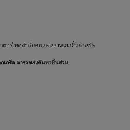
 ฆาตกรโหดฆ่าหั่นศพแฟนสาวแยกชิ้นส่วนยัด
กเกร็ด ตำรวจเร่งค้นหาชิ้นส่วน