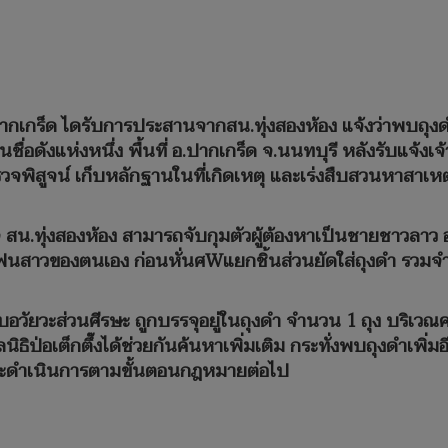
ภ.ปากเกร็ด ไดรับการประสานจากสน.ทุ่งสองห้อง แจ้งว่าพบถุง
นชื่อดังแห่งหนึ่ง พื้นที่ อ.ปากเกร็ด จ.นนทบุรี หลังรับแจ้ง
วจพิสูจน์ เก็บหลักฐานในที่เกิดเหตุ และเร่งสืบสวนหาสาเหตุ
วจ สน.ทุ่งสองห้อง สามารถจับกุมตัวผู้ต้องหาเป็นชายชาวลาว อา
 แฟนสาวของตนเอง ก่อนหั่นศWแยกชิ้นส่วนยัดใส่ถุงดำ รวมจำ
พบอวัยวะส่วนศีรษะ ถูกบรรจุอยู่ในถุงดำ จำนวน 1 ถุง บริเวณ
่อเต็กตึ๊งได้ช่วยกันค้นหาเพิ่มเติม กระทั่งพบถุงดำเพิ่มอี
ละดำเนินการตามขั้นตอนกฎหมายต่อไป