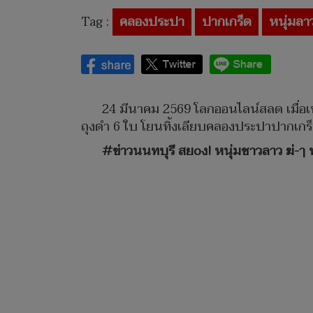
Tag :
คลองประปา
ปากเกร็ด
หนุ่มลา
24 มีนาคม 2569 โลกออนไลน์สลด เมื่อ
ถุงดำ 6 ใบ โยนทิ้งเลียบคลองประปาปากเกร
#ข่าวนนทบุรี สยoง! หนุ่มชาวลาว ฆ่-ๅ 