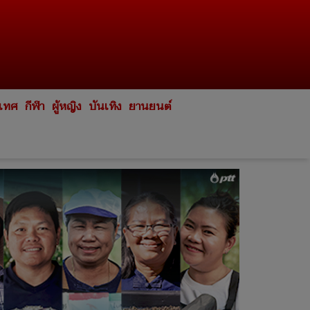
ะเทศ
กีฬา
ผู้หญิง
บันเทิง
ยานยนต์