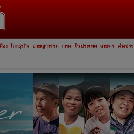
มือง
โลกธุรกิจ
อาชญากรรม
กทม.
ในประเทศ
เกษตร
ต่างปร