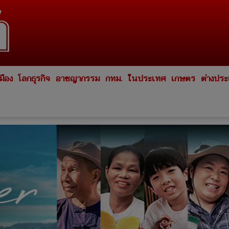
มือง
โลกธุรกิจ
อาชญากรรม
กทม.
ในประเทศ
เกษตร
ต่างปร