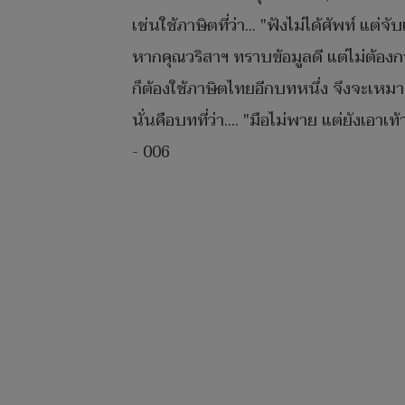
เช่นใช้ภาษิตที่ว่า... "ฟังไม่ได้ศัพท์​ แต่
หากคุณ​วริสาฯ​ ทราบข้อมูลดี แต่ไม่ต้องก
ก็ต้องใช้ภาษิตไทยอีกบทหนึ่ง​ จึงจะเหม
นั่นคือบทที่ว่า.... "มือไม่พาย​ แต่ยังเอาเท้า
- 006