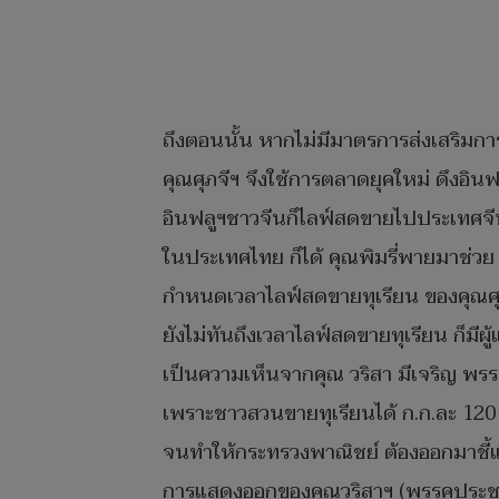
ถึงตอนนั้น​ หากไม่มีมาตรการส่งเสริมกา
คุณ​ศุภจีฯ​ จึงใช้การตลาดยุค​ใหม่​ ดึงอ
อินฟลูฯชาวจีนก็ไลฟ์ส​ดขายไปประเทศจีน​ 
ในประเทศ​ไทย​ ก็ได้​ คุณ​พิมรี่พายมาช่วย
กำหนดเวลาไลฟ์ส​ด​ขายทุเรียน​ ของคุณศุภจีฯ​
ยังไม่ทันถึงเวลาไลฟ์ส​ดขายทุเรียน​ ก็มี
เป็นความเห็นจากคุณ​ วริสา มีเจริญ​ พรร
เพราะชาวสวนขายทุเรียนได้​ ก.ก.ละ​ 120 
จนทำให้กระทรวงพาณิชย์​ ต้องออกมาชี้แจ
การแสดงออกของคุณ​วริสาฯ​ (พรรคประชาช