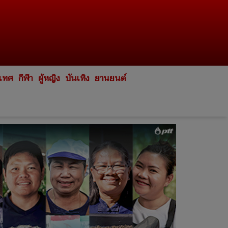
ะเทศ
กีฬา
ผู้หญิง
บันเทิง
ยานยนต์