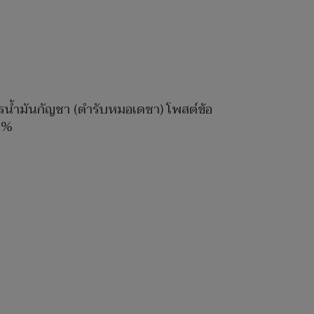
ตรน้ำมันกัญชา (ตำรับหมอเดชา) โพสต์ข้อ
33%