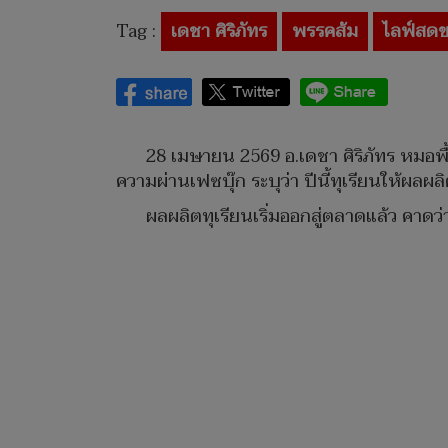
Tag :
เดชา ศิริภัทร
พรรคส้ม
ไลฟ์ส​ดข
28 เมษายน 2569 อ.เดชา ศิริภัทร หมอพื
ความผ่านเฟซบุ๊ก ระบุว่า ปีนี้ทุเรียนให้ผลผลิ
ผลผลิตทุเรียนเริ่มออกสู่ตลาดแล้ว​ คาด