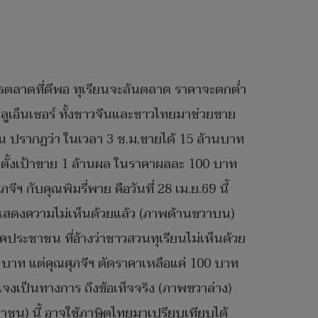
รตลาดที่ดีพอ​ ทุเรียนจะล้นตลาด​ ราคาจะตกต่ำ
ินฟลูเอ็นเซอร์​ ทั้งชาวจีนและชาวไทยมาช่วยขาย
ปรากฏ​ว่า​ ในเวลา​ 3​ ช.ม.ขายได้​ 15​ ล้านบาท
​ ตั้งเป้าขาย​ 1​ ล้านผล​ ในราคาผลละ​ 100​ บาท
 กับคุณ​พิมรี่พาย​ คือวันที่​ 28​ เม.ย.69​ นี้
ผู้แสดงความไม่เห็น​ด้วยแล้ว​ (ภาพด้านขวาบน)
คประชาชน​ ที่อ้างว่าชาวสวนทุเรียนไม่เห็น​ด้วย
บาท แต่คุณ​ศุภจีฯ​ ตัดราคาเหลือแค่​ 100​ บาท
งเป็นทางการ​ ถึงข้อเท็จจริง​ (ภาพขวาล่าง)
น)​ นี้​ อาจใช้ภาษิตไทยมาเปรียบเทียบได้