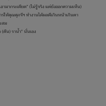
จับเอามากระเดียด" (ไม่รู้จริง​ แต่ยังออกความเห็น)
ารให้คุณศุภจีฯ​ ทำงานได้ผลดีเกินหน้าเกิน​ตา​
าะสม
​ (ตีน)​ ราน้ำ" นั่นเอง