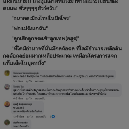
โกงกินน้ำมัน โกงฮุบเอาที่หลวงมาหาผลประโยชน์ของ
ตนเอง ชั่วๆๆๆๆชัวร์ครับ"
"อนาคตเมืองไทยในมือโจร"
"พ่อแม่รังแกฉัน"
"ลูกเสือลูกจระเข้=ลูกเทพ(อสูร)"
"ที่ใดมีอำนาจที่นั่นมีกลฉ้อฉล ที่ใดมีอำนาจเหลือล้น
กลฉ้อฉลย่อมมากเหลือประมาณ เหมือนโครงการแจก
แท๊บเล็ตในยุคหนึ่ง"