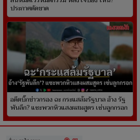
ลั่นหมดเวรหมดกรรม หลัง เจ๊ปอง ไหน?
ประกาศตัดขาด
อดีตบิ๊กข่าวกรอง ฉะ กระแสล้มรัฐบาล อ้าง รัฐ
พันลึก? แซะพวกหิวแสงผสมสูตร เซ่นลูกกรอก