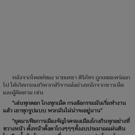
หลังจากโพสต์ของ นายเดชา ศิริภัทร ถูกเผยแพร่ออก
ไป ได้เกิดกระแสวิพากษ์วิจารณ์อย่างหนักจากชาวเน็ต
และผู้ติดตาม เช่น
"เล่นทุกดอก โกงทุกเม็ด กรงล้อกรรมมันเริ่มทำงาน
แล้ว เอาทุกรูปแบบ พวกมันไม่น่าจะอยู่นาน"
"ยุคมาเฟียการเมืองจัญไรครองเมืองโกงกินทุกอย่างที่
ขวางหน้า ตั้งหน้าตั้งตาโกงๆๆๆทั้งงบประมาณแผ่นดิน