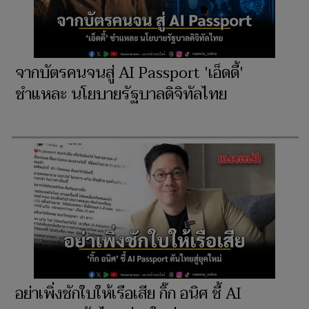
จากบัตรคนจนสู่ AI Passport 'เอ็ดดี้'
ชำแหละ นโยบายรัฐบาลดิจิทัลไทย
อย่าเพิ่งชักใบให้เรือเสีย กิ๊ก อนิศ ชี้ AI