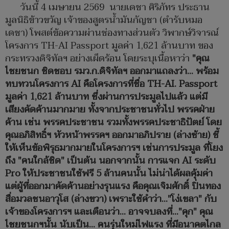
วันนี้ 4 เมษายน 2569 นายเดชา ศิริภัทร ประธาน
มูลนิธิข้าวขวัญ เจ้าของสูตรน้ำมันกัญชา (ตำรับหมอ
เดชา) โพสต์ข้อความผ่านช่องทางส่วนตัว วิพากษ์วิจารณ์
โครงการ TH-AI Passport มูลค่า 1,621 ล้านบาท ของ
กระทรวงดิจิทัลฯ อย่างเผ็ดร้อน โดยระบุเนื้อหาว่า
"คุณ​
ไชยชนก​ ชิดชอบ​ รมว.ก.ดิจิทัล​ฯ​ ออกมาแถลงว่า... พร้อม
ทบทวนโครงการ​ AI คือโครงการที่ชื่อ​ TH-AI.​ Passport
มูลค่า​ 1,621 ล้านบาท​ ซึ่งผ่านการประมูลไปแล้ว แต่มี
เสียงคัดค้านมากมาย​ ทั้งจากประชาชนทั่วไป​ พรรคฝ่าย
ค้าน​ เช่น​ พรรคประชาชน รวมทั้งพรรคประชาธิป​ั​ตย์​ โดย
คุณอภิสิทธิ์​ฯ​ หัวหน้าพรรคฯ​ ออกมาอภิปราย​ (ล่างซ้าย) ชี้
ให้เห็นข้อพิรุธ​มากมายในโครงการฯ​ เช่นการประมูล​ ที่โยง
ถึง​ "คนใกล้ชิด" เป็นต้น นอกจากนั้น​ การแจก AI​ ระดับ​
Pro ให้ประชาชนใช้ฟรี​ 5​ ล้านคนนั้น​ ไม่น่าได้ผลคุ้มค่า
แต่ผู้ที่ออกมาคัดค้านอย่างรุนแรง​ คือคุณเจิมศัก​ดิ์​ ปิ่นทอง​
สื่อมวลชนอาวุโส​ (ล่างขวา) เพราะใช้คำว่า..."โง่เขลา" กับ
เจ้าของโครงการฯ​ และเตือนว่า... อาจจบลงที่​..."คุก" คุณ​
ไชยชนกฯนั้น​ นับเป็น... คนรุ่นใหม่ไฟแรง​ ที่มีอนาคตไกล​