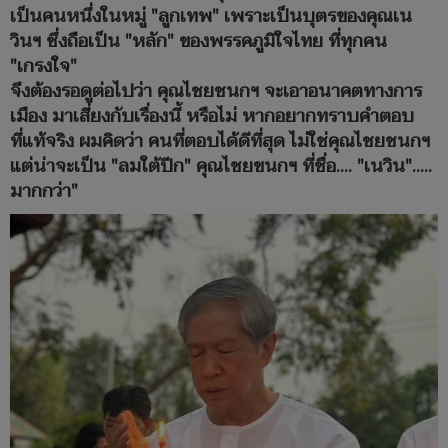
เป็นคนหนึ่งในหมู่​ "ลูก​เทพ" เพราะเป็นบุตรของคุณเน
วินฯ​ ซึ่งถือเป็น​ "หลัก" ของพรรคภูมิใจ​ไทย​ ที่ทุกคน​
"เกรงใจ"
จึงต้องรอดูต่อไปว่า​ คุณ​ไชยชนกฯ​ จะเอาอนาคตทางการ
เมือง​ มาเสี่ยงกับเรื่องนี้​ หรือไม่ หากอยากทราบคำตอบ
ที่แท้จริง​ ผมคิดว่า​ คนที่ตอบได้ดีที่สุด​ ไม่ใช่คุณ​ไชยชนกฯ​
แต่น่าจะเป็น​ "ลมใต้ปีก" คุณ​ไชยขนกฯ​ ที่ชื่อ.... "เนวิน".....
มากกว่า"