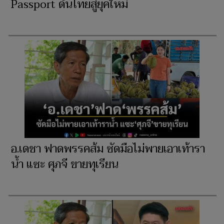
Passport ดันไทยสู่ยุคใหม่
อ.เดชา ฟาดพรรคส้ม ซัดมือไม่พายเอาเท้ารา
น้ำ แซะ ศุภจี ขายทุเรียน