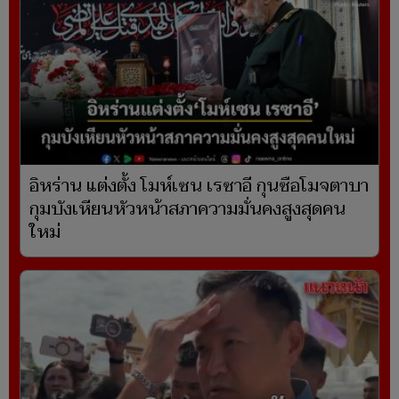
อิหร่าน แต่งตั้ง โมห์เซน เรซาอี กุนซือโมจตาบา
กุมบังเหียนหัวหน้าสภาความมั่นคงสูงสุดคน
ใหม่