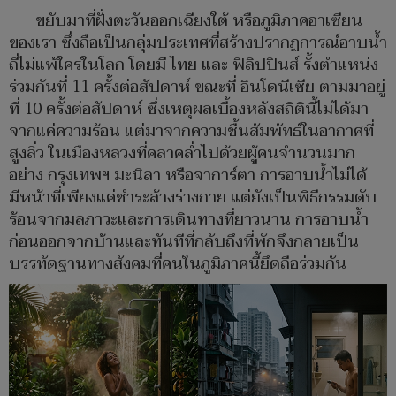
ขยับมาที่ฝั่งตะวันออกเฉียงใต้ หรือภูมิภาคอาเซียน
ของเรา ซึ่งถือเป็นกลุ่มประเทศที่สร้างปรากฏการณ์อาบน้ำ
ถี่ไม่แพ้ใครในโลก โดยมี ไทย และ ฟิลิปปินส์ รั้งตำแหน่ง
ร่วมกันที่ 11 ครั้งต่อสัปดาห์ ขณะที่ อินโดนีเซีย ตามมาอยู่
ที่ 10 ครั้งต่อสัปดาห์ ซึ่งเหตุผลเบื้องหลังสถิตินี้ไม่ได้มา
จากแค่ความร้อน แต่มาจากความชื้นสัมพัทธ์ในอากาศที่
สูงลิ่ว ในเมืองหลวงที่คลาคล่ำไปด้วยผู้คนจำนวนมาก
อย่าง กรุงเทพฯ มะนิลา หรือจาการ์ตา การอาบน้ำไม่ได้
มีหน้าที่เพียงแค่ชำระล้างร่างกาย แต่ยังเป็นพิธีกรรมดับ
ร้อนจากมลภาวะและการเดินทางที่ยาวนาน การอาบน้ำ
ก่อนออกจากบ้านและทันทีที่กลับถึงที่พักจึงกลายเป็น
บรรทัดฐานทางสังคมที่คนในภูมิภาคนี้ยึดถือร่วมกัน