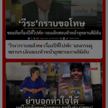
‘วีระ’กราบขอโทษ เรื่องปีที่ไปพัก วอนกรมอุ
ทยานฯ เลิกสอบหัวหน้าอุทยานเกาะสิมิลัน