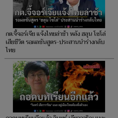
กต.จี้จอร์เจีย แจ้งไทยล่าช้า หลัง ฮลุน โซโล่
เสียชีวิต รอผลชันสูตร-ประสานนำร่างกลับ
ไทย