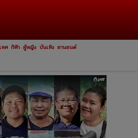
ะเทศ
กีฬา
ผู้หญิง
บันเทิง
ยานยนต์