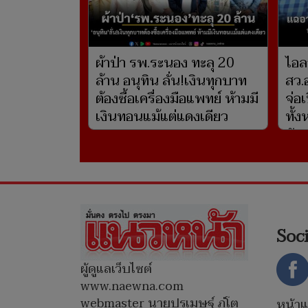
ผ้าป่า รพ.ระนอง ทะลุ 20
ไอล
ล้าน อนุทิน ลั่น!เงินทุกบาท
สว.
ต้องซื้อเครื่องมือแพทย์ ห้ามมี
จ่อเ
เงินทอนแม้แต่แดงเดียว
ทั้
กัน
Soc
ผู้ดูแลเว็บไซต์
www.naewna.com
webmaster นายปรเมษฐ์ ภู่โต
หน้า