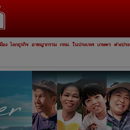
มือง
โลกธุรกิจ
อาชญากรรม
กทม.
ในประเทศ
เกษตร
ต่างปร