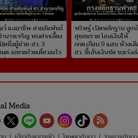
อว์ แฉอาชีพ-สายสัมพันธ์
พริษฐ์ เปิดหลักฐาน ลูกน
อำนาจเจริญ พบฝากเลี้ยง
สุขสมรวย โอนเงินให้
ปิดชื่อผู้ช่วย-สว. 3
กกต.เกือบ 9 แสน ห้วงเลื
งหมด งงขายก๋วยเตี๋ยวอะไร
สว. ชี้เส้นเงินชัด ชงเร่งส่
แน่
ศาล
ial Media
แรก
|
เกี่ยวกับแนวหน้า
|
โฆษณากับเรา
|
ร่วมงานกับเรา