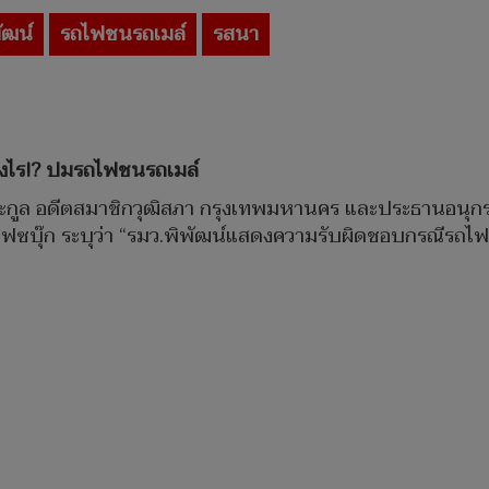
ัฒน์
รถไฟชนรถเมล์
รสนา
างไร!?​ ปมรถไฟชนรถเมล์
สิตระกูล อดีตสมาชิกวุฒิสภา กรุงเทพมหานคร และประธานอน
นเฟซบุ๊ก ระบุว่า “รมว.พิพัฒน์แสดงความรับผิดชอบกรณีรถไฟ