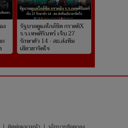
้อง
รัฐบาลดูแลใกล้ชิด กราดยิX
ร.ร.เทพศิรินทร์ เจ็บ 27
อก
รักษาตัว 14 - สธ.ส่งทีม
ง
เยียวยาจิตใจ
|
ติดต่อแนวหน้า
|
นโยบายข้อตกลง