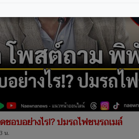
ผิดชอบอย่างไร!? ปมรถไฟชนรถเมล์
3 น.