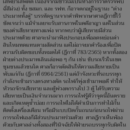
เสพยาเสพติด เนื่องจากมีข่าวไม่เป็นทางการว่าตรวจพบ
ฉี่สีม่วง) ทั้ง ขสมก. และ รฟท. ก็อาจตกอยู่ในฐานะ "ต่าง
ประมาททั้งคู่" บรรทัดฐานจากคำพิพากษาศาลฎีกาชี้ไว้
ชัดเจนว่า แม้จำเลยจะรับสารภาพในคดีอาญา แต่ในส่วน
ของค่าเสียหายทางแพ่ง หากพบว่าผู้เสียหายมีส่วน
ประมาทด้วย ศาลจะนำมาฟังประกอบเพื่อลดหย่อนค่า
สินไหมทดแทนตามสัดส่วน แต่ไม่อาจยกคำร้องเพื่อปัด
ความรับผิดชอบทั้งหมดได้ (ฎีกาที่ 783/2565) หากทั้งสอง
ฝ่ายต่างประมาทเลินเล่อพอ ๆ กัน เช่น ขับรถเร็วในเขต
ชุมชนแล้วชนโค ศาลก็อาจตัดสินให้ความเสียหายเป็น
พับแก่กัน (ฎีกาที่ 6964/2561) แต่ถ้าจังหวะที่รถบรรทุก
กำลังจะข้ามรางตรงทางตัด รถไฟก็พุ่งเข้ามาพอดี ทำให้
หัวรถจักรเสียหาย และตู้พ่วงตกรางไป 3 ตู้ ได้รับความ
เสียหายเป็นเงินจำนวนมาก การรถไฟรู้ดีว่าจุดนี้อันตราย
และเกิดเหตุซ้ำบ่อย การรถไฟไม่ได้ดำเนินการทำไม้กั้น
ติดตั้งเครื่องเตือน หรือมีระบบปิดกั้นถนนก่อนรถไฟผ่าน
การรถไฟเองก็มีส่วนประมาทร่วมด้วย ศาลฎีกาเห็นพ้อง
ด้วยกับศาลล่างทั้งสองที่วินิจฉัยให้ฝ่ายรถบรรทุกรับผิดใน