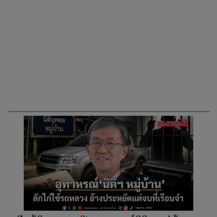
วัส ติงสมิตร เจาะปมร้อน คดีหมิ่นฯ ภูมิใจ
ไทย-ยิ่งชีพ iLaw ที่อาจสั่นคลอนคดีฮั้ว สว.