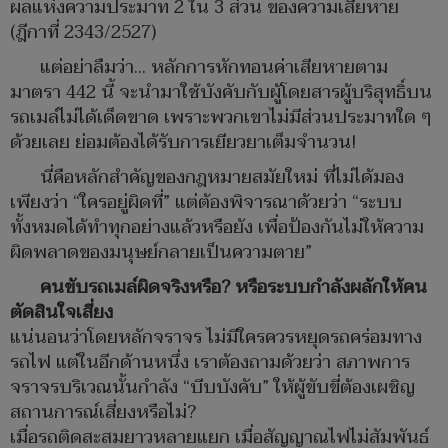
ผลแห่งความประมาท 2 ใน 3 ส่วน ของความเสียหาย
(ฎีกาที่ 2343/2527)
แต่อย่าลืมว่า... หลักการหักทอนค่าเสียหายตาม
มาตรา 442 นี้ จะนำมาใช้บังคับกับผู้โดยสารผู้บริสุทธิ์บน
รถเมล์ไม่ได้เด็ดขาด เพราะพวกเขาไม่มีส่วนประมาทใด ๆ
ด้วยเลย ย่อมต้องได้รับการเยียวยาเต็มจำนวน!
นี่คือหลักสำคัญของกฎหมายสมัยใหม่ ที่ไม่ได้มอง
เพียงว่า “ใครอยู่ผิดที่” แต่ต้องพิจารณาด้วยว่า “ระบบ
ทั้งหมดได้ทำทุกอย่างแล้วหรือยัง เพื่อป้องกันไม่ให้ความ
ผิดพลาดของมนุษย์กลายเป็นความตาย”
คนขับรถเมล์ผิดจริงหรือ? หรือระบบกำลังผลักให้คน
ตัดสินใจเสี่ยง
แน่นอนว่าโดยหลักจราจร ไม่มีใครควรหยุดรถคร่อมทาง
รถไฟ แต่ในอีกด้านหนึ่ง เราต้องถามด้วยว่า สภาพการ
จราจรบริเวณนั้นกำลัง “บีบบังคับ” ให้ผู้ขับขี่ต้องเผชิญ
สถานการณ์เสี่ยงหรือไม่?
เมื่อรถติดสะสมยาวหลายแยก เมื่อสัญญาณไฟไม่สัมพันธ์