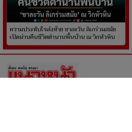
ความประทับใจส่งท้าย ชาละวัน ลิเกร่วมสมัย
เปิดม่านคืนชีวิตตำนานพื้นบ้าน ณ วิกหัวหิน
ผู้ดูแลเว็บไซต์ www.naewna.com
webmaster นายปรเมษฐ์ ภู่โต
ดูแลรับผิดชอบข่าว/ภาพ/โฆษณา/ข้อมูลอื่นๆที่
เกี่ยวข้องกับเว็บไซต์
กรรมการบริษัทฯ, กรรมการผู้มีอำนาจ ไม่มีส่วน
เกี่ยวข้องกับการนำเสนอข่าว/ภาพ/ข้อมูลใดๆใน