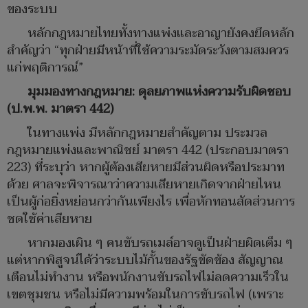
ของระบบ
หลักกฎหมายไทยทั้งทางแพ่งและอาญายังคงยึดหลัก
สำคัญว่า “ทุกฝ่ายมีหน้าที่ใช้ความระมัดระวังตามสมควร
แก่พฤติการณ์”
มุมมองทางกฎหมาย: ดุลยภาพแห่งความรับผิดชอบ
(ป.พ.พ. มาตรา 442)
ในทางแพ่ง มีหลักกฎหมายสำคัญตาม ประมวล
กฎหมายแพ่งและพาณิชย์ มาตรา 442 (ประกอบมาตรา
223) ที่ระบุว่า หากผู้ต้องเสียหายมีส่วนผิดหรือประมาท
ด้วย ศาลจะพิจารณาว่าความเสียหายเกิดจากฝ่ายไหน
เป็นผู้ก่อยิ่งหย่อนกว่ากันเพียงไร เพื่อหักทอนสัดส่วนการ
ชดใช้ค่าเสียหาย
หากมองเผิน ๆ คนขับรถเมล์อาจดูเป็นฝ่ายผิดเต็ม ๆ
แต่หากพิสูจน์ได้ว่าระบบไม้กั้นของรัฐขัดข้อง สัญญาณ
เตือนไม่ทำงาน หรือพนักงานขับรถไฟไม่ลดความเร็วใน
เขตชุมชน หรือไม่มีความพร้อมในการขับรถไฟ (เพราะ