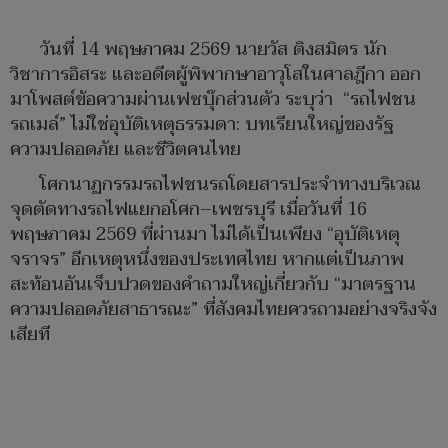
วันที่ 14 พฤษภาคม 2569 นายวัส ติงสมิตร นัก
วิชาการอิสระ และอดีตผู้พิพากษาอาวุโสในศาลฎีกา ออก
มาโพสต์ข้อความผ่านเฟซบุ๊กส่วนตัว ระบุว่า “รถไฟชน
รถเมล์” ไม่ใช่อุบัติเหตุธรรมดา: บทเรียนใหญ่ของรัฐ
ความปลอดภัย และชีวิตคนไทย
โศกนาฏกรรมรถไฟชนรถโดยสารประจำทางบริเวณ
จุดตัดทางรถไฟแยกอโศก–เพชรบุรี เมื่อวันที่ 16
พฤษภาคม 2569 ที่ผ่านมา ไม่ได้เป็นเพียง “อุบัติเหตุ
จราจร” อีกเหตุหนึ่งของประเทศไทย หากแต่เป็นภาพ
สะท้อนอันเจ็บปวดของคำถามใหญ่เกี่ยวกับ “มาตรฐาน
ความปลอดภัยสาธารณะ” ที่สังคมไทยควรถามอย่างจริงจัง
เสียที