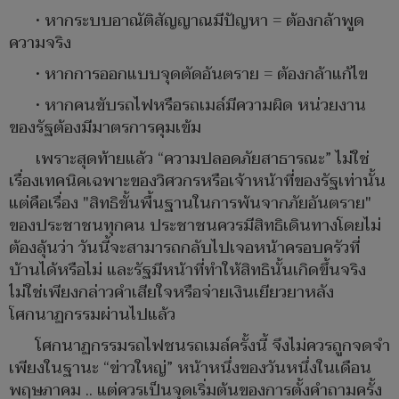
• หากระบบอาณัติสัญญาณมีปัญหา = ต้องกล้าพูด
ความจริง
• หากการออกแบบจุดตัดอันตราย = ต้องกล้าแก้ไข
• หากคนขับรถไฟหรือรถเมล์มีความผิด หน่วยงาน
ของรัฐต้องมีมาตรการคุมเข้ม
เพราะสุดท้ายแล้ว “ความปลอดภัยสาธารณะ” ไม่ใช่
เรื่องเทคนิคเฉพาะของวิศวกรหรือเจ้าหน้าที่ของรัฐเท่านั้น
แต่คือเรื่อง "สิทธิขั้นพื้นฐานในการพ้นจากภัยอันตราย"
ของประชาชนทุกคน ประชาชนควรมีสิทธิเดินทางโดยไม่
ต้องลุ้นว่า วันนี้จะสามารถกลับไปเจอหน้าครอบครัวที่
บ้านได้หรือไม่ และรัฐมีหน้าที่ทำให้สิทธินั้นเกิดขึ้นจริง
ไม่ใช่เพียงกล่าวคำเสียใจหรือจ่ายเงินเยียวยาหลัง
โศกนาฏกรรมผ่านไปแล้ว
โศกนาฏกรรมรถไฟชนรถเมล์ครั้งนี้ จึงไม่ควรถูกจดจำ
เพียงในฐานะ “ข่าวใหญ่” หน้าหนึ่งของวันหนึ่งในเดือน
พฤษภาคม .. แต่ควรเป็นจุดเริ่มต้นของการตั้งคำถามครั้ง