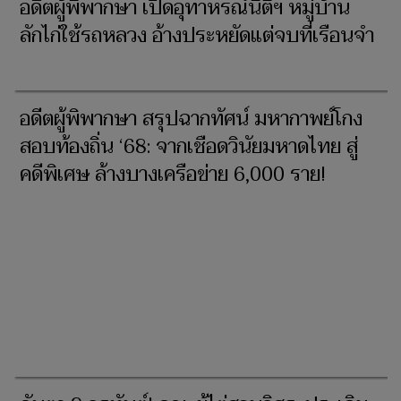
อดีตผู้พิพากษา เปิดอุทาหรณ์นิติฯ หมู่บ้าน
ลักไก่ใช้รถหลวง อ้างประหยัดแต่จบที่เรือนจำ
อดีตผู้พิพากษา สรุปฉากทัศน์ มหากาพย์โกง
สอบท้องถิ่น ‘68: จากเชือดวินัยมหาดไทย สู่
คดีพิเศษ ล้างบางเครือข่าย 6,000 ราย!