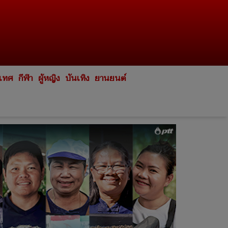
ะเทศ
กีฬา
ผู้หญิง
บันเทิง
ยานยนต์