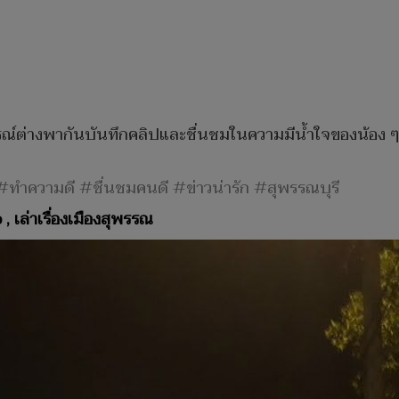
รณ์ต่างพากันบันทึกคลิปและชื่นชมในความมีน้ำใจของน้อง ๆ ก
ณ #ทำความดี #ชื่นชมคนดี #ข่าวน่ารัก #สุพรรณบุรี
เล่าเรื่องเมืองสุพรรณ