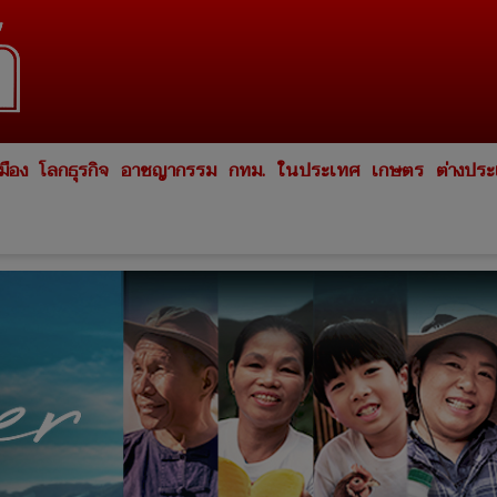
มือง
โลกธุรกิจ
อาชญากรรม
กทม.
ในประเทศ
เกษตร
ต่างปร