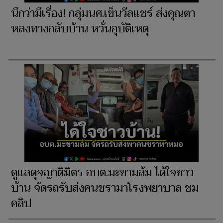
นึกว่ามีเรื่อง! กลุ่มนศ.เข็นวีลแชร์ ส่งคุณตา
หลงทางกลับบ้าน หวั่นอุบัติเหตุ
ดูแลดุจญาติมิตร อบต.มะขามล้ม ได้ใจชาว
บ้าน จัดรถรับส่งคนชรามาโรงพยาบาล ชม
คลิป