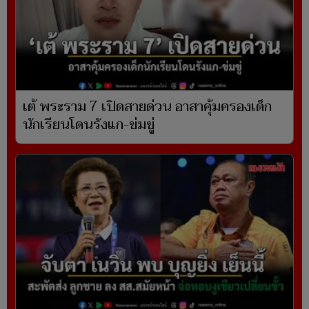
เต้ พระราม 7 เปิดสายด่วน อาสาคุ้มครองเด็ก
นักเรียนโดนรังแก-ข่มขู่