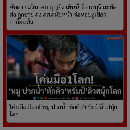
จับตา เนวิน พบ บุญยิ่ง เย็นนี้ ที่ราชบุรี สะพัด
ส่ง ลูกชาย ลง สส.สมัยหน้า จ่อหอบงูเขียว
เปลี่ยนขั้ว
โค่นมือ1โลก!‘หมู ปากน้ำ’หักคิว‘ทรัมป์’ลิ่วสนุ้ก
โลก