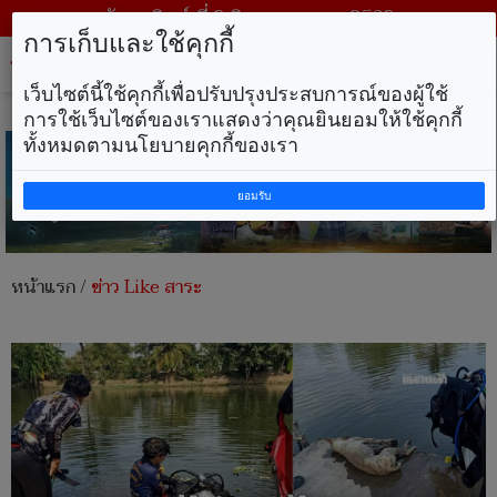
วันอาทิตย์ ที่ 9 สิงหาคม พ.ศ. 2569
การเก็บและใช้คุกกี้
Tog
nav
เว็บไซต์นี้ใช้คุกกี้เพื่อปรับปรุงประสบการณ์ของผู้ใช้
การใช้เว็บไซต์ของเราแสดงว่าคุณยินยอมให้ใช้คุกกี้
ทั้งหมดตามนโยบายคุกกี้ของเรา
ยอมรับ
หน้าแรก
/
ข่าว Like สาระ