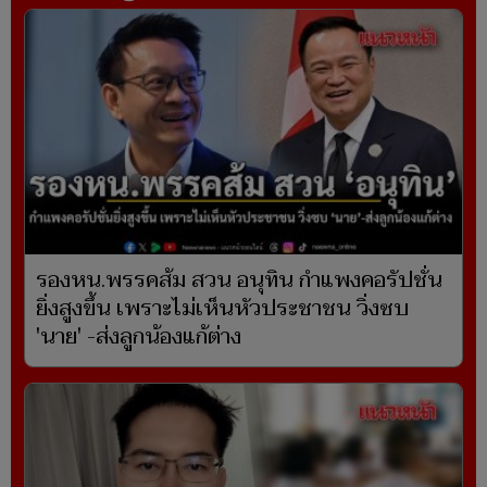
รองหน.พรรคส้ม สวน อนุทิน กำแพงคอรัปชั่น
ยิ่งสูงขึ้น เพราะไม่เห็นหัวประชาชน วิ่งซบ
'นาย' -ส่งลูกน้องแก้ต่าง