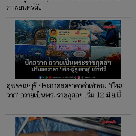
ภาพยนตร์ดัง
สุพรรณบุรี ประกาศลดราคาค่าเข้าชม 'บึงฉ
วาก' ถวายเป็นพระราชกุศลฯ เริ่ม 12 มิ.ย.นี้