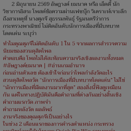
2 มิถุนายน 2569 อัษฎางค์ ยมนาค หรือ เอ็ดดี้ นัก
วิชาการอิสระ โพสต์ข้อความผ่านเฟซบุ๊ก วิเคราะห์เจาะลึก
ถึงสาเหตุที่ นางศุภจี สุธรรมพันธุ์ รัฐมนตรีว่าการ
กระทรวงพาณิชย์ ไม่ติดอันดับนักการเมืองที่มีบทบาท
โดดเด่น ระบุว่า
ทำไมคุณศุภจีไม่ติดอันดับ 1 ใน 5 จากผลการสำรวจความ
นิยมของสวนดุสิตโพล
คำตอบคือ โพลไม่ได้สะท้อนความจริงเชิงผลงานทั้งหมด
#อัษฎางค์ยมนาค | #อ่านเกมอำนาจ
ก่อนอ่านตัวเลข ต้องเข้าใจก่อนว่าโพลกำลังวัดอะไร
สวนดุสิตโพลวัด “นักการเมืองที่มีบทบาทโดดเด่น” ไม่ใช่
“นักการเมืองที่มีผลงานมากที่สุด” สองสิ่งนี้ฟังดูเหมือน
กัน แต่ในทางปฏิบัติมันคือคำถามที่ต่างกันอย่างสิ้นเชิง
คำถามแรกวัด ภาพจำ
คำถามหลังวัด ผลลัพธ์
งานจริงของคุณศุภจีเป็นอย่างไร
ในช่วง 2 เดือนแรกของการดำรงตำแหน่ง กระทรวง