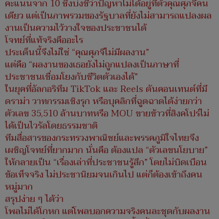
คะแนนจาก 10 ซึ่งบ่งชี้ว่าปัญหาไม่ได้อยู่ที่ตัวคุณศุภจีคน
เดียว แต่เป็นภาพรวมของรัฐบาลที่ยังไม่สามารถแปลงผล
งานเป็นความไว้วางใจของประชาชนได้
โจทย์ที่แท้จริงคืออะไร
ประเด็นนี้จึงไม่ใช่ “คุณศุภจีไม่มีผลงาน”
แต่คือ “ผลงานของเธอยังไม่ถูกแปลงเป็นภาษาที่
ประชาชนเชื่อมโยงกับชีวิตตัวเองได้”
ในยุคที่อัลกอริทึม TikTok และ Reels ดันคอนเทนต์ที่มี
ดราม่า วาทกรรมเชิงรุก หรือบุคลิกที่ฉูดฉาดได้ง่ายกว่า
ตัวเลข 35,510 ล้านบาทหรือ MOU ขายข้าวที่สิงคโปร์ไม่
ได้เป็นไวรัลโดยธรรมชาติ
ทีมสื่อสารของกระทรวงพาณิชย์และพรรคภูมิใจไทยจึง
เผชิญโจทย์ที่ยากมาก นั่นคือ ต้องแปล “ตัวเลขนโยบาย”
ให้กลายเป็น “เรื่องเล่าที่ประชาชนรู้สึก” โดยไม่บิดเบือน
ข้อเท็จจริง ไม่ประชานิยมจนเกินไป แต่ก็ต้องเข้าถึงคน
หมู่มาก
สรุปง่าย ๆ ได้ว่า
โพลไม่ได้โกหก แต่โพลบอกความจริงคนละชุดกับผลงาน