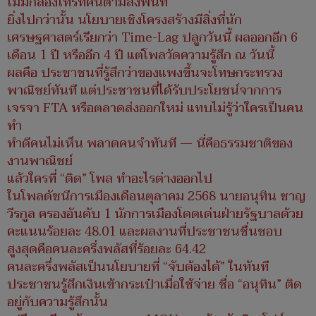
ไม่มีกล้องโทรทัศน์ตามลงพื้นที่
ยิ่งไปกว่านั้น นโยบายเชิงโครงสร้างมีสิ่งที่นัก
เศรษฐศาสตร์เรียกว่า Time-Lag ปลูกวันนี้ ผลออกอีก 6
เดือน 1 ปี หรืออีก 4 ปี แต่โพลวัดความรู้สึก ณ วันนี้
ผลคือ ประชาชนที่รู้สึกว่าของแพงขึ้นจะโทษกระทรวง
พาณิชย์ทันที แต่ประชาชนที่ได้รับประโยชน์จากการ
เจรจา FTA หรือตลาดส่งออกใหม่ แทบไม่รู้ว่าใครเป็นคน
ทำ
ทำดีคนไม่เห็น พลาดคนจำทันที — นี่คือธรรมชาติของ
งานพาณิชย์
แล้วใครที่ “ติด” โพล ทำอะไรต่างออกไป
ในโพลดัชนีการเมืองเดือนตุลาคม 2568 นายอนุทิน ชาญ
วีรกูล ครองอันดับ 1 นักการเมืองโดดเด่นฝ่ายรัฐบาลด้วย
คะแนนร้อยละ 48.01 และผลงานที่ประชาชนชื่นชอบ
สูงสุดคือคนละครึ่งพลัสที่ร้อยละ 64.42
คนละครึ่งพลัสเป็นนโยบายที่ “จับต้องได้” ในทันที
ประชาชนรู้สึกเงินเข้ากระเป๋าเมื่อใช้จ่าย ชื่อ “อนุทิน” ติด
อยู่กับความรู้สึกนั้น