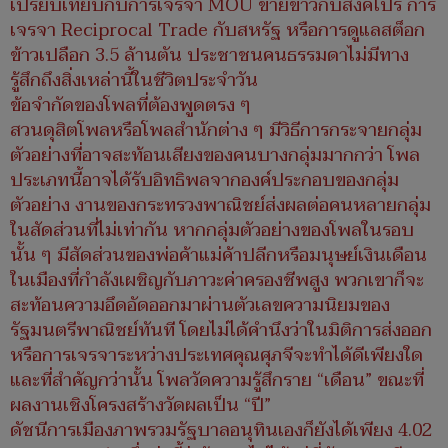
เปรียบเทียบกับการเจรจา MOU ขายข้าวกับสิงคโปร์ การ
เจรจา Reciprocal Trade กับสหรัฐ หรือการดูแลสต็อก
ข้าวเปลือก 3.5 ล้านตัน ประชาชนคนธรรมดาไม่มีทาง
รู้สึกถึงสิ่งเหล่านี้ในชีวิตประจำวัน
ข้อจำกัดของโพลที่ต้องพูดตรง ๆ
สวนดุสิตโพลหรือโพลสำนักต่าง ๆ มีวิธีการกระจายกลุ่ม
ตัวอย่างที่อาจสะท้อนเสียงของคนบางกลุ่มมากกว่า โพล
ประเภทนี้อาจได้รับอิทธิพลจากองค์ประกอบของกลุ่ม
ตัวอย่าง งานของกระทรวงพาณิชย์ส่งผลต่อคนหลายกลุ่ม
ในสัดส่วนที่ไม่เท่ากัน หากกลุ่มตัวอย่างของโพลในรอบ
นั้น ๆ มีสัดส่วนของพ่อค้าแม่ค้าปลีกหรือมนุษย์เงินเดือน
ในเมืองที่กำลังเผชิญกับภาวะค่าครองชีพสูง พวกเขาก็จะ
สะท้อนความอึดอัดออกมาผ่านตัวเลขความนิยมของ
รัฐมนตรีพาณิชย์ทันที โดยไม่ได้คำนึงว่าในมิติการส่งออก
หรือการเจรจาระหว่างประเทศคุณศุภจีจะทำได้ดีเพียงใด
และที่สำคัญกว่านั้น โพลวัดความรู้สึกราย “เดือน” ขณะที่
ผลงานเชิงโครงสร้างวัดผลเป็น “ปี”
ดัชนีการเมืองภาพรวมรัฐบาลอนุทินเองก็ยังได้เพียง 4.02