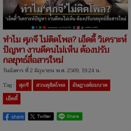
ทำไม ศุภจี ไม่ติดโพล? เอ็ดดี้ วิเคราะห์
ปัญหา งานดีคนไม่เห็น ต้องปรับ
กลยุทธ์สื่อสารใหม่
วันอังคาร ที่ 2 มิถุนายน พ.ศ. 2569, 19.24 น.
Tag :
ศุภจี
สวนดุสิตโพล
อัษฎางค์ยมนาค
เอ็ดดี้