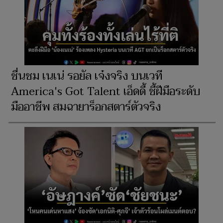
ชื่นชม เนเน่ รอยัล เจ๋งจริง บนเวที
America's Got Talent เอ็ดดี้ ชี้ฝีมือระดับ
มืออาชีพ สมฉายาร็อกสตาร์ตัวจริง