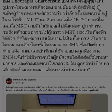
ของ Theerapat Charoensuk (ธีรภัทร เจริญสุข)
เป็น
รูปภาพโฆษณาหาเสียงของ นายชัชชาติ สิทธิพันธุ์ ผู้
สมัครผู้ว่าฯ กทม.และข้อความว่า "ย้ำอีกครั้ง โฆษณานี้ อยู่
ในรถไฟฟ้า “MRT” แค่ 2 ขบวน ไม่ใช่ “BTS” ท่านที่ไม่
เคยนั่ง MRT สายสีน้ำเงินออกไปตั้งแต่เตาปูน ท่าพระ
จนถึงหลักสอง อาจจะไม่คุ้นตาว่า MRT มองเห็นท้องฟ้า
ได้ด้วย ติดโฆษณาแบบเว้นบาน ไม่ใช่ทั้งขบวน เป็นการ
โฆษณาหาเสียงโดยซื้อโฆษณาผ่าน BMN ซึ่งเปิดรับทุก
ฝ่าย แจ้ง กกต. และบันทึกค่าใช้จ่ายอย่างถูกต้อง ทาง
BMN แจ้งว่าไม่มีพรรคหรือผู้สมัครคนใดติดต่อซื้อโฆษณา
มาก่อน และค่าลงโฆษณาในเวลา 30 วัน ถูกกว่าทำป้ายหา
เสียงติดข้างถนนตลอดเส้นทางเท่ากันแน่นอน"