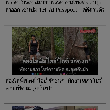
พรรคส้มระอุ สมาชิกพรรคร่อนโพสต์จี้ ภาวุธ
ลาออก เซ่นปม TH-AI Passport - คดีส่วนตัว
ส่องไลฟ์สไตล์ 'ไอซ์ รักชนก' พักงานสภา โชว์
ความฟิต ตะลุยเดินป่า