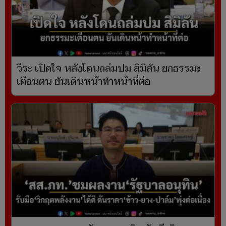
วีระ เปิดใจ หลังโดนถล่มปม สิมิลัน ยกธรรมะ
เตือนตน ยันเดินหน้าทำหน้าที่ต่อ