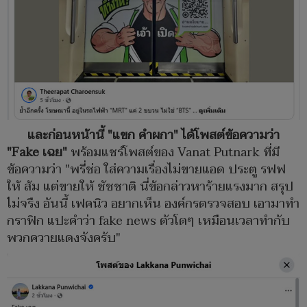
และก่อนหน้านี้ "แขก คำผกา" ได้โพสต์ข้อความว่า
"Fake เฉย"
พร้อมแชร์โพสต์ของ Vanat Putnark ที่มี
ข้อความว่า "พรี่ช่อ ใส่ความเรื่องไม่ขายแอด ประตู รฟฟ
ให้ ส้ม แต่ขายให้ ชัชชาติ นี่ข้อกล่าวหาร้ายแรงมาก สรุป
ไม่จรืง อันนี้ เฟคนิว อยากเห็น องค์กรตรวจสอบ เอามาทำ
กราฟิก แปะคำว่า fake news ตัวโตๆ เหมือนเวลาทำกับ
พวกควายแดงจังครับ"