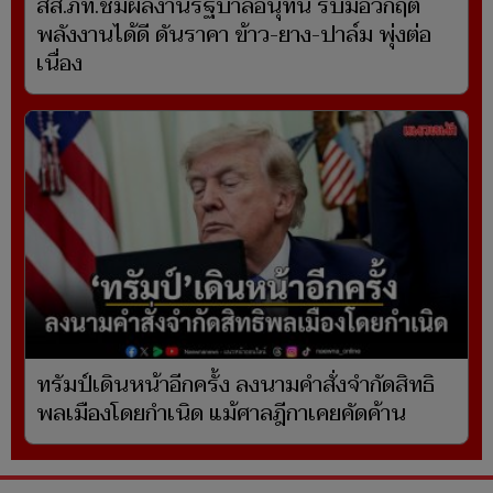
สส.ภท.ชมผลงานรัฐบาลอนุทิน รับมือวิกฤต
พลังงานได้ดี ดันราคา ข้าว-ยาง-ปาล์ม พุ่งต่อ
เนื่อง
ทรัมป์เดินหน้าอีกครั้ง ลงนามคำสั่งจำกัดสิทธิ
พลเมืองโดยกำเนิด แม้ศาลฎีกาเคยคัดค้าน