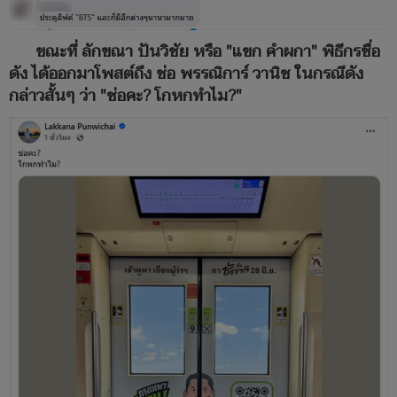
ขณะที่ ลักขณา ปันวิชัย หรือ "แขก คำผกา" พิธีกรชื่อ
ดัง ได้ออกมาโพสต์ถึง ช่อ พรรณิการ์ วานิช ในกรณีดัง
กล่าวสั้นๆ ว่า "ช่อคะ? โกหกทำไม?"