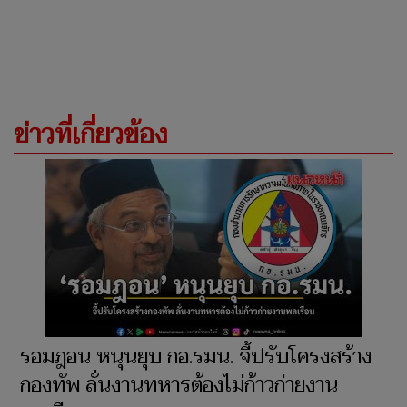
ข่าวที่เกี่ยวข้อง
รอมฎอน หนุนยุบ กอ.รมน. จี้ปรับโครงสร้าง
กองทัพ ลั่นงานทหารต้องไม่ก้าวก่ายงาน