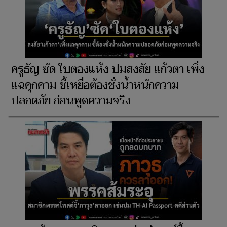
ครูธัญ ซัด ใบตองแห้ง ปมสงสัย แก้วตา เพิ่ง
แฉคุกคาม ชี้เหยื่อต้องชั่งน้ำหนักความ
ปลอดภัย ก่อนพูดความจริง