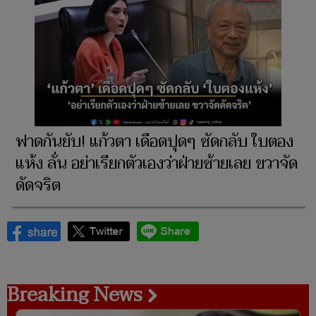
ฟาดกันยับ! แก้วตา เดือดปุดๆ ซัดกลับ ใบตอง
แห้ง ลั่น อย่าเรียกตัวเองว่าฝ่ายซ้ายเลย ขวาจัด
ดัดจริต
Breaking News