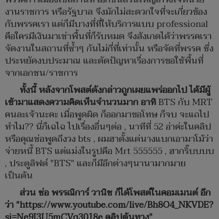
งานราชการ หรือรัฐบาล จึงมักไม่สะดวกใจที่จะเกี่ยวข้อง
กับพรรคเรา แต่ก็มีบางที่ที่ให้บริการแบบ professional
คือใครมีเงินมาเช่าพื้นที่ก็รับหมด จึงสังเกตได้ว่าพรรคเรา
จัดงานในสถานที่ซ้ำๆ กันไม่กี่ที่เท่านั้น หรือจัดที่พรรค ซึ่ง
ประหยัดงบประมาณ และตัดปัญหาเรื่องการขอใช้พื้นที่
จากเอกชน/ราชการ
ทั้งนี้ หลังจากโพสต์ดังกล่าวถูกเผยแพร่ออกไป ได้มีผู้
เข้ามาแสดงความคิดเห็นจำนวนมาก อาทิ
BTS กับ MRT
คนละเจ้านะคะ เมื่อพูดผิด ก็ออกมาขอโทษ ก็จบ จะแถไป
ทำไม?? นี่ก็เฉไฉ ไปเรื่องอื่นๆต่อ , นาทีที่ 52 อ่าค่ะในคลิป
หรือคุณช่อพูดถึงวง bts , ผมฮาตั้งแต่นางแบกเอามาโม้ว่า
จ่ายหนี้ BTS แต่แม่งในรูปคือ Mrt 555555 , ฮากริ๊บบบบ
, ประตูลิฟต์​ "BTS​" และก็มีอีกต่างๆนานามากมาย
เป็นต้น
ส่วน ช่อ พรรณิการ์ วานิช ก็ได้โพสต์ในคอมเมนต์ อีก
ว่า "
https://www.youtube.com/live/Bh8O4_NKVDE?
si=Ne9I3U5mCVq3018e
คลิปต้นทาง"