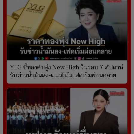
YLG ชี้ทองคำพุ่ง New High ในรอบ 7 สัปดาห์
รับข่าวน้ำมันลง-แนวโน้มเฟดเริ่มผ่อนคลาย