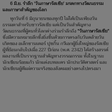
6 มิ.ย. รำลึก 'วันภาษารัสเซีย' มรดกทางวัฒนธรรม
และภาษาสำคัญของโลก
ทุกวันที่ 6 มิถุนายนของทุกปี ไม่ได้เป็นเพียงวัน
ธรรมดาสำหรับชาวรัสเซีย แต่เป็นวันสำคัญทาง
วัฒนธรรมที่ผู้คนทั่วโลกต่างร่วมรำลึกถึง
"วันภาษารัสเซีย"
ซึ่งมีความหมายลึกซึ้งยิ่งขึ้นด้วยการตรงกับวันคล้ายวัน
เกิดของ อเล็กซานเดอร์ ปุชกิ้น กวีเอกผู้ยิ่งใหญ่ของรัสเซีย
ผู้ที่ย้อนกลับไปเมื่อ 227 ปีก่อน (พ.ศ. 2342) ได้สร้างสรรค์
ผลงานที่เป็นรากฐานสำคัญทางวรรณกรรม ทั้งในฐานะ
นักเขียนร้อยแก้ว นักแต่งบทละคร นักประวัติศาสตร์ และ
นักเขียนผู้ตีแผ่ความจริงของสังคมอย่างตรงไปตรงมา