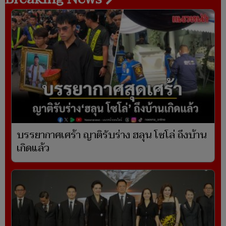
บรรยากาศเศร้า ญาติรับร่าง ฮลุน โซโล่ ถึงบ้าน
เกิดแล้ว