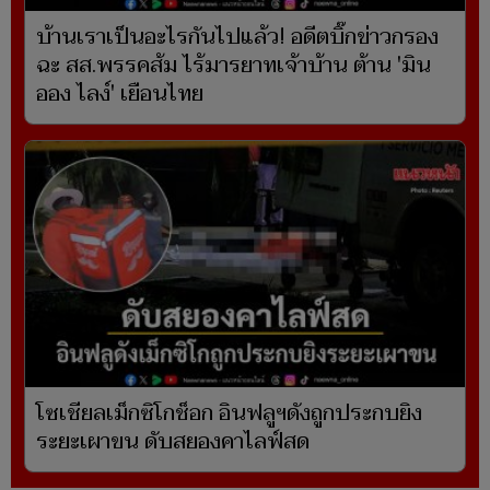
บ้านเราเป็นอะไรกันไปแล้ว! อดีตบิ๊กข่าวกรอง
ฉะ สส.พรรคส้ม ไร้มารยาทเจ้าบ้าน ต้าน 'มิน
ออง ไลง์' เยือนไทย
โซเชียลเม็กซิโกช็อก อินฟลูฯดังถูกประกบยิง
ระยะเผาขน ดับสยองคาไลฟ์สด