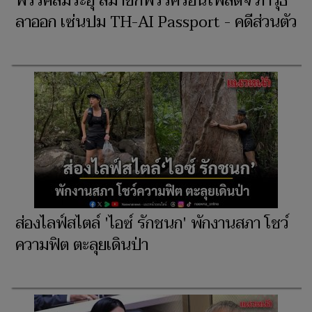
พรรคส้มระอุ สมาชิกพรรคร่อนโพสต์จี้ ภาวุธ
ลาออก เซ่นปม TH-AI Passport - คดีส่วนตัว
ส่องไลฟ์สไตล์ 'ไอซ์ รักชนก' พักงานสภา โชว์
ความฟิต ตะลุยเดินป่า