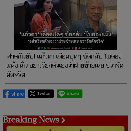
ฟาดกันยับ! แก้วตา เดือดปุดๆ ซัดกลับ ใบตอง
แห้ง ลั่น อย่าเรียกตัวเองว่าฝ่ายซ้ายเลย ขวาจัด
ดัดจริต
Breaking News