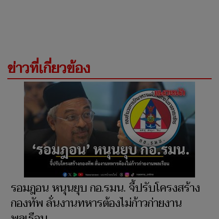
ข่าวที่เกี่ยวข้อง
รอมฎอน หนุนยุบ กอ.รมน. จี้ปรับโครงสร้าง
กองทัพ ลั่นงานทหารต้องไม่ก้าวก่ายงาน
พลเรือน