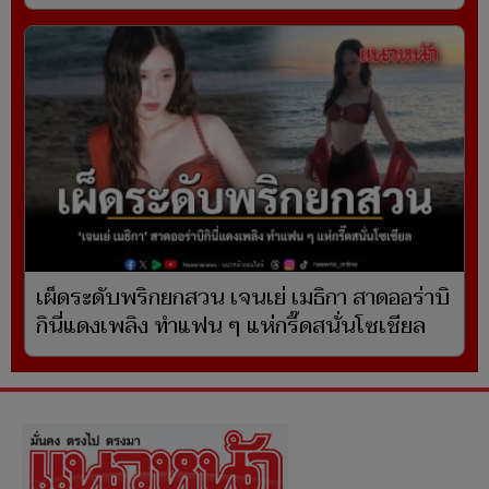
เผ็ดระดับพริกยกสวน เจนเย่ เมธิกา สาดออร่าบิ
กินี่แดงเพลิง ทำแฟน ๆ แห่กรี๊ดสนั่นโซเชียล