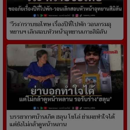
‘วีระ’กราบขอโทษ เรื่องปีที่ไปพัก วอนกรมอุ
ทยานฯ เลิกสอบหัวหน้าอุทยานเกาะสิมิลัน
บรรยากาศบ้านเกิด ฮลุน โซโล่ ย่าเผยทำใจได้
แต่ยังไม่กล้าดูหน้าหลาน