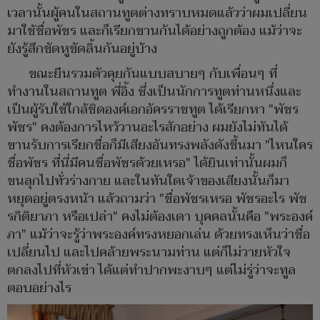
เวลานั้นผู้คนในสถานทูตต่างทราบหมดแล้วว่าผมเปลี่ยน
มาใช้ชื่อพัชร และก็เรียกขานกันได้อย่างถูกต้อง แม้ว่าจะ
ยังรู้สึกขัดหูขัดลิ้นกันอยู่บ้าง
ขณะยืนรวมตัวคุยกันแบบสบายๆ กับเพื่อนๆ ที่
ทำงานในสถานทูต พี่อิ้ง ซึ่งเป็นนักการทูตท่านหนึ่งและ
เป็นผู้รับใช้ใกล้ชิดองค์เอกอัครราชทูต ได้เรียกหา "พัชร
พัชร" คงต้องการไหว้วานอะไรสักอย่าง ผมยังไม่ทันได้
ขานรับการเรียกชื่อก็มีเสียงอันทรงพลังดังขึ้นมา "ไหนใคร
ชื่อพัชร ที่นี่มีคนชื่อพัชรด้วยเหรอ" ได้ยินเท่านั้นผมก็
ขนลุกไปทั่วร่างกาย และในทันใดเจ้าของเสียงนั้นก็มา
หยุดอยู่ตรงหน้า แล้วถามว่า "ชื่อพัชรเหรอ พัชรอะไร พัช
รกิติยาภา หรือเปล่า" คงไม่ต้องเดา บุคคลนั้นคือ "พระองค์
ภา" แม้ว่าจะรู้ว่าพระองค์ทรงหยอกเล่น ด้วยทรงเห็นว่าชื่อ
เปลี่ยนไป และไปคล้ายพระนามท่าน แต่ก็ไม่วายหัวใจ
ตกลงไปที่หัวเข่า ได้แต่ทำปากพะงาบๆ แต่ไม่รู่ว่าจะทูล
ตอบอย่างไร