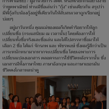
การพาณิชย์) / ผู้อำนวยการ สคต. หรือที่เรียกกันอย่างง่าย
ว่าทูตพาณิชย์ ท่านมีชื่อเล่นว่า "กุ้ง" เช่นเดียวกัน สรุปว่า
มีพี่กุ้งกับน้องกุ้งอยู่ที่เดียวกันให้สับสนเวลาถูกเรียกอยู่
บ่อยๆ
อยู่มาวันหนึ่ง คุณแม่ของผมก็เกิดดำริอยากให้ลูก
เปลี่ยนชื่อ (กระแสนิยม ณ เวลานั้น) โดยต้องการให้
เปลี่ยนทั้งชื่อจริงและชื่อเล่น และได้ไปสรรหาชื่อมาให้
เลือก 2 ชื่อ ได้แก่ จักรภพ และ พัชรพงษ์ ซึ่งผมรู้สึกว่าเป็น
ภาระหนักหนามากหากจะเปลี่ยนชื่อ โดยเฉพาะการ
เปลี่ยนแปลงเอกสาร ตลอดจนการใช้ชีวิตหลังจากนั้น ซึ่ง
เอกสารมีทั้งภาษาไทย ภาษาอังกฤษ และภาษาเยอรมัน
ชีวิตคงโกลาหลน่าดู