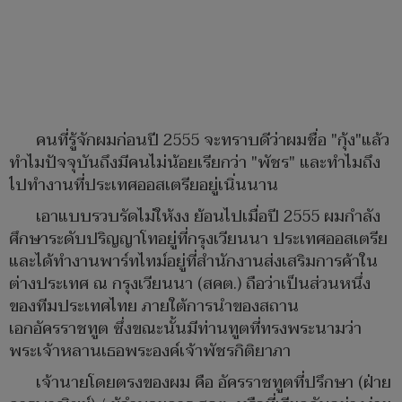
คนที่รู้จักผมก่อนปี 2555 จะทราบดีว่าผมชื่อ "กุ้ง"แล้ว
ทำไมปัจจุบันถึงมีคนไม่น้อยเรียกว่า "พัชร" และทำไมถึง
ไปทำงานที่ประเทศออสเตรียอยู่เนิ่นนาน
เอาแบบรวบรัดไม่ให้งง ย้อนไปเมื่อปี 2555 ผมกำลัง
ศึกษาระดับปริญญาโทอยู่ที่กรุงเวียนนา ประเทศออสเตรีย
และได้ทำงานพาร์ทไทม์อยู่ที่สำนักงานส่งเสริมการค้าใน
ต่างประเทศ ณ กรุงเวียนนา (สคต.) ถือว่าเป็นส่วนหนึ่ง
ของทีมประเทศไทย ภายใต้การนำของสถาน
เอกอัครราชทูต ซึ่งขณะนั้นมีท่านทูตที่ทรงพระนามว่า
พระเจ้าหลานเธอพระองค์เจ้าพัชรกิติยาภา
เจ้านายโดยตรงของผม คือ อัครราชทูตที่ปรึกษา (ฝ่าย