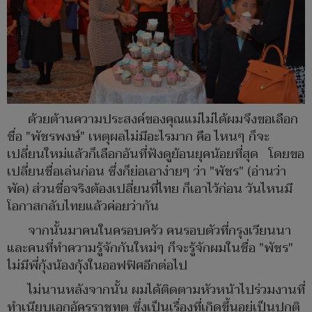
ด้วยต้านความประสงค์ของคุณแม่ไม่ได้ผมจึงขอเลือก
ชื่อ "พัชรพงษ์" เหตุผลไม่มีอะไรมาก คือ ไหนๆ ก็จะ
เปลี่ยนใหม่แล้วก็เลือกอันที่ฟังดูย้อนยุคน้อยที่สุด โดยขอ
เปลี่ยนชื่อเล่นก่อน ซึ่งก็ย่อเอาง่ายๆ ว่า "พัชร" (อ่านว่า
พัด) ส่วนชื่อจริงต้องเปลี่ยนที่ไทย ก็เอาไว้ก่อน วันไหนมี
โอกาสกลับไทยแล้วค่อยว่ากัน
จากนั้นมาคนในครอบครัว คนรอบตัวที่กรุงเวียนนา
และคนที่ทำความรู้จักกันใหม่ๆ ก็จะรู้จักผมในชื่อ "พัชร"
ไม่มีพี่กุ้งน้องกุ้งในออฟฟิศอีกต่อไป
ไม่นานหลังจากนั้น ผมได้ติดตามหัวหน้าไปร่วมงานที่
ทำเนียบเอกอัครราชทูต ซึ่งเป็นเรื่องที่เกิดขึ้นอยู่เป็นปกติ