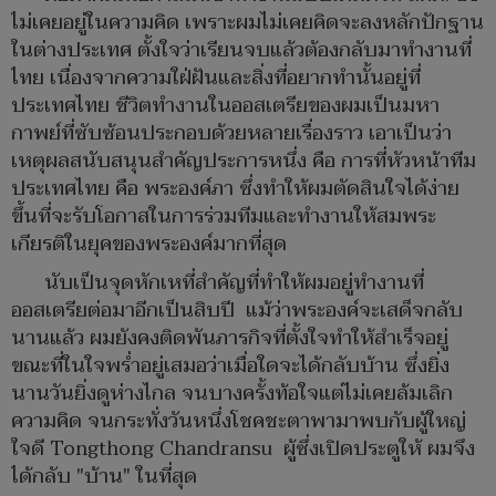
ไม่เคยอยู่ในความคิด เพราะผมไม่เคยคิดจะลงหลักปักฐาน
ในต่างประเทศ ตั้งใจว่าเรียนจบแล้วต้องกลับมาทำงานที่
ไทย เนื่องจากความใฝ่ฝันและสิ่งที่อยากทำนั้นอยู่ที่
ประเทศไทย ชีวิตทำงานในออสเตรียของผมเป็นมหา
กาพย์ที่ซับซ้อนประกอบด้วยหลายเรื่องราว เอาเป็นว่า
เหตุผลสนับสนุนสำคัญประการหนึ่ง คือ การที่หัวหน้าทีม
ประเทศไทย คือ พระองค์ภา ซึ่งทำให้ผมตัดสินใจได้ง่าย
ขึ้นที่จะรับโอกาสในการร่วมทีมและทำงานให้สมพระ
เกียรติในยุคของพระองค์มากที่สุด
นับเป็นจุดหักเหที่สำคัญที่ทำให้ผมอยู่ทำงานที่
ออสเตรียต่อมาอีกเป็นสิบปี แม้ว่าพระองค์จะเสด็จกลับ
นานแล้ว ผมยังคงติดพันภารกิจที่ตั้งใจทำให้สำเร็จอยู่
ขณะที่ในใจพร่ำอยู่เสมอว่าเมื่อใดจะได้กลับบ้าน ซึ่งยิ่ง
นานวันยิ่งดูห่างไกล จนบางครั้งท้อใจแต่ไม่เคยล้มเลิก
ความคิด จนกระทั่งวันหนึ่งโชคชะตาพามาพบกับผู้ใหญ่
ใจดี Tongthong Chandransu ผู้ซึ่งเปิดประตูให้ ผมจึง
ได้กลับ "บ้าน" ในที่สุด