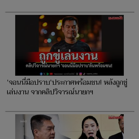
'จอนนี่มือปราบ'ประกาศพร้อมชน! หลังถูกขู่
เล่นงาน จากคลิปวิจารณ์นายกฯ