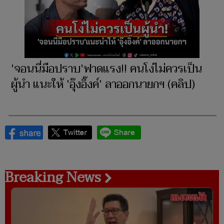
'จอนนี่มือปราบ'ฟาดแรง!! คนโง่ไม่ควรเป็น
ผู้นำ แนะให้ 'อุ๊งอิ๊งค์' ลาออกนายกฯ (คลิป)
Breaking News