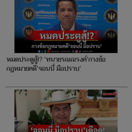
หมดประตูสู้!? 'ทนายรณณรงค์'กางข้อ
กฎหมายคดี'จอนนี่ มือปราบ'