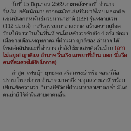
วันที่ 15 มิถุนายน 2569 ภายหลังจากที่ อำนาจ
รื่นเริง อดีตนักมวยสากลสมัครเล่นทีมชาติไทย และอดีต
แชมป์โลกสหพันธ์มวยนานาชาติ (IBF) รุ่นฟลายเวท
(112 ปอนด์) ก่อวีรกรรมเมาอาละวาด สร้างความเดือด
ร้อนให้ชาวบ้านในพื้นที่ จนโดนตำรวจจับถึง 4 ครั้ง ต่อมา
เมื่อช่วงเดือนพฤษภาคมที่ผ่านมา ญาติของ อำนาจ ได้
โพสต์คลิปขณะที่ อำนาจ กำลังใช้ยาเสพติดในบ้าน
(ฉาว
ไม่หยุด! ญาติแฉ อำนาจ รื่นเริง เสพยาที่บ้าน บอก นี่หรือ
คนที่สมควรได้รับโอกาส)
ล่าสุด เฟซบุ๊ก ยุทธพล ศรีสมพงษ์ หรือ จอนนี่มือ
ปราบ โพสต์ภาพ อำนาจ มาหาถึง จ.อุบลราชธานี พร้อม
เขียนข้อความว่า "บางทีชีวิตที่ผ่านมาเวลาเขาตกต่ำ มีเเต่
คนย่ำยี ไร้ค่าในสายตาคนอื่น