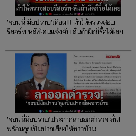
'จอนนี่ มือปราบ'เดือด!!! ท้าให้ตรวจสอบ
รีสอร์ท หลังโดนแจ้งจับ ลั่นถ้าผิดก็รื้อได้เลย
'จอนนี่มือปราบ'ประกาศลาออกตำรวจ ลั่น!
พร้อมลุยเป็นปากเสียงให้ชาวบ้าน