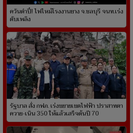
ควันดำปี๋! ไฟไหม้โรงงานยาง จ.ชลบุรี จนท.เร่ง
ดับเพลิง
รัฐบาล สั่ง กฟภ. เร่งขยายเขตไฟฟ้า ปราสาทตา
ควาย-เนิน 350 ให้แล้วเสร็จต้นปี 70