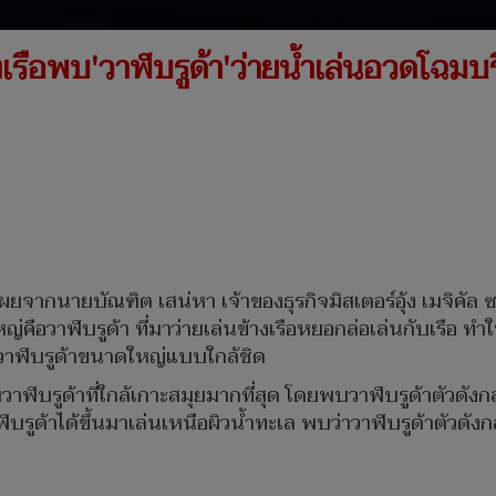
ล่องเรือพบ'วาฬบรูด้า'ว่ายน้ำเล่นอวดโฉม
ดเผยจากนายบัณฑิต เสน่หา เจ้าของธุรกิจมิสเตอร์อุ้ง เมจิคัล
ือวาฬบรูด้า ที่มาว่ายเล่นข้างเรือหยอกล่อเล่นกับเรือ ทำให
ับวาฬบรูด้าขนาดใหญ่แบบใกล้ชิด
าฬบรูด้าที่ใกล้เกาะสมุยมากที่สุด โดยพบวาฬบรูด้าตัวดังกล่
บรูด้าได้ขึ้นมาเล่นเหนือผิวน้ำทะเล พบว่าวาฬบรูด้าตัวดั