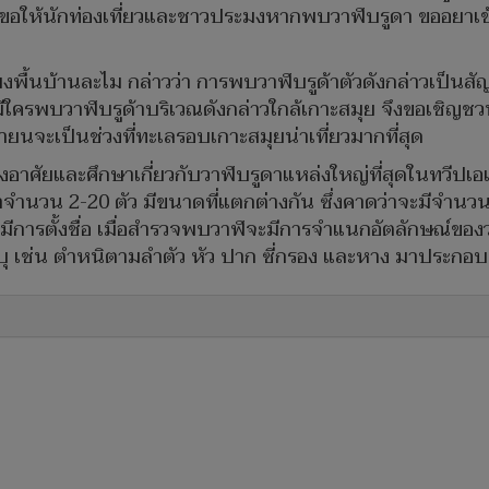
ึงขอให้นักท่องเที่ยวและชาวประมงหากพบวาฬบรูดา ขออยาเข
นบ้านละไม กล่าวว่า การพบวาฬบรูด้าตัวดังกล่าวเป็นสัญญ
มีใครพบวาฬบรูด้าบริเวณดังกล่าวใกล้เกาะสมุย จึงขอเชิญชว
ายนจะเป็นช่วงที่ทะเลรอบเกาะสมุยน่าเที่ยวมากที่สุด
งอาศัยและศึกษาเกี่ยวกับวาฬบรูดาแหล่งใหญ่ที่สุดในทวีปเอเช
ำนวน 2-20 ตัว มีขนาดที่แตกต่างกัน ซึ่งคาดว่าจะมีจำนว
บมีการตั้งชื่อ เมื่อสำรวจพบวาฬจะมีการจำแนกอัตลักษณ์ของ
บุ เช่น ตำหนิตามลำตัว หัว ปาก ซี่กรอง และหาง มาประกอบ