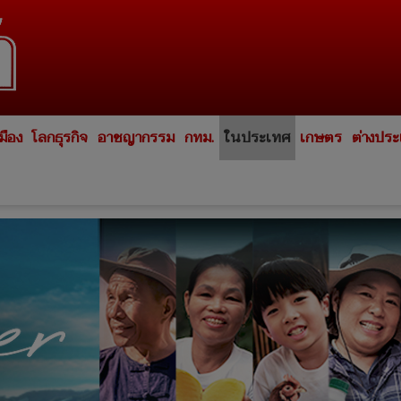
มือง
โลกธุรกิจ
อาชญากรรม
กทม.
ในประเทศ
เกษตร
ต่างปร