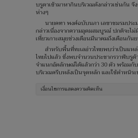
บรูดาเข้ามาหากินบริเวณดังกล่าวเช่นกัน จ
ห่างๆ
นายคฑา พงศ์ฉบับนภา เลขาชมรมประมงพื้
กล่าวเนื่องจากความอุดมสมบูรณ์ ปกติจะไม่
เที่ยวเกาะสมุยช่วงเดือนมีนาคมถึงเดือนกันย
สำหรับพื้นที่ทะเลอ่าวไทยพบว่าเป็นแหล่
ไทยไปแล้ว ซึ่งพบจำนวนประชากรวาฬบรูด้าจ
จำแนกอัตลักษณ์ได้แล้วกว่า 30 ตัว พร้อมกั
บริเวณครีบหลังเป็นจุดหลัก และใช้ตำหนิระ
เงื่อนไขการแสดงความคิดเห็น