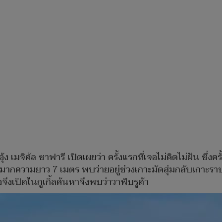
ง เมจิคัล ซาฟารี เปิดเผยว่า ครั้งแรกที่เจอไม่คิดไม่ฝัน ซึ่ง
ากความยาว 7 เมตร พบว่ายอยู่ช่วงเกาะมัดสุ่มกลับเกาะราบบ
จึงเปิดในกูเกิ้ลค้นหาจึงพบว่าวาฬบรูด้า