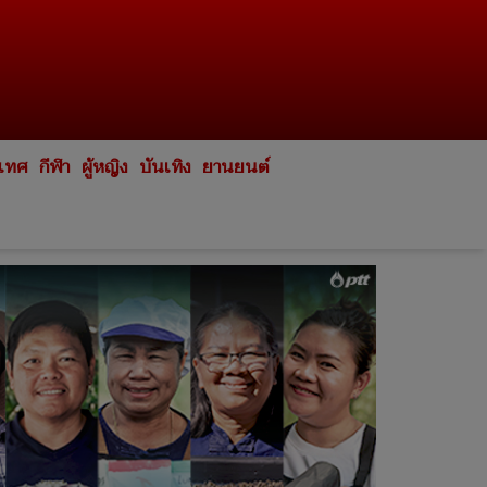
ะเทศ
กีฬา
ผู้หญิง
บันเทิง
ยานยนต์