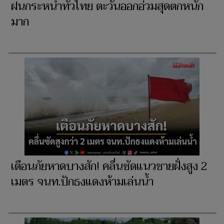
ฝนกระหน่ำทั่วไทย ตะวันออกอ่วมสุดตกหนัก
มาก
เตือนภัยหาดบางสัก! คลื่นซัดแนวชายฝั่งสูง 2
เมตร จนท.ปักธงแดงห้ามเล่นน้ำ