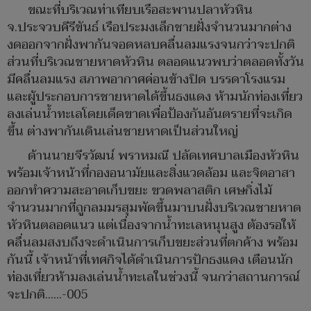
ขณะที่บริเวณท่าเทียบเรือสะพานปลาหัวหิน
จ.ประจวบคีรีขันธ์ เรือประมงเล็กชายฝั่งจำนวนมากต่าง
งดออกจากฝั่งพากันจอดหลบคลื่นลมแรงจนกว่าจะปกติ
ส่วนที่บริเวณชายหาดหัวหิน ตลอดแนวพบว่าตลอดทั้งวัน
มีคลื่นลมแรง สภาพอากาศค่อนข้างปิด บรรดาโรงแรม
และผู้ประกอบการชายหาดได้ขึ้นธงแดง ห้ามนักท่องเที่ยว
ลงเล่นน้ำทะเลโดยเด็ดขาดเพื่อป้องกันอันตรายที่จะเกิด
ขึ้น ต่างพากันเดินเล่นชายหาดเป็นส่วนใหญ่
ด้านนายจีรวัฒน์ พราหมณี ปลัดเทศบาลเมืองหัวหิน
พร้อมเจ้าหน้าที่กองอนามัยและสิ่งแวดล้อม และจิตอาสา
ออกทำความสะอาดเก็บขยะ ขวดพลาสติก เศษกิ่งไม้
จำนวนมากที่ถูกลมมรสุมพัดขึ้นมาบนฝั่งบริเวณชายหาด
หัวหินตลอดแนว แต่เนื่องจากน้ำทะเลหนุนสูง ต้องรอให้
คลื่นลมสงบถึงจะดำเนินการเก็บขยะส่วนที่ตกค้าง พร้อม
กันนี้ เจ้าหน้าที่เทศกิจได้ดำเนินการปักธงแดง เตือนนัก
ท่องเที่ยวห้ามลงเล่นน้ำทะเลในช่วงนี้ จนกว่าสถานการณ์
จะปกติ......-005