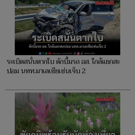
ระเบิดสนั่นตากใบ ดักบึ้มรถ อส. ใกล้แยกสะ
ปอม นทท.มาเลเซียเซ่นเจ็บ 2