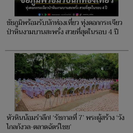
ชัยภูมิพร้อมรับนักท่องเที่ยว ทุ่งดอกกระเจียว
ป่าหินงามบานสะพรั่ง สวยที่สุดในรอบ 4 ปี
หัวหินน้อมรำลึก! ‘รัชกาลที่ 7’ พระผู้สร้าง ‘วัง
ไกลกังวล-ตลาดฉัตร์ไชย’