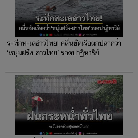
ระทึกทะเลอ่าวไทย! คลื่นซัดเรือตกปลาคว่ำ
‘หนุ่มฝรั่ง-สาวไทย’ รอดปาฏิหาริย์