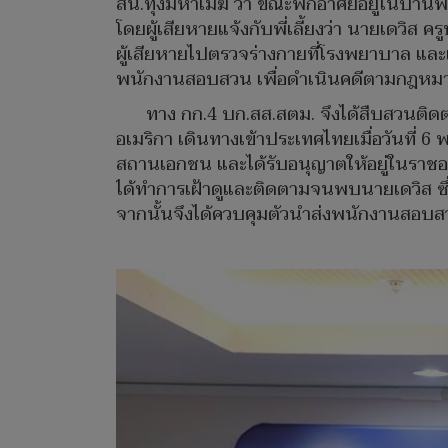
สน.ทุ่งมหาเมฆ ว่า ขณะพักอาศัยอยู่ในบ้านพั
โดยผู้เสียหายแจ้งกับพี่เลี้ยงว่า นายเดวิส 
ผู้เสียหายไปตรวจร่างกายที่โรงพยาบาล และ
พนักงานสอบสวน เพื่อดำเนินคดีตามกฎหม
ทาง กก.4 บก.สส.สตม. จึงได้สืบสวนติด
อเมริกา เดินทางเข้าประเทศไทยเมื่อวันที่ 6
สถานเอกชน และได้รับอนุญาตให้อยู่ในราชอาณา
ได้ทำการเฝ้าดูและติดตามจนพบนายเดวิส ซึ่
จากนั้นจึงได้ควบคุมตัวนำส่งพนักงานสอบสว