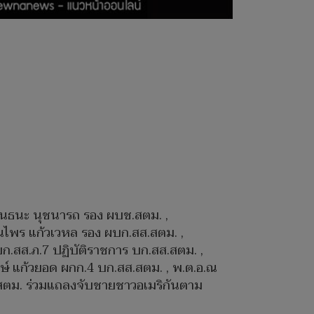
พันธนะ นุชนารถ รอง ผบช.สตม. ,
ดนไพร แก้วเวหล รอง ผบก.สส.สตม. ,
ผบก.สส.ภ.7 ปฏิบัติราชการ บก.สส.สตม. ,
พงษ์ แก้วยอด ผกก.4 บก.สส.สตม. , พ.ต.อ.ณ
สตม. ร่วมแถลงจับชายชาวอเมริกันตาม