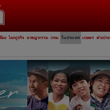
มือง
โลกธุรกิจ
อาชญากรรม
กทม.
ในประเทศ
เกษตร
ต่างปร