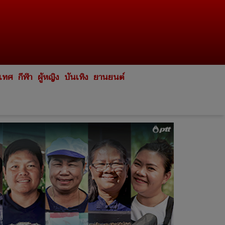
ะเทศ
กีฬา
ผู้หญิง
บันเทิง
ยานยนต์